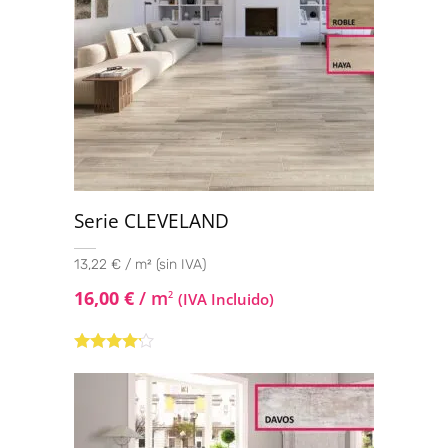
Serie CLEVELAND
13,22 € / m² (sin IVA)
16,00
€
/ m
2
(IVA Incluido)
Valorado
con
4.00
de 5