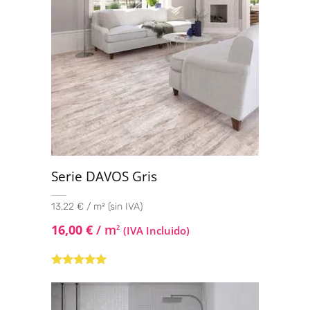
Serie DAVOS Gris
13,22 € / m² (sin IVA)
16,00
€
/ m
2
(IVA Incluido)
Valorado con
5.00
de 5