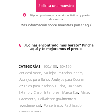
Solicita una muestra
Elige un producto para ver disponibilidad y precio
de muestra
Alternative:
Más información sobre muestras pulsar aquí
¿Lo has encontrado más barato? Pincha
aquí y te mejoramos el precio
CATEGORÍAS:
100x100
,
60x120
,
Antideslizante
,
Azulejos Imitación Piedra
,
Azulejos para Baño
,
Azulejos para Cocina
,
Azulejos para Piscina y Ducha
,
Baldosas
Exterior
,
Claro
,
Interiores
,
Marca Stn
,
Mate
,
Pavimento
,
Polivalente (pavimento y
revestimiento)
,
Porcelánico
,
Rectificado
,
Revestimiento