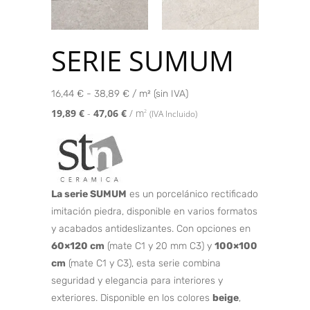
SERIE SUMUM
16,44 € - 38,89 € / m² (sin IVA)
19,89
€
-
47,06
€
/ m
2
(IVA Incluido)
La serie SUMUM
es un porcelánico rectificado
imitación piedra, disponible en varios formatos
y acabados antideslizantes. Con opciones en
60×120 cm
(mate C1 y 20 mm C3) y
100×100
cm
(mate C1 y C3), esta serie combina
seguridad y elegancia para interiores y
exteriores. Disponible en los colores
beige
,