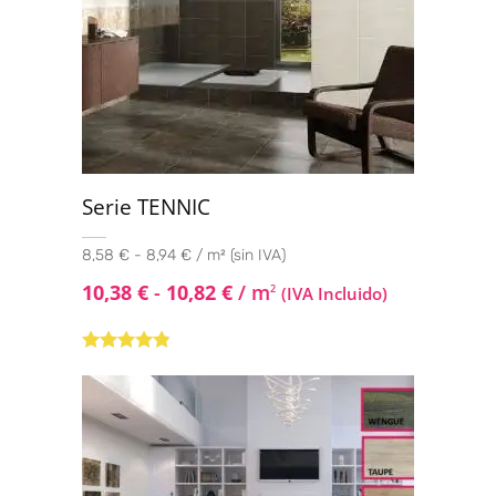
Serie TENNIC
8,58 € - 8,94 € / m² (sin IVA)
10,38
€
-
10,82
€
/ m
2
(IVA Incluido)
Valorado
con
4.67
de
5