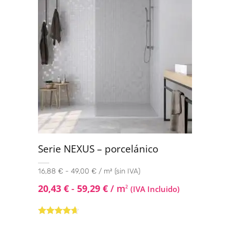
Serie NEXUS – porcelánico
16,88 € - 49,00 € / m² (sin IVA)
20,43
€
-
59,29
€
/ m
2
(IVA Incluido)
Valorado
con
4.50
de