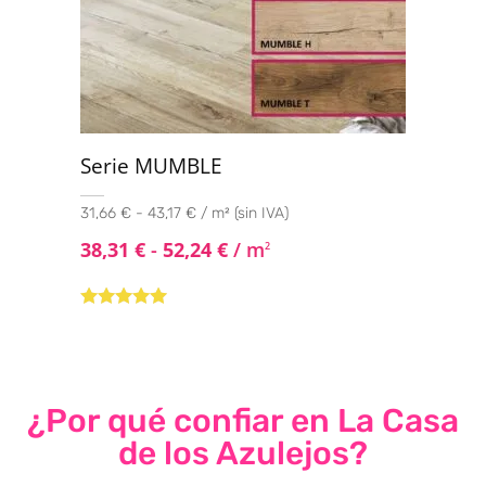
Serie MUMBLE
31,66 € - 43,17 € / m² (sin IVA)
38,31
€
-
52,24
€
/ m
2
Valorado con
5.00
de 5
¿Por qué confiar en La Casa
de los Azulejos?