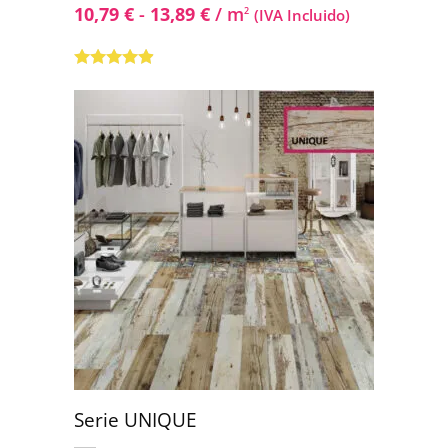
10,79
€
-
13,89
€
/ m
2
(IVA Incluido)
Valorado
con
4.75
de
5
Serie UNIQUE