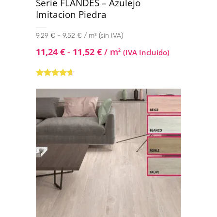
Serie FLANDES – Azulejo
Imitacion Piedra
9,29 € - 9,52 € / m² (sin IVA)
11,24
€
-
11,52
€
/ m
2
(IVA Incluido)
Valorado
con
4.50
de
5