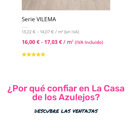
Serie VILEMA
13,22 € - 14,07 € / m² (sin IVA)
16,00
€
-
17,03
€
/ m
2
(IVA Incluido)
Valorado con
5.00
de 5
¿Por qué confiar en La Casa
de los Azulejos?
descubre las ventajas