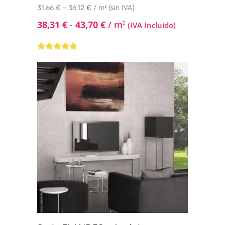
31,66 € - 36,12 € / m² (sin IVA)
38,31
€
-
43,70
€
/ m
2
(IVA Incluido)
Valorado con
5.00
de 5