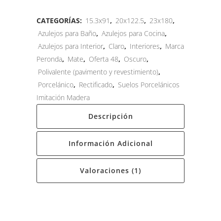
CATEGORÍAS:
15.3x91
,
20x122.5
,
23x180
,
Azulejos para Baño
,
Azulejos para Cocina
,
Azulejos para Interior
,
Claro
,
Interiores
,
Marca
Peronda
,
Mate
,
Oferta 48
,
Oscuro
,
Polivalente (pavimento y revestimiento)
,
Porcelánico
,
Rectificado
,
Suelos Porcelánicos
Imitación Madera
Descripción
Información Adicional
Valoraciones (1)