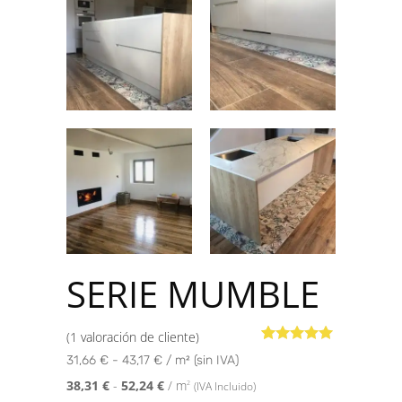
SERIE MUMBLE
(
1
valoración de cliente)
Valorado con
1
31,66 € - 43,17 € / m² (sin IVA)
5.00
de 5 en
base a
38,31
€
-
52,24
€
/ m
2
(IVA Incluido)
valoración