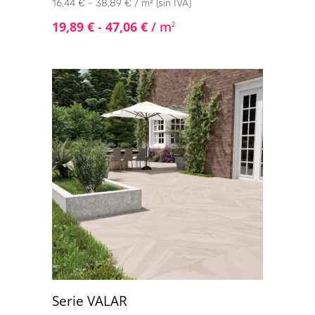
16,44 € - 38,89 € / m² (sin IVA)
19,89
€
-
47,06
€
/ m
2
Serie VALAR