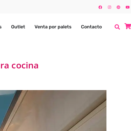
s
Outlet
Venta por palets
Contacto
ara cocina