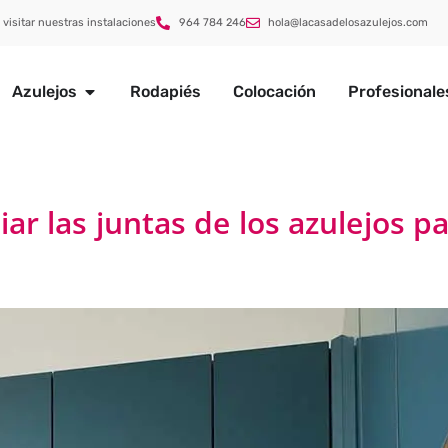
 visitar nuestras instalaciones
964 784 246
hola@lacasadelosazulejos.com
Azulejos
Rodapiés
Colocación
Profesionale
ar las juntas de los azulejos p