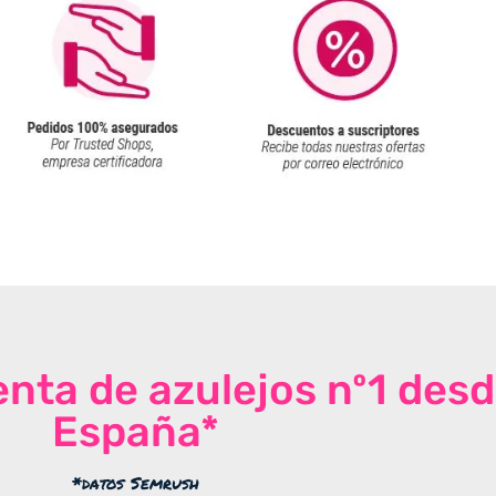
venta de azulejos nº1 des
España*
*datos Semrush