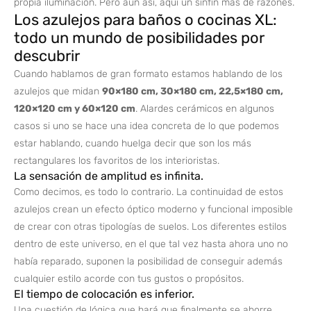
propia iluminación. Pero aun así, aquí un sinfín más de razones.
Los azulejos para baños o cocinas XL:
todo un mundo de posibilidades por
descubrir
Cuando hablamos de gran formato estamos hablando de los
azulejos que midan
90×180 cm, 30×180 cm, 22,5×180 cm,
120×120 cm y 60×120 cm
. Alardes cerámicos en algunos
casos si uno se hace una idea concreta de lo que podemos
estar hablando, cuando huelga decir que son los más
rectangulares los favoritos de los interioristas.
La sensación de amplitud es infinita.
Como decimos, es todo lo contrario. La continuidad de estos
azulejos crean un efecto óptico moderno y funcional imposible
de crear con otras tipologías de suelos. Los diferentes estilos
dentro de este universo, en el que tal vez hasta ahora uno no
había reparado, suponen la posibilidad de conseguir además
cualquier estilo acorde con tus gustos o propósitos.
El tiempo de colocación es inferior.
Una cuestión de lógica que hará que finalmente se ahorre