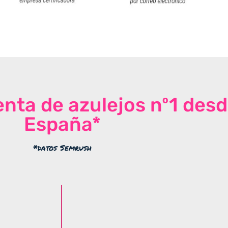
venta de azulejos nº1 des
España*
*datos Semrush