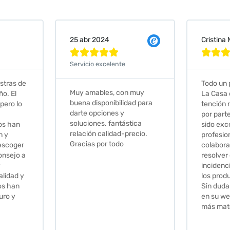
Cristina Martin Serrano
Vanessa







Todo un placer comprar en
Excelent
 muy
La Casa de los Azulejos. La
muy com
ad para
tención recibida, sobretodo
sus clien
por parte de Stephanie, ha
recomie
tica
sido excepcional. Serios,
ecio.
profesionales,
colaboradores para
resolver cualquier
incidencia y la calidad de
los productos muy buena.
Sin duda volveré a comprar
en su web cuando necesite
más material .