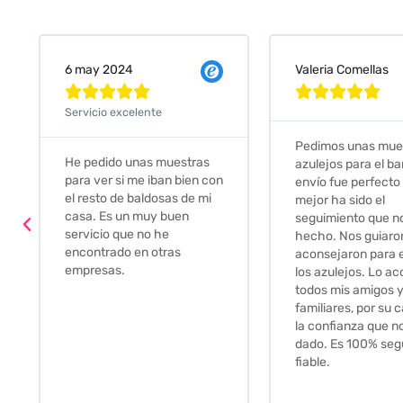
Valeria Comellas
25 abr 2024










Servicio excelente
Pedimos unas muestras de
Muy amables, con
azulejos para el baño. El
buena disponibilid
envío fue perfecto pero lo
darte opciones y
mejor ha sido el
soluciones. fantás
seguimiento que nos han
relación calidad-pr
hecho. Nos guiaron y
Gracias por todo
aconsejaron para escoger
los azulejos. Lo aconsejo a
todos mis amigos y
familiares, por su calidad y
la confianza que nos han
dado. Es 100% seguro y
fiable.