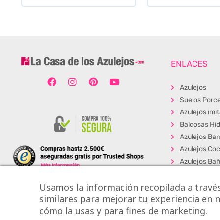
ENLACES
Azulejos
Suelos Porce
Azulejos imi
Baldosas Hid
Azulejos Bar
Azulejos Coc
Azulejos Ba
Baldosas Ext
Usamos la información recopilada a través
Porcelánico
similares para mejorar tu experiencia en nu
Suelos Viníli
cómo la usas y para fines de marketing.
Los + Vendi