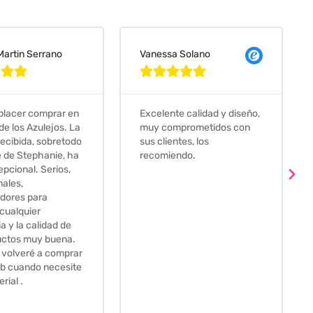
 Solano
Judit Bonet Pardell








e calidad y diseño,
Que decir, si teneis que
prometidos con
comprar alguna baldosa
tes, los
este és el sitio indicado! Yo
ndo.
pedi una muestra y me
llego muy rapidoy super
bien envasada. Luego
procedí a pedirlas todas y
me lo pusieron muy facil.
Hasta el transportista me
llamo varias veces para
tenerlo todo listo en el
momento de la entrega.
Los recomiendo sin lugar a
duda.