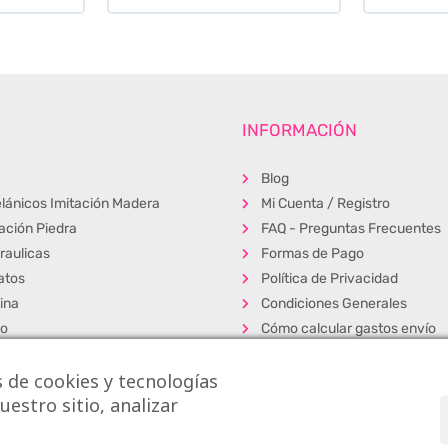
INFORMACIÓN
Blog
lánicos Imitación Madera
Mi Cuenta / Registro
tación Piedra
FAQ - Preguntas Frecuentes
raulicas
Formas de Pago
atos
Política de Privacidad
ina
Condiciones Generales
ño
Cómo calcular gastos envío
erior
Muestras
 de cookies y tecnologías
s
Alta Profesionales
estro sitio, analizar
cos
Exposición y venta
dos