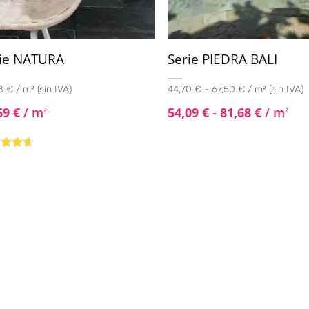
ie NATURA
Serie PIEDRA BALI
 € / m² (sin IVA)
44,70 € - 67,50 € / m² (sin IVA)
69
€
/ m
54,09
€
-
81,68
€
/ m
2
2
rado
4.50
de