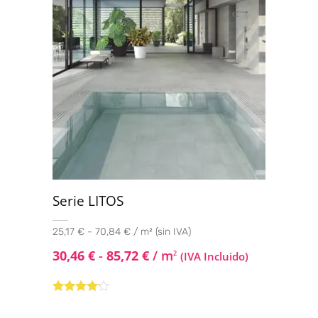
Serie LITOS
25,17 € - 70,84 € / m² (sin IVA)
30,46
€
-
85,72
€
/ m
2
(IVA Incluido)
Valorado
con
4.00