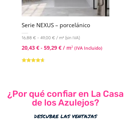
Serie NEXUS – porcelánico
16,88 € - 49,00 € / m² (sin IVA)
20,43
€
-
59,29
€
/ m
2
(IVA Incluido)
Valorado
con
4.50
de
5
¿Por qué confiar en La Casa
de los Azulejos?
descubre las ventajas