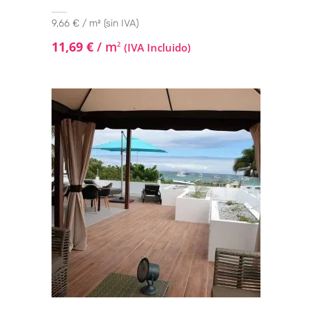
9,66 € / m² (sin IVA)
11,69
€
/ m
2
(IVA Incluido)