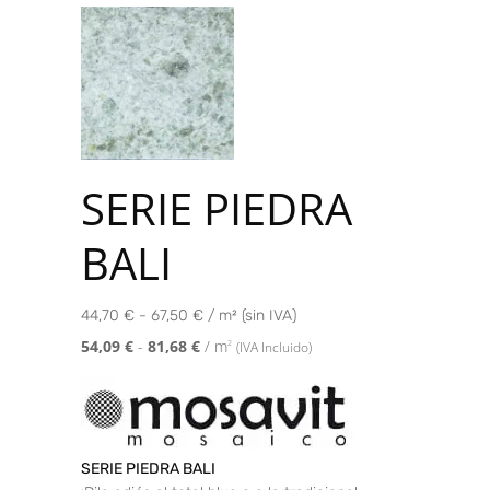
SERIE PIEDRA
BALI
44,70 € - 67,50 € / m² (sin IVA)
54,09
€
-
81,68
€
/ m
2
(IVA Incluido)
SERIE PIEDRA BALI