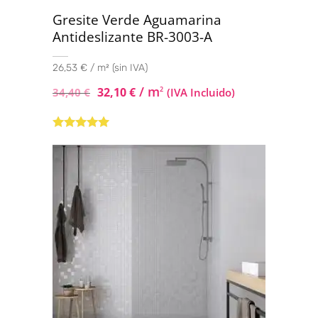
Gresite Verde Aguamarina
Antideslizante BR-3003-A
26,53 € / m² (sin IVA)
/ m
32,10
€
2
34,40
€
(IVA Incluido)
Valorado con
5.00
de 5