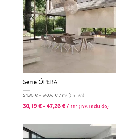
Serie ÓPERA
24,95 € - 39,06 € / m² (sin IVA)
30,19
€
-
47,26
€
/ m
2
(IVA Incluido)