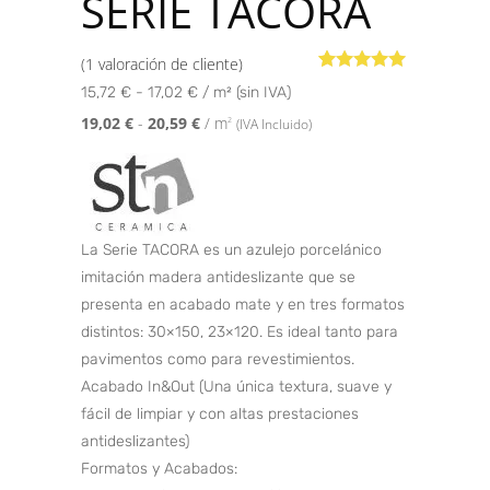
SERIE TACORA
(
1
valoración de cliente)
Valorado con
1
15,72 € - 17,02 € / m² (sin IVA)
5.00
de 5 en
base a
19,02
€
-
20,59
€
/ m
2
(IVA Incluido)
valoración
de un cliente
La Serie TACORA es un azulejo porcelánico
imitación madera antideslizante que se
presenta en acabado mate y en tres formatos
distintos: 30×150, 23×120. Es ideal tanto para
pavimentos como para revestimientos.
Acabado In&Out (Una única textura, suave y
fácil de limpiar y con altas prestaciones
antideslizantes)
Formatos y Acabados: