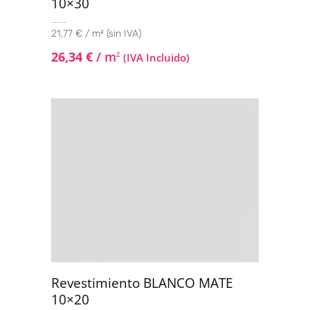
10×30
21,77 € / m² (sin IVA)
26,34
€
/ m
2
(IVA Incluido)
Revestimiento BLANCO MATE
10×20