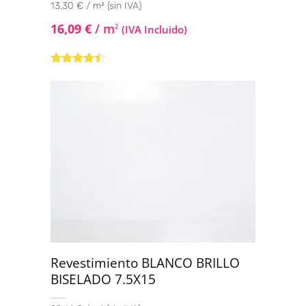
13,30 € / m² (sin IVA)
16,09
€
/ m
2
(IVA Incluido)
Valorado
con
4.33
de 5
Revestimiento BLANCO BRILLO
BISELADO 7.5X15