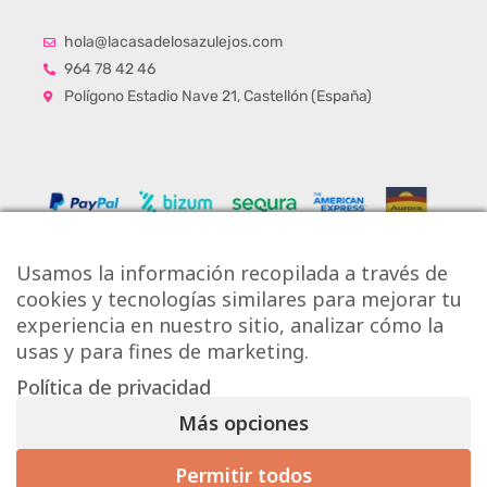
hola@lacasadelosazulejos.com
964 78 42 46
Polígono Estadio Nave 21, Castellón (España)
Usamos la información recopilada a través de
cookies y tecnologías similares para mejorar tu
experiencia en nuestro sitio, analizar cómo la
usas y para fines de marketing.
Política de privacidad
Copyright © Onlytiles S.L.
Más opciones
La Casa de los Azulejos ®
Permitir todos