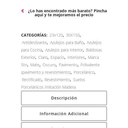
¿Lo has encontrado más barato? Pincha
aquí y te mejoramos el precio
CATEGORÍAS:
23x120
,
30X150
,
Antideslizante
,
Azulejos para Baño
,
Azulejos
para Cocina
,
Azulejos para Interior
,
Baldosas
Exterior
,
Claro
,
Espacio
,
Interiores
,
Marca
Stn
,
Mate
,
Oscuro
,
Pavimento
,
Polivalente
(pavimento y revestimiento)
,
Porcelánico
,
Rectificado
,
Revestimiento
,
Suelos
Porcelánicos Imitación Madera
Descripción
Información Adicional