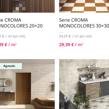
rie CROMA
Serie CROMA
NOCOLORES 20×20
MONOCOLORES 30×3
 € / m² (sin IVA)
24,29 € / m² (sin IVA)
39
€
/ m
29,39
€
/ m
2
2
Agotado