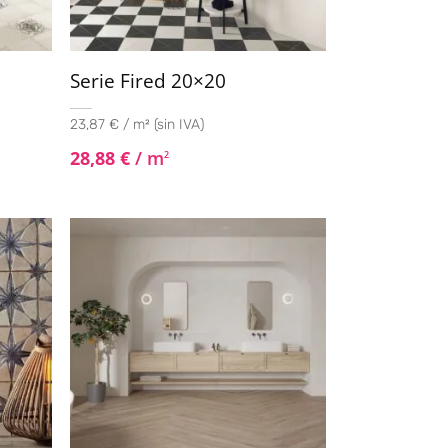
Serie Fired 20×20
23,87 € / m² (sin IVA)
28,88
€
/ m
2