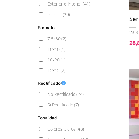
Cemento
(6)
Exterior e Interior
(41)
Decorado
(10)
Interior
(29)
Ser
Geometrico
(3)
Formato
Gresite
(1)
23,87
7.5x30
(2)
28,
Hidráulico
(11)
10x10
(1)
Liso
(2)
10x20
(1)
Madera
(9)
15x15
(2)
Mármol
(1)
15x17 Hexagonal
(1)
Rectificado
Moderno
(1)
15x30
(5)
No Rectificado
(24)
Monocolor
(11)
18x122
(6)
Si Rectificado
(7)
Piedra
(12)
20X20
(26)
Rústico
(4)
Tonalidad
20x120
(1)
Terracota
(1)
Colores Claros
(48)
23x27 hexagonal
(1)
Vintage
(3)