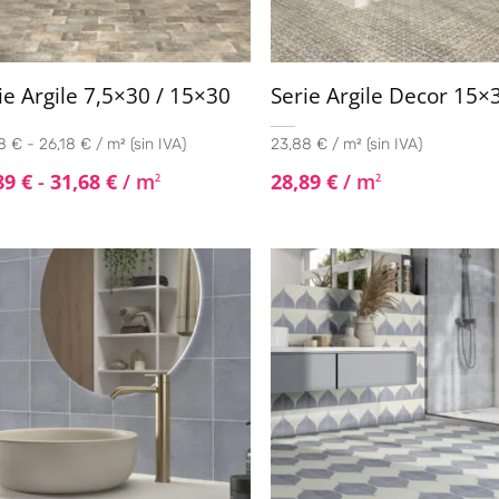
ie Argile 7,5×30 / 15×30
Serie Argile Decor 15×
 € - 26,18 € / m² (sin IVA)
23,88 € / m² (sin IVA)
89
€
-
31,68
€
/ m
28,89
€
/ m
2
2