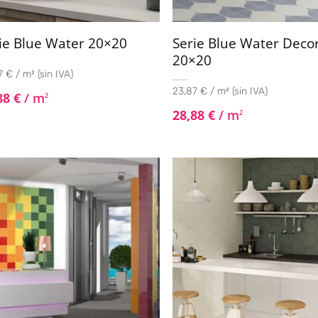
ie Blue Water 20×20
Serie Blue Water Deco
20×20
 € / m² (sin IVA)
23,87 € / m² (sin IVA)
88
€
/ m
2
28,88
€
/ m
2