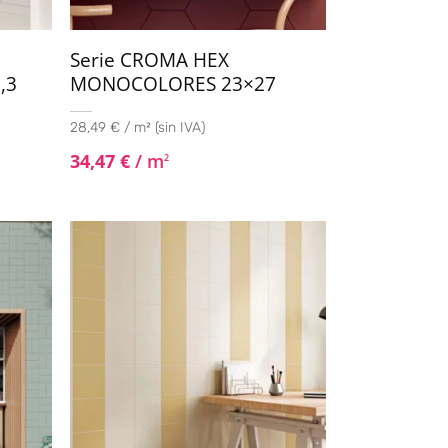
Serie CROMA HEX
,3
MONOCOLORES 23×27
28,49 € / m² (sin IVA)
34,47
€
/ m
2