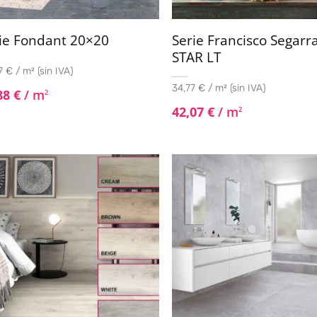
ie Fondant 20×20
Serie Francisco Segarr
STAR LT
 € / m² (sin IVA)
34,77 € / m² (sin IVA)
88
€
/ m
2
42,07
€
/ m
2