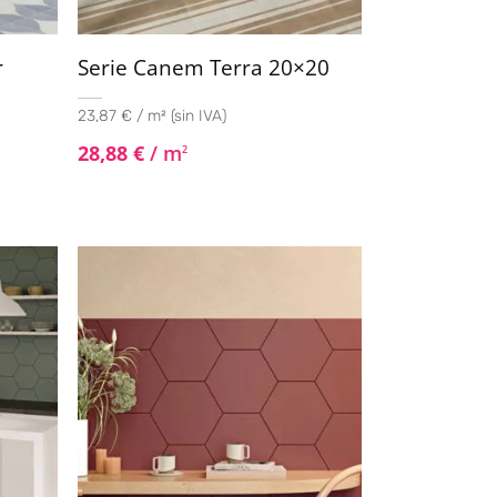
r
Serie Canem Terra 20×20
23,87 € / m² (sin IVA)
28,88
€
/ m
2