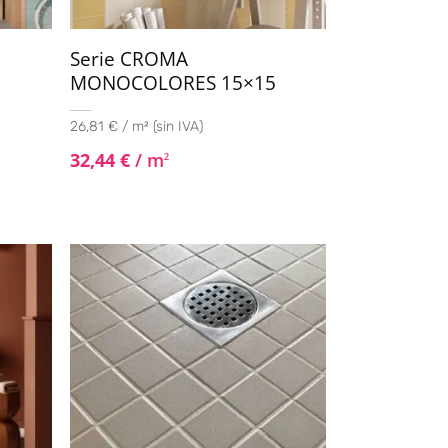
Serie CROMA
0
MONOCOLORES 15×15
26,81 € / m² (sin IVA)
32,44
€
/ m
2