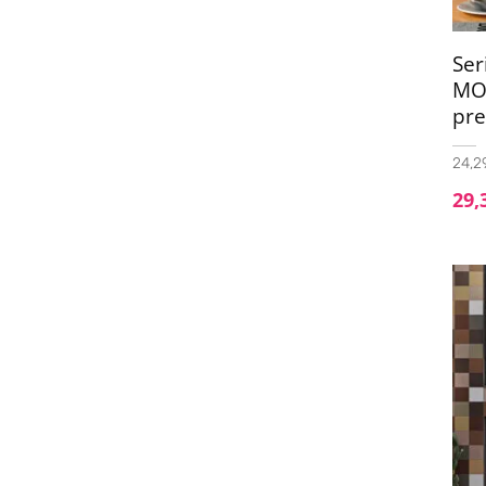
60x120
(3)
60x120 Antislip
(1)
Se
75x75
(1)
MO
pre
90x90
(3)
100x100
(2)
24,29
100x100 (20mm)
(1)
29,
Deco Material 33x100
(1)
Deco Triangle 33x100
(1)