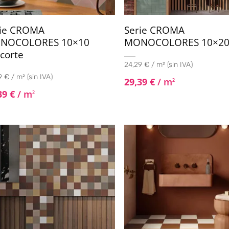
rie CROMA
Serie CROMA
NOCOLORES 10×10
MONOCOLORES 10×2
corte
24,29 € / m² (sin IVA)
 € / m² (sin IVA)
29,39
€
/ m
2
39
€
/ m
2