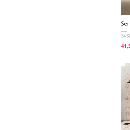
Se
34,35
41,