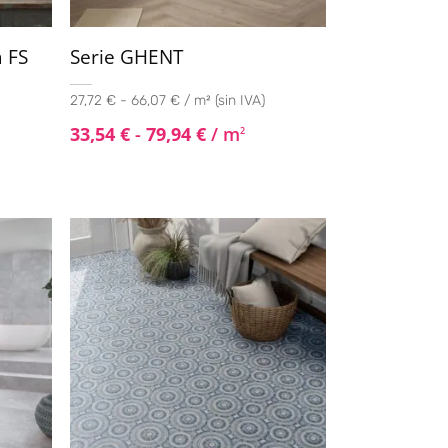
a FS
Serie GHENT
27,72 € - 66,07 € / m² (sin IVA)
33,54
€
-
79,94
€
/ m
2