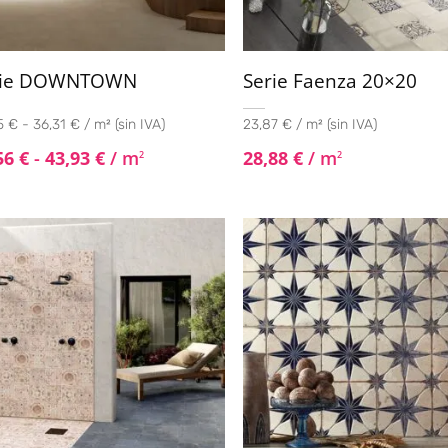
rie DOWNTOWN
Serie Faenza 20×20
 € - 36,31 € / m² (sin IVA)
23,87 € / m² (sin IVA)
56
€
-
43,93
€
/ m
28,88
€
/ m
2
2