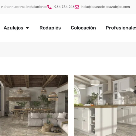
 visitar nuestras instalaciones
964 784 246
hola@lacasadelosazulejos.com
Azulejos
Rodapiés
Colocación
Profesionale