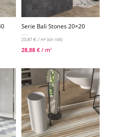
30
Serie Bali Stones 20×20
23,87 € / m² (sin IVA)
28,88
€
/ m
2