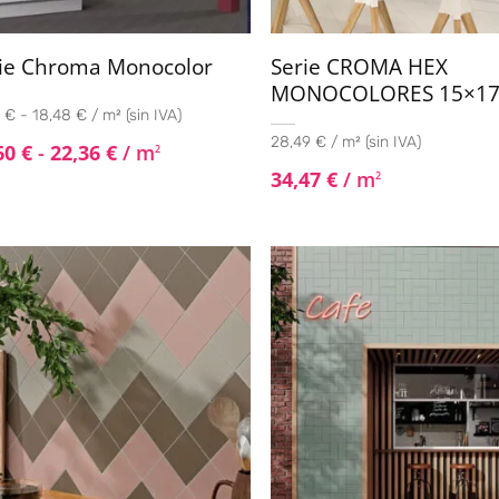
ie Chroma Monocolor
Serie CROMA HEX
MONOCOLORES 15×17
 € - 18,48 € / m² (sin IVA)
28,49 € / m² (sin IVA)
60
€
-
22,36
€
/ m
2
34,47
€
/ m
2