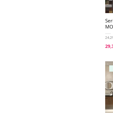
Se
MO
24,29
29,