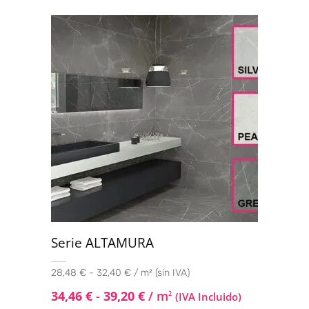
Serie ALTAMURA
28,48 € - 32,40 € / m² (sin IVA)
34,46
€
-
39,20
€
/ m
2
(IVA Incluido)