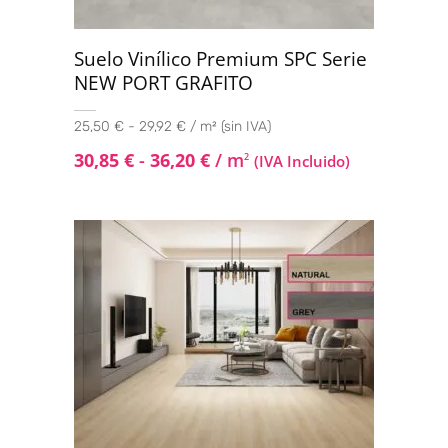
Suelo Vinílico Premium SPC Serie
NEW PORT GRAFITO
25,50 € - 29,92 € / m² (sin IVA)
30,85
€
-
36,20
€
/ m
2
(IVA Incluido)