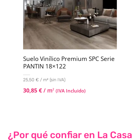
Suelo Vinílico Premium SPC Serie
PANTIN 18×122
25,50 € / m² (sin IVA)
30,85
€
/ m
2
(IVA Incluido)
¿Por qué confiar en La Casa