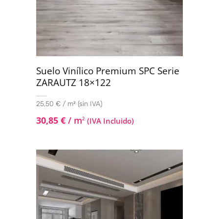
Suelo Vinílico Premium SPC Serie
ZARAUTZ 18×122
25,50 € / m² (sin IVA)
30,85
€
/ m
2
(IVA Incluido)