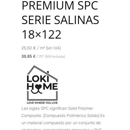
PREMIUM SPC
SERIE SALINAS
18×122
25,50 € / m² (sin IVA)
30,85
€
/ m
2
(IVA Incluido)
Las siglas SPC significan Solid Polymer
Composite. (Compuesto Polimérico Solido) Es
un material compuesto por un conjunto de