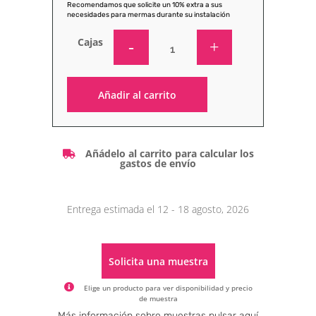
Recomendamos que solicite un 10% extra a sus
necesidades para mermas durante su instalación
Cajas
Añadir al carrito
Alternative:
Añádelo al carrito para calcular los
gastos de envío
Entrega estimada el 12 - 18 agosto, 2026
Solicita una muestra
Elige un producto para ver disponibilidad y precio
de muestra
Alternative:
Más información sobre muestras pulsar aquí