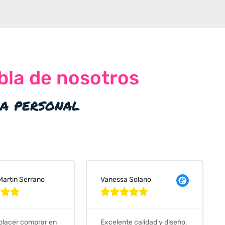
bla de nosotros
ia personal
 Solano
Judit Bonet Pardell








e calidad y diseño,
Que decir, si teneis que