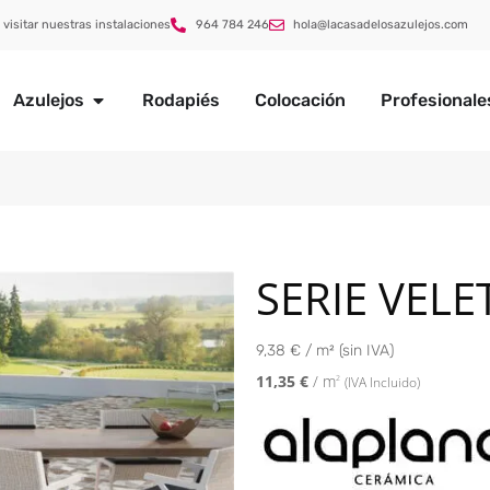
 visitar nuestras instalaciones
964 784 246
hola@lacasadelosazulejos.com
Azulejos
Rodapiés
Colocación
Profesionale
SERIE VELE
9,38 € / m² (sin IVA)
11,35
€
/ m
2
(IVA Incluido)