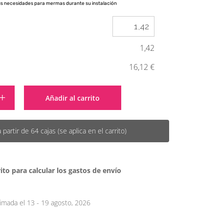
us necesidades para mermas durante su instalación
1,42
16,12 €
Alternative:
Añadir al carrito
artir de 64 cajas (se aplica en el carrito)
ito para calcular los gastos de envío
imada el 13 - 19 agosto, 2026