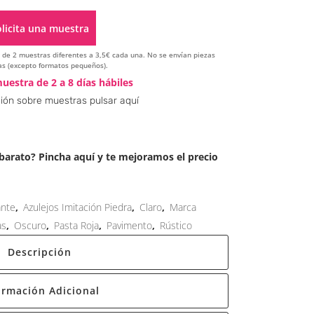
licita una muestra
ir de 2 muestras diferentes a 3,5€ cada una. No se envían piezas
s (excepto formatos pequeños).
Alternative:
uestra de 2 a 8 días hábiles
ión sobre muestras pulsar aquí
arato? Pincha aquí y te mejoramos el precio
ante
,
Azulejos Imitación Piedra
,
Claro
,
Marca
as
,
Oscuro
,
Pasta Roja
,
Pavimento
,
Rústico
Descripción
ormación Adicional