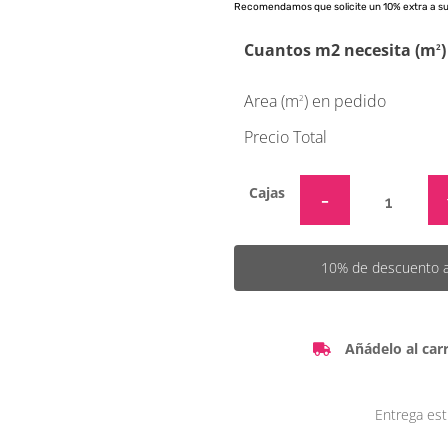
Recomendamos que solicite un 10% extra a s
Cuantos m2 necesita (m
)
2
Area (m
) en pedido
2
Precio Total
Cajas
10% de descuento a p
Añádelo al carr
Entrega est