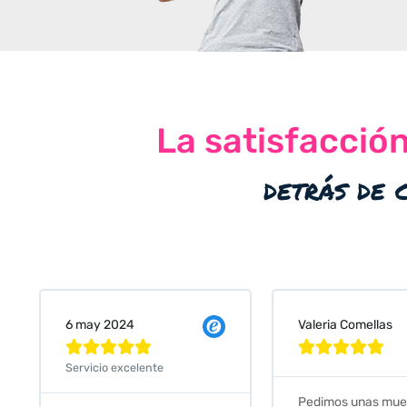
La satisfacció
detrás de 
Valeria Comellas
25 abr 2024










Servicio excelente
Pedimos unas muestras de