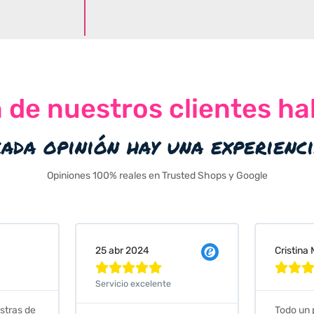
n de nuestros clientes ha
cada opinión hay una experienc
Opiniones 100% reales en Trusted Shops y Google
Cristina Martin Serrano
Vanessa







Todo un placer comprar en
Excelent