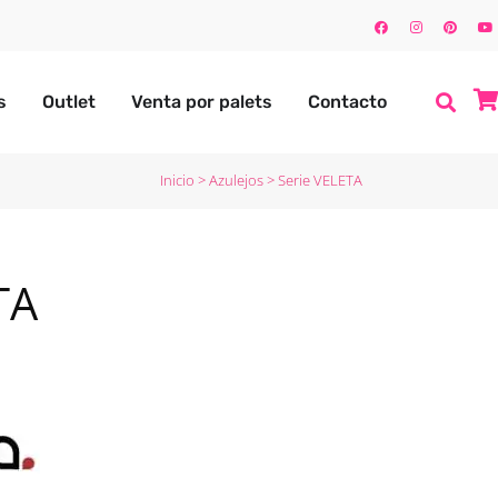
s
Outlet
Venta por palets
Contacto
Inicio
>
Azulejos
>
Serie VELETA
TA