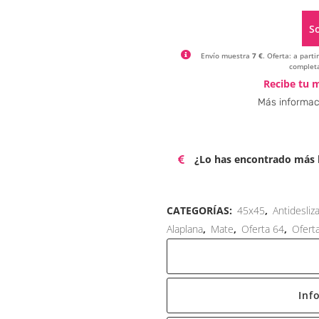
So
Envío muestra
7 €
. Oferta: a part
completa
Recibe tu m
Más informac
¿Lo has encontrado más b
CATEGORÍAS:
45x45
,
Antidesliz
Alaplana
,
Mate
,
Oferta 64
,
Ofert
Inf