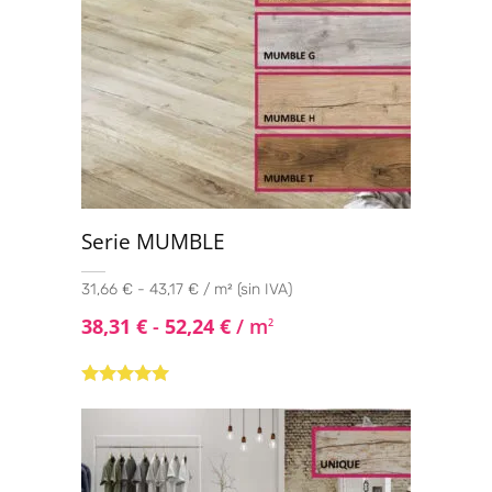
Serie MUMBLE
31,66 € - 43,17 € / m² (sin IVA)
38,31
€
-
52,24
€
/ m
2
Valorado con
5.00
de 5