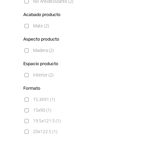
No Antideslizante
(2)
Acabado producto
Mate
(2)
Aspecto producto
Madera
(2)
Espacio producto
Interior
(2)
Formato
15.3X91
(1)
15x90
(1)
19.5x121.5
(1)
20x122.5
(1)