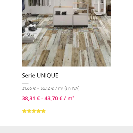
Serie UNIQUE
31,66 € - 36,12 € / m² (sin IVA)
38,31
€
-
43,70
€
/ m
2
Valorado con
5.00
de 5