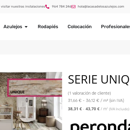
 visitar nuestras instalaciones
964 784 246
hola@lacasadelosazulejos.com
Azulejos
Rodapiés
Colocación
Profesionale
SERIE UNI
(
1
valoración de cliente)
31,66 € - 36,12 € / m² (sin IVA)
38,31
€
-
43,70
€
/ m
2
(IVA Incluido)