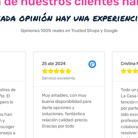
n de nuestros clientes ha
cada opinión hay una experienc
Opiniones 100% reales en Trusted Shops y Google
Cristina Martin Serrano
Vanessa







Todo un placer comprar en
Excelent
 muy
La Casa de los Azulejos. La
muy com
ad para
tención recibida, sobretodo
sus clien
por parte de Stephanie, ha
recomie
tica
sido excepcional. Serios,
ecio.
profesionales,
colaboradores para
resolver cualquier