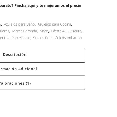
arato? Pincha aquí y te mejoramos el precio
5
,
Azulejos para Baño
,
Azulejos para Cocina
,
riores
,
Marca Peronda
,
Mate
,
Oferta 48
,
Oscuro
,
iento)
,
Porcelánico
,
Suelos Porcelánicos Imitación
Descripción
ormación Adicional
Valoraciones (1)