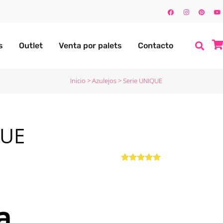
s
Outlet
Venta por palets
Contacto
Inicio
>
Azulejos
>
Serie UNIQUE
QUE
Valorado con
1
5.00
de 5 en
base a
valoración
de un cliente