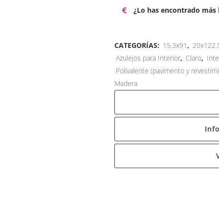
¿Lo has encontrado más b
CATEGORÍAS:
15.3x91
,
20x122.
Azulejos para Interior
,
Claro
,
Inte
Polivalente (pavimento y revestim
Madera
Inf