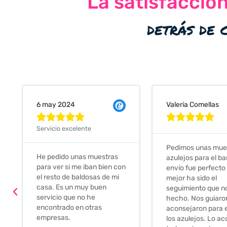
La satisfacció
detrás de 
Valeria Comellas
25 abr 2024










Servicio excelente
Pedimos unas muestras de
Muy amables, con
azulejos para el baño. El
buena disponibilid
envío fue perfecto pero lo
darte opciones y
mejor ha sido el
soluciones. fantás
seguimiento que nos han
relación calidad-pr
hecho. Nos guiaron y
Gracias por todo
aconsejaron para escoger
los azulejos. Lo aconsejo a