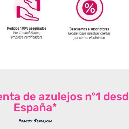
venta de azulejos nº1 des
España*
*datos Semrush