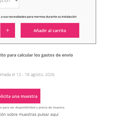
 a sus necesidades para mermas durante su instalación
Añadir al carrito
Alternative:
ito para calcular los gastos de envío
imada el 12 - 18 agosto, 2026
licita una muestra
o para ver disponibilidad y precio de muestra
Alternative:
ión sobre muestras pulsar aquí