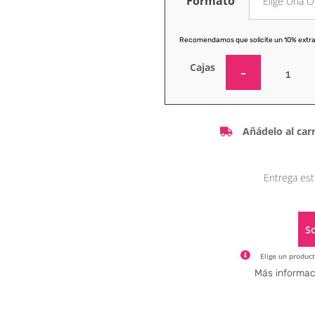
Formato
Recomendamos que solicite un 10% extra
Cajas
Añádelo al carr
Entrega est
So
Elige un product
Más informac