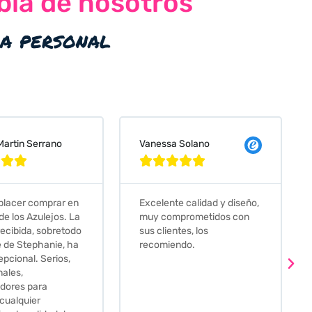
bla de nosotros
ia personal
 Solano
Judit Bonet Pardell








e calidad y diseño,
Que decir, si teneis que
prometidos con
comprar alguna baldosa
tes, los
este és el sitio indicado! Yo
ndo.
pedi una muestra y me
llego muy rapidoy super
bien envasada. Luego
procedí a pedirlas todas y
me lo pusieron muy facil.