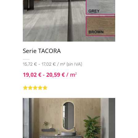
Serie TACORA
15,72 € - 17,02 € / m² (sin IVA)
19,02
€
-
20,59
€
/ m
2
Valorado con
5.00
de 5