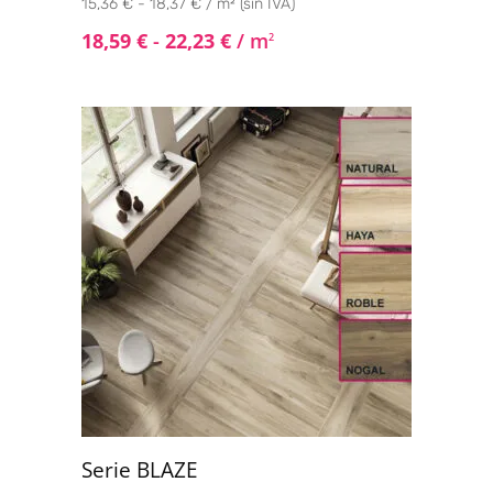
15,36 € - 18,37 € / m² (sin IVA)
18,59
€
-
22,23
€
/ m
2
Serie BLAZE