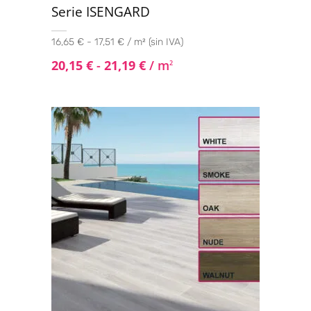
Serie ISENGARD
16,65 € - 17,51 € / m² (sin IVA)
20,15
€
-
21,19
€
/ m
2