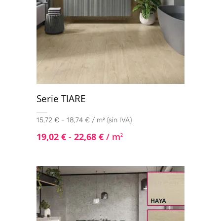
Serie TIARE
15,72 € - 18,74 € / m² (sin IVA)
19,02
€
-
22,68
€
/ m
2