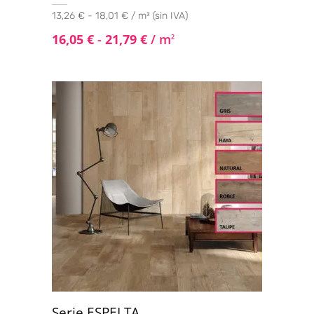
13,26 € - 18,01 € / m² (sin IVA)
16,05
€
-
21,79
€
/ m
2
Serie ESPELTA