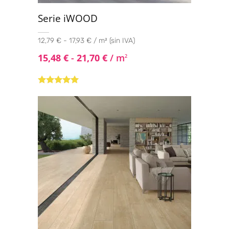
Serie iWOOD
12,79 € - 17,93 € / m² (sin IVA)
15,48
€
-
21,70
€
/ m
2
Valorado con
5.00
de 5