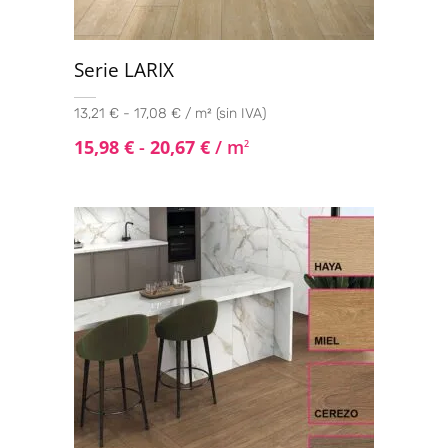
Serie LARIX
13,21 € - 17,08 € / m² (sin IVA)
15,98
€
-
20,67
€
/ m
2