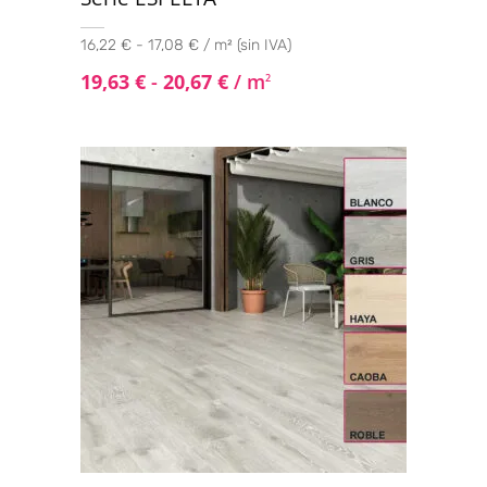
16,22 € - 17,08 € / m² (sin IVA)
19,63
€
-
20,67
€
/ m
2