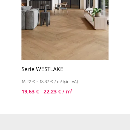
Serie WESTLAKE
16,22 € - 18,37 € / m² (sin IVA)
19,63
€
-
22,23
€
/ m
2