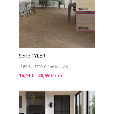
Serie TYLER
13,59 € - 17,02 € / m² (sin IVA)
16,44
€
-
20,59
€
/ m
2