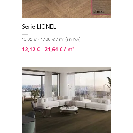
Serie LIONEL
10,02 € - 17,88 € / m² (sin IVA)
12,12
€
-
21,64
€
/ m
2