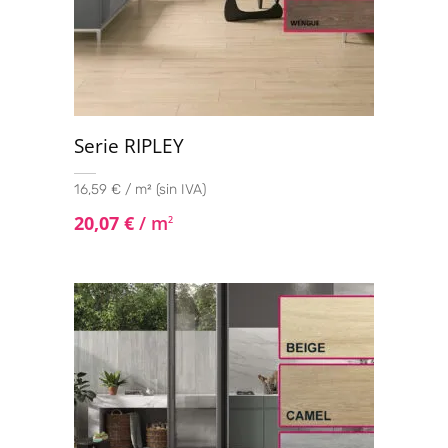
Serie RIPLEY
16,59 € / m² (sin IVA)
20,07
€
/ m
2