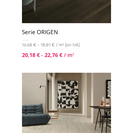
Serie ORIGEN
16,68 € - 18,81 € / m² (sin IVA)
20,18
€
-
22,76
€
/ m
2