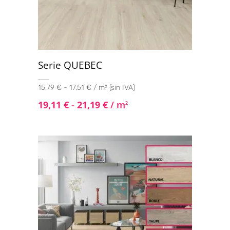
Serie QUEBEC
15,79 € - 17,51 € / m² (sin IVA)
19,11
€
-
21,19
€
/ m
2