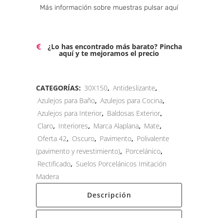
Alternative:
Más información sobre muestras pulsar aquí
¿Lo has encontrado más barato? Pincha
aquí y te mejoramos el precio
CATEGORÍAS:
30X150
,
Antideslizante
,
Azulejos para Baño
,
Azulejos para Cocina
,
Azulejos para Interior
,
Baldosas Exterior
,
Claro
,
Interiores
,
Marca Alaplana
,
Mate
,
Oferta 42
,
Oscuro
,
Pavimento
,
Polivalente
(pavimento y revestimiento)
,
Porcelánico
,
Rectificado
,
Suelos Porcelánicos Imitación
Madera
Descripción