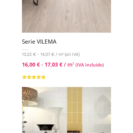
Serie VILEMA
13,22 € - 14,07 € / m² (sin IVA)
16,00
€
-
17,03
€
/ m
2
(IVA Incluido)
Valorado con
5.00
de 5