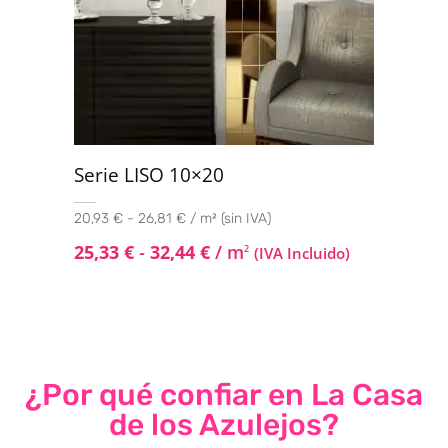
Serie LISO 10×20
20,93 € - 26,81 € / m² (sin IVA)
25,33
€
-
32,44
€
/ m
2
(IVA Incluido)
¿Por qué confiar en La Casa
de los Azulejos?