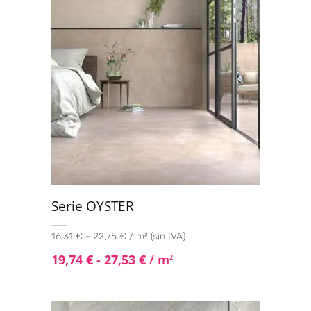
Serie OYSTER
16,31 € - 22,75 € / m² (sin IVA)
19,74
€
-
27,53
€
/ m
2