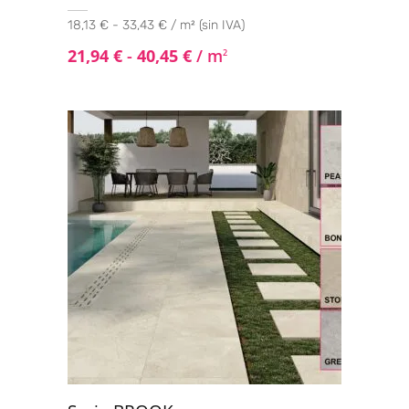
18,13 € - 33,43 € / m² (sin IVA)
21,94
€
-
40,45
€
/ m
2