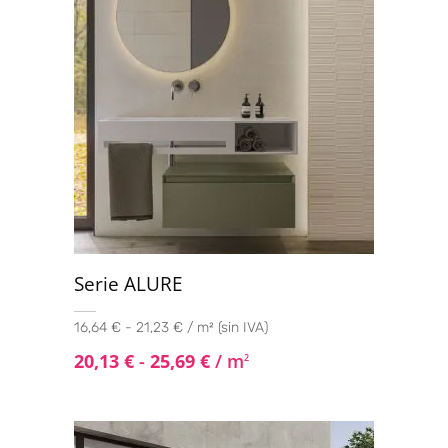
Serie ALURE
16,64 € - 21,23 € / m² (sin IVA)
20,13
€
-
25,69
€
/ m
2