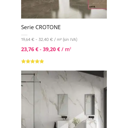
Serie CROTONE
19,64 € - 32,40 € / m² (sin IVA)
23,76
€
-
39,20
€
/ m
2
Valorado con
5.00
de 5