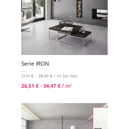
Serie IRON
21,91 € - 28,49 € / m² (sin IVA)
26,51
€
-
34,47
€
/ m
2