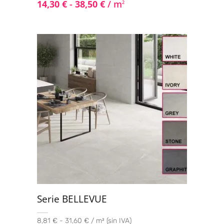
14,30
€
-
38,50
€
/ m
2
Serie BELLEVUE
8,81 € - 31,60 € / m² (sin IVA)