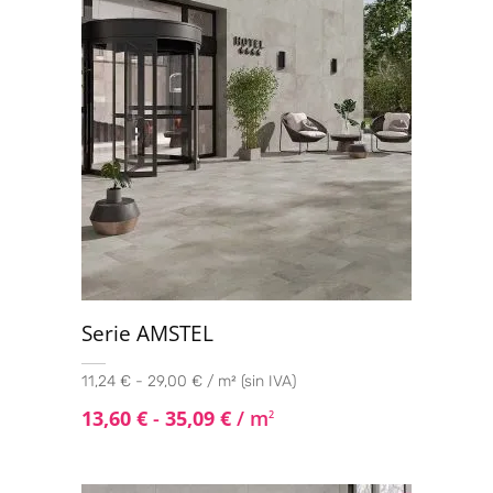
Serie AMSTEL
11,24 € - 29,00 € / m² (sin IVA)
13,60
€
-
35,09
€
/ m
2