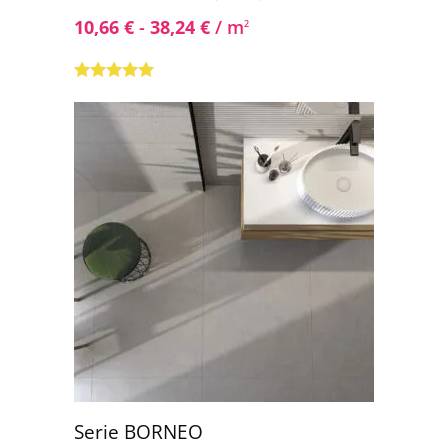
10,66
€
-
38,24
€
/ m
2
Valorado con
5.00
de 5
Serie BORNEO