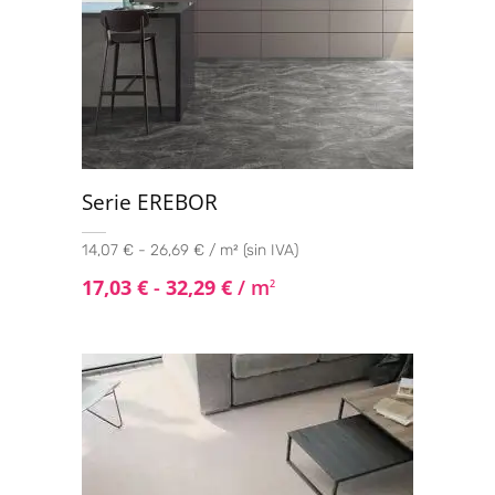
Serie EREBOR
14,07 € - 26,69 € / m² (sin IVA)
17,03
€
-
32,29
€
/ m
2