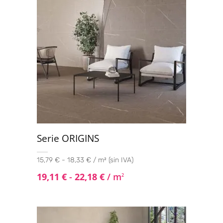
Serie ORIGINS
15,79 € - 18,33 € / m² (sin IVA)
19,11
€
-
22,18
€
/ m
2