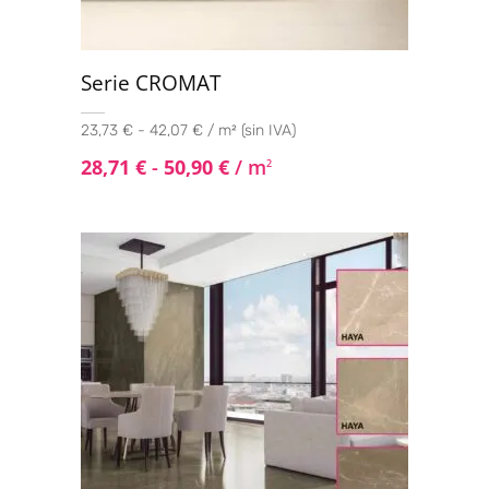
Serie CROMAT
23,73 € - 42,07 € / m² (sin IVA)
28,71
€
-
50,90
€
/ m
2