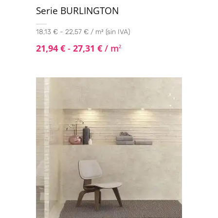
Serie BURLINGTON
18,13 € - 22,57 € / m² (sin IVA)
21,94
€
-
27,31
€
/ m
2