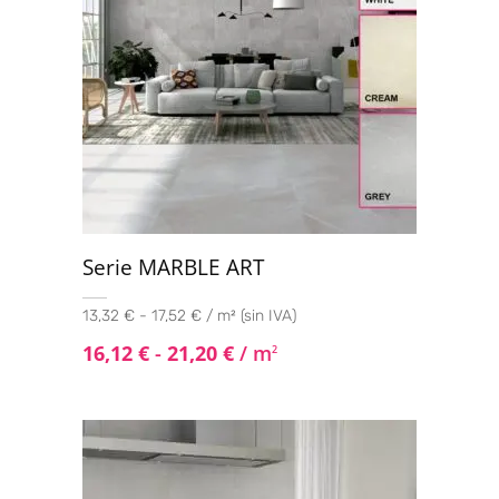
Serie MARBLE ART
13,32 € - 17,52 € / m² (sin IVA)
16,12
€
-
21,20
€
/ m
2