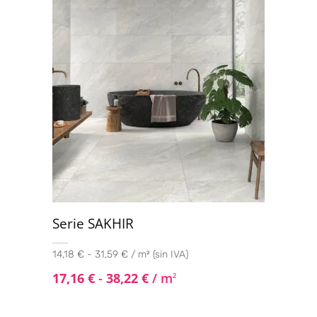
Serie SAKHIR
14,18 € - 31,59 € / m² (sin IVA)
17,16
€
-
38,22
€
/ m
2