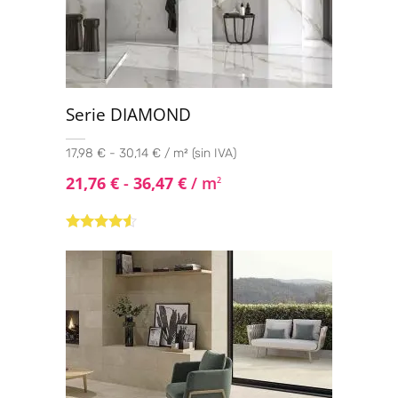
Serie DIAMOND
17,98 € - 30,14 € / m² (sin IVA)
21,76
€
-
36,47
€
/ m
2
Valorado
con
4.40
de 5