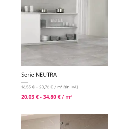
Serie NEUTRA
16,55 € - 28,76 € / m² (sin IVA)
20,03
€
-
34,80
€
/ m
2