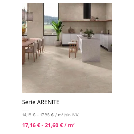
Serie ARENITE
14,18 € - 17,85 € / m² (sin IVA)
17,16
€
-
21,60
€
/ m
2