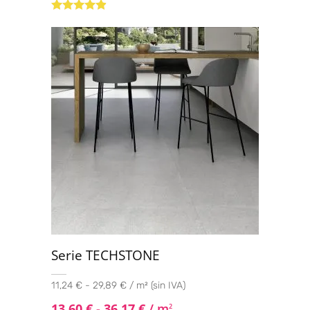
Valorado
con
4.73
de
5
Serie TECHSTONE
11,24 € - 29,89 € / m² (sin IVA)
13,60
€
-
36,17
€
/ m
2