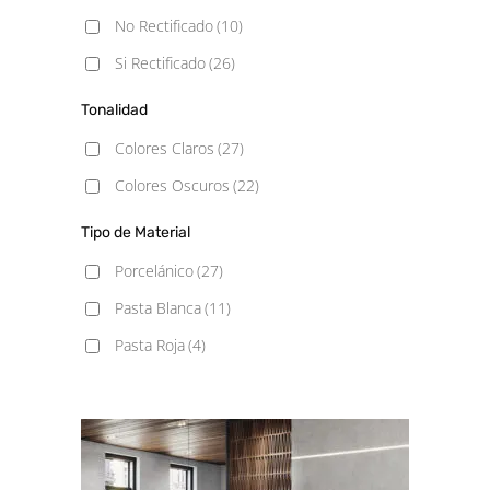
30x75
(1)
No Rectificado
(10)
30x90
(5)
Si Rectificado
(26)
33.3X33.3
(1)
Tonalidad
33.3x90
(4)
Colores Claros
(27)
37.5x75
(1)
Colores Oscuros
(22)
40x120
(2)
Tipo de Material
45x45
(5)
Porcelánico
(27)
60.8x60.8
(2)
Pasta Blanca
(11)
60x60
(21)
Pasta Roja
(4)
60x60 - 20mm
(5)
60x90 - 20mm
(5)
60x120
(24)
60x120 Antislip
(1)