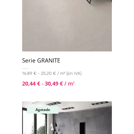
Serie GRANITE
16,89 € - 25,20 € / m² (sin IVA)
20,44
€
-
30,49
€
/ m
2
Agotado
Oferta