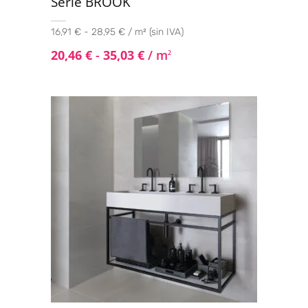
Serie BROOK
16,91 € - 28,95 € / m² (sin IVA)
20,46
€
-
35,03
€
/ m
2