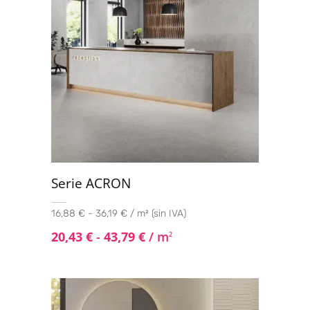
75x75
(25)
75x75 C3
(1)
90x90
(5)
100x100
(5)
120x120
(6)
Serie ACRON
16,88 € - 36,19 € / m² (sin IVA)
20,43
€
-
43,79
€
/ m
2