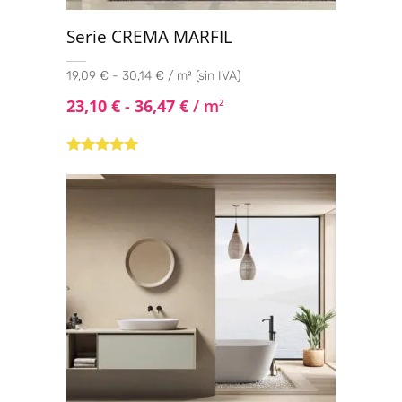
Serie CREMA MARFIL
19,09 € - 30,14 € / m² (sin IVA)
23,10
€
-
36,47
€
/ m
2
Valorado con
5.00
de 5