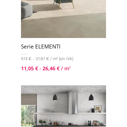
Serie ELEMENTI
9,13 € - 21,87 € / m² (sin IVA)
11,05
€
-
26,46
€
/ m
2