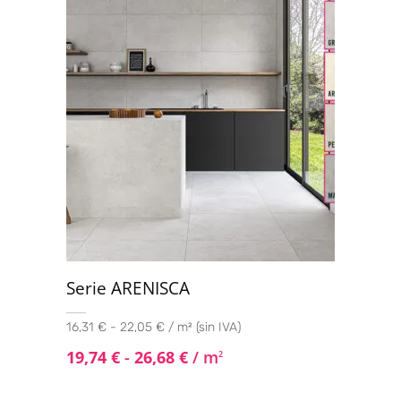
Serie ARENISCA
16,31 € - 22,05 € / m² (sin IVA)
19,74
€
-
26,68
€
/ m
2