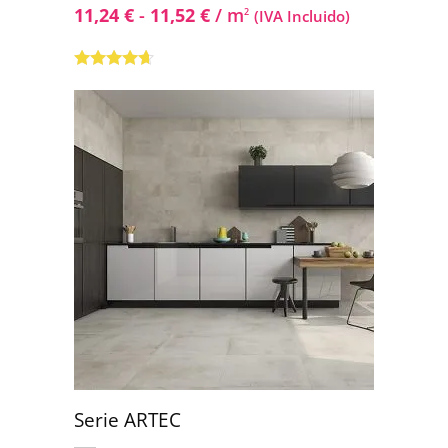
11,24
€
-
11,52
€
/ m
2
(IVA Incluido)
Valorado
con
4.50
de
5
Serie ARTEC