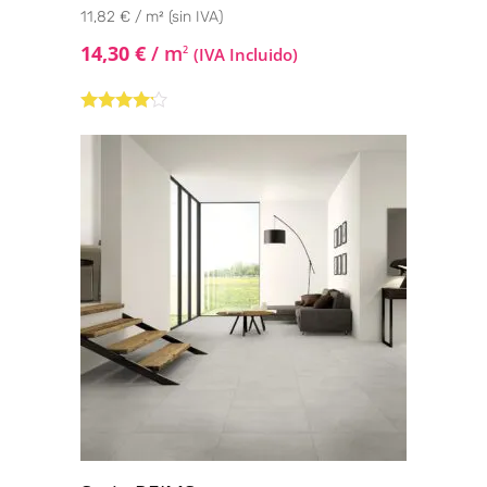
11,82 € / m² (sin IVA)
14,30
€
/ m
2
(IVA Incluido)
Valorado
con
4.00
de 5