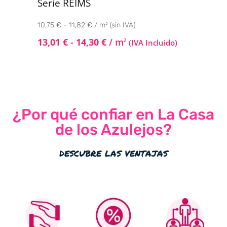
Serie REIMS
10,75 € - 11,82 € / m² (sin IVA)
13,01
€
-
14,30
€
/ m
2
(IVA Incluido)
¿Por qué confiar en La Casa
de los Azulejos?
descubre las ventajas