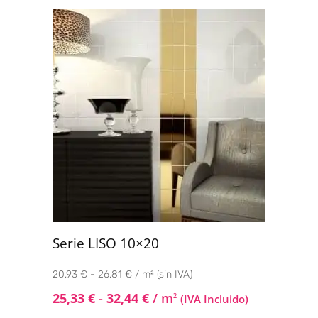
Serie LISO 10×20
20,93 € - 26,81 € / m² (sin IVA)
25,33
€
-
32,44
€
/ m
2
(IVA Incluido)