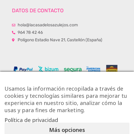
DATOS DE CONTACTO
hola@lacasadelosazulejos.com
964 78 42 46
Polígono Estadio Nave 21, Castellón (España)
Usamos la información recopilada a través de
cookies y tecnologías similares para mejorar tu
experiencia en nuestro sitio, analizar cómo la
usas y para fines de marketing.
Política de privacidad
Copyright © Onlytiles S.L.
Más opciones