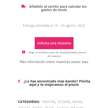
Añádelo al carrito para calcular los
gastos de envío
Entrega estimada el 14 - 20 agosto, 2026
Solicita una muestra
Elige un producto para ver disponibilidad y precio
de muestra
Alternative:
Más información sobre muestras pulsar aquí
¿Lo has encontrado más barato? Pincha
aquí y te mejoramos el precio
CATEGORÍAS:
100x100
,
33.3x90
,
45x45
,
60x120
,
60x60
,
75x75
,
Azulejos imitación