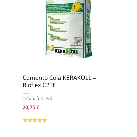
Cemento Cola KERAKOLL –
Bioflex C2TE
17,15 € (sin IVA)
20,75
€
Valorado con
5.00
de 5