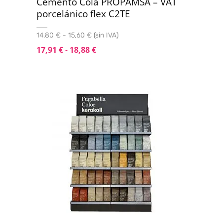
Cemento Cola PROPAMSA – VAT
porcelánico flex C2TE
14,80 € - 15,60 € (sin IVA)
17,91
€
-
18,88
€