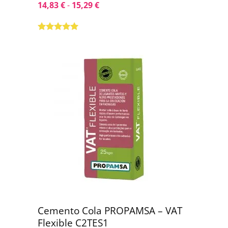
14,83
€
-
15,29
€
Valorado con
5.00
de 5
Cemento Cola PROPAMSA – VAT
Flexible C2TES1