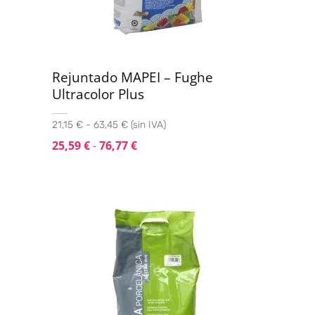
Rejuntado MAPEI – Fughe
Ultracolor Plus
21,15 € - 63,45 € (sin IVA)
25,59
€
-
76,77
€