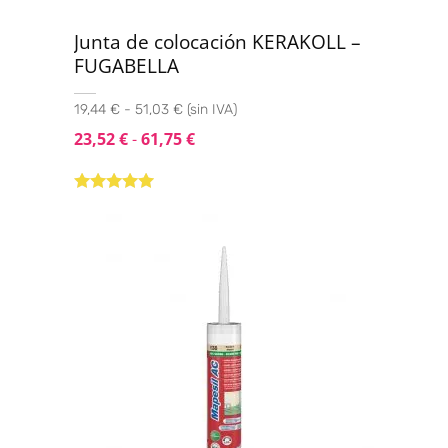
Junta de colocación KERAKOLL –
FUGABELLA
19,44 € - 51,03 € (sin IVA)
23,52
€
-
61,75
€
Valorado con
5.00
de 5