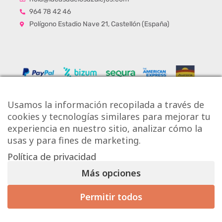
964 78 42 46
Polígono Estadio Nave 21, Castellón (España)
Usamos la información recopilada a través de
cookies y tecnologías similares para mejorar tu
experiencia en nuestro sitio, analizar cómo la
usas y para fines de marketing.
Política de privacidad
Copyright © Onlytiles S.L.
Más opciones
La Casa de los Azulejos ®
Permitir todos
Mis preferencias de consentimiento
Diseño Web
Aviso Legal