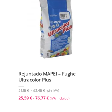
Rejuntado MAPEI – Fughe
Ultracolor Plus
21,15 € - 63,45 € (sin IVA)
25,59
€
-
76,77
€
(IVA Incluido)