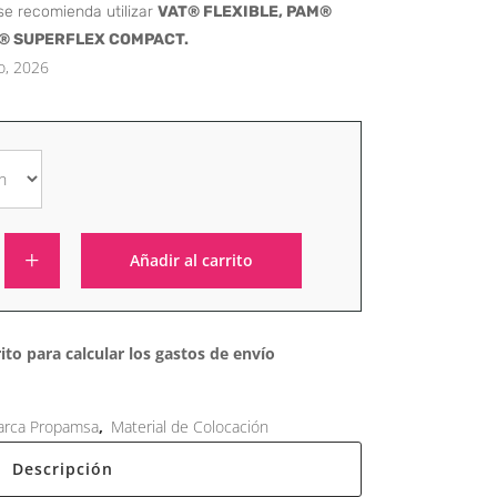
se recomienda utilizar
VAT® FLEXIBLE, PAM®
M® SUPERFLEX COMPACT.
o, 2026
Añadir al carrito
Alternative:
ito para calcular los gastos de envío
rca Propamsa
,
Material de Colocación
Descripción