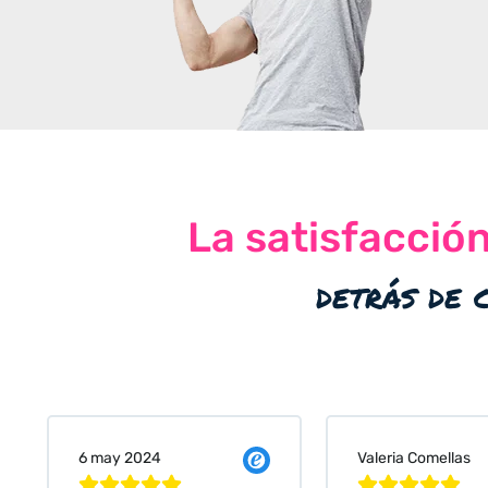
La satisfacció
detrás de 
Valeria Comellas
25 abr 2024









