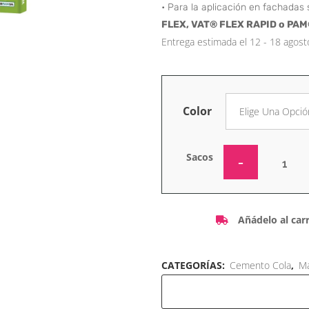
• Para la aplicación en fachadas 
FLEX, VAT® FLEX RAPID o PA
Entrega estimada el 12 - 18 agost
Color
Sacos
Añádelo al carr
CATEGORÍAS:
Cemento Cola
,
Ma