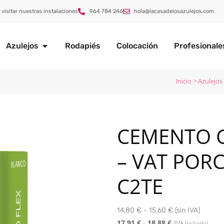
 visitar nuestras instalaciones
964 784 246
hola@lacasadelosazulejos.com
Azulejos
Rodapiés
Colocación
Profesionale
Inicio
>
Azulejos
CEMENTO 
– VAT POR
C2TE
14,80 € - 15,60 € (sin IVA)
17,91
€
-
18,88
€
(IVA Incluido)