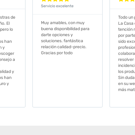
Todo un placer comprar en
Excelent
 muy
La Casa de los Azulejos. La
muy com
ad para
tención recibida, sobretodo
sus clien
por parte de Stephanie, ha
recomie
tica
sido excepcional. Serios,
ecio.
profesionales,
colaboradores para
resolver cualquier
incidencia y la calidad de
los productos muy buena.
Sin duda volveré a comprar
en su web cuando necesite
más material .