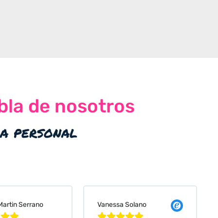
bla de nosotros
ia personal
 Solano
Judit Bonet Pardell







