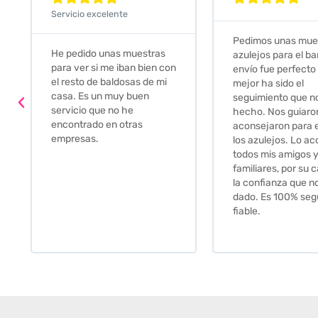
Servicio excelente
Pedimos unas muestras de
Muy amables, con
azulejos para el baño. El
buena disponibilid
envío fue perfecto pero lo
darte opciones y
mejor ha sido el
soluciones. fantás
seguimiento que nos han
relación calidad-pr
hecho. Nos guiaron y
Gracias por todo
aconsejaron para escoger
los azulejos. Lo aconsejo a
todos mis amigos y
familiares, por su calidad y
la confianza que nos han
dado. Es 100% seguro y
fiable.