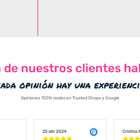
n de nuestros clientes ha
cada opinión hay una experienc
Opiniones 100% reales en Trusted Shops y Google
Cristina Martin Serrano
Vanessa






