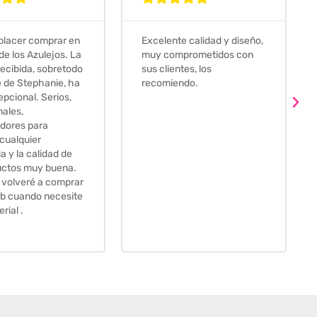
e calidad y diseño,
Que decir, si teneis que
prometidos con
comprar alguna baldosa
tes, los
este és el sitio indicado! Yo
ndo.
pedi una muestra y me
llego muy rapidoy super
bien envasada. Luego
procedí a pedirlas todas y
me lo pusieron muy facil.
Hasta el transportista me
llamo varias veces para
tenerlo todo listo en el
momento de la entrega.
Los recomiendo sin lugar a
duda.