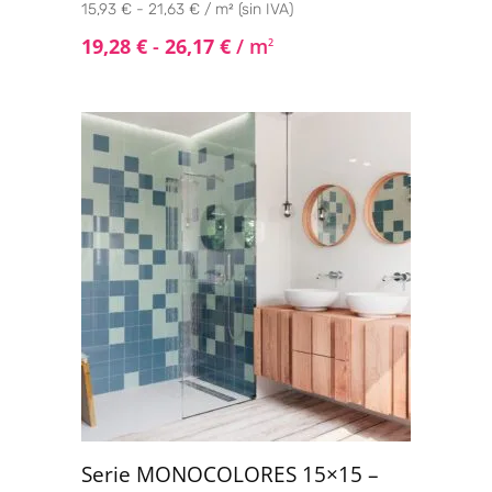
15,93 € - 21,63 € / m² (sin IVA)
19,28
€
-
26,17
€
/ m
2
Serie MONOCOLORES 15×15 –