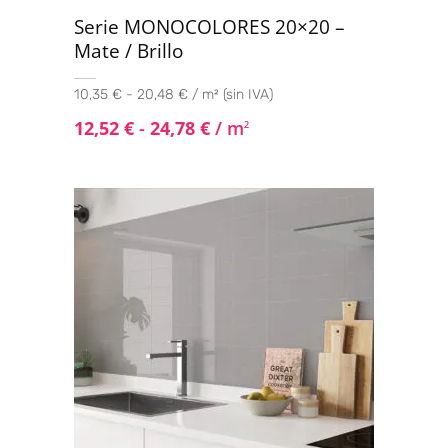
Serie MONOCOLORES 20×20 –
Mate / Brillo
10,35 € - 20,48 € / m² (sin IVA)
12,52
€
-
24,78
€
/ m
2