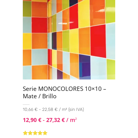
Serie MONOCOLORES 10×10 –
Mate / Brillo
10,66 € - 22,58 € / m² (sin IVA)
12,90
€
-
27,32
€
/ m
2