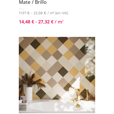
Mate / Brillo
11,97 € - 22,58 € / m² (sin IVA)
14,48
€
-
27,32
€
/ m
2