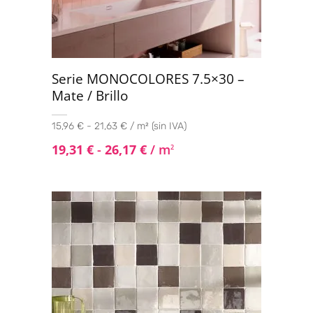
Serie MONOCOLORES 7.5×30 –
Mate / Brillo
15,96 € - 21,63 € / m² (sin IVA)
19,31
€
-
26,17
€
/ m
2