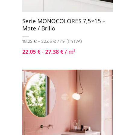
Serie MONOCOLORES 7,5×15 –
Mate / Brillo
18,22 € - 22,63 € / m² (sin IVA)
22,05
€
-
27,38
€
/ m
2