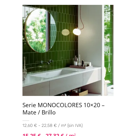
Valorado con
5.00
de 5
Serie MONOCOLORES 10×20 –
Mate / Brillo
12,60 € - 22,58 € / m² (sin IVA)
15,25
€
-
27,32
€
/ m
2