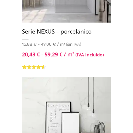
Serie NEXUS – porcelánico
16,88 € - 49,00 € / m² (sin IVA)
20,43
€
-
59,29
€
/ m
2
(IVA Incluido)
Valorado
con
4.50
de
5