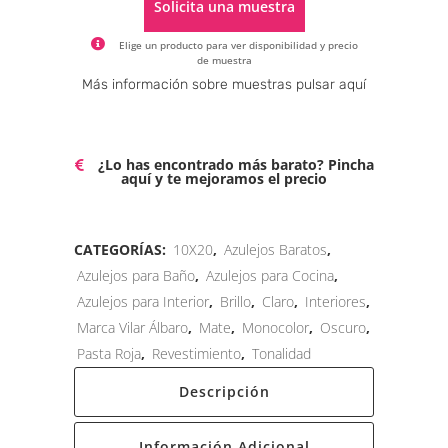
Solicita una muestra
Elige un producto para ver disponibilidad y precio
de muestra
Alternative:
Más información sobre muestras pulsar aquí
¿Lo has encontrado más barato? Pincha
aquí y te mejoramos el precio
CATEGORÍAS:
10X20
,
Azulejos Baratos
,
Azulejos para Baño
,
Azulejos para Cocina
,
Azulejos para Interior
,
Brillo
,
Claro
,
Interiores
,
Marca Vilar Álbaro
,
Mate
,
Monocolor
,
Oscuro
,
Pasta Roja
,
Revestimiento
,
Tonalidad
Descripción
Información Adicional