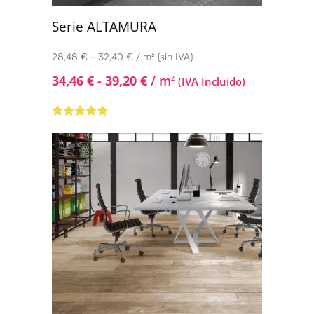
Serie ALTAMURA
28,48 € - 32,40 € / m² (sin IVA)
34,46
€
-
39,20
€
/ m
2
(IVA Incluido)
Valorado con
5.00
de 5