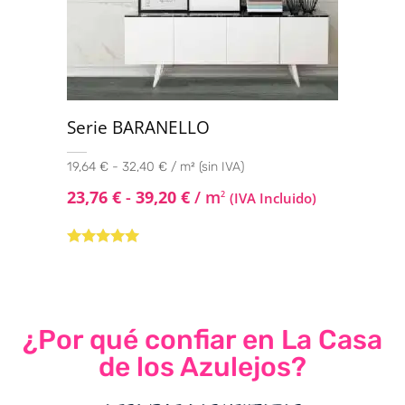
Serie BARANELLO
19,64 € - 32,40 € / m² (sin IVA)
23,76
€
-
39,20
€
/ m
2
(IVA Incluido)
Valorado con
5.00
de 5
¿Por qué confiar en La Casa
de los Azulejos?