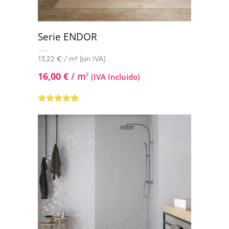
Serie ENDOR
13,22 € / m² (sin IVA)
16,00
€
/ m
2
(IVA Incluido)
Valorado con
5.00
de 5