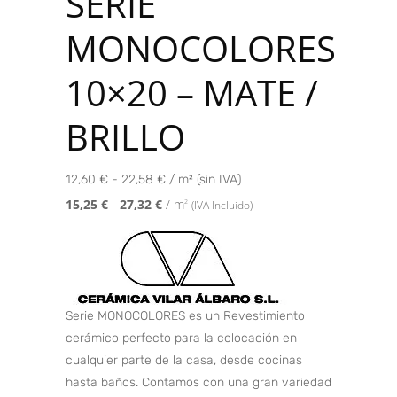
SERIE
MONOCOLORES
10×20 – MATE /
BRILLO
12,60 € - 22,58 € / m² (sin IVA)
15,25
€
-
27,32
€
/ m
2
(IVA Incluido)
Serie MONOCOLORES es un Revestimiento
cerámico perfecto para la colocación en
cualquier parte de la casa, desde cocinas
hasta baños. Contamos con una gran variedad