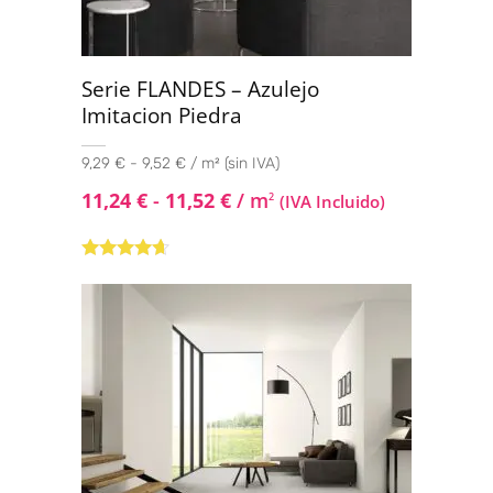
Serie FLANDES – Azulejo
Imitacion Piedra
9,29 € - 9,52 € / m² (sin IVA)
11,24
€
-
11,52
€
/ m
2
(IVA Incluido)
Valorado
con
4.50
de
5