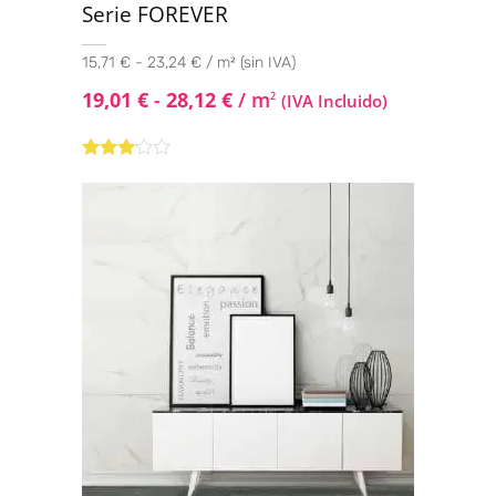
Serie FOREVER
15,71 € - 23,24 € / m² (sin IVA)
19,01
€
-
28,12
€
/ m
2
(IVA Incluido)
Valorado
con
3.00
de
5