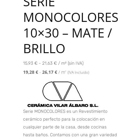
SERIE
MONOCOLORES
10×30 – MATE /
BRILLO
15,93 € - 21,63 € / m² (sin IVA)
19,28
€
-
26,17
€
/ m
2
(IVA Incluido)
Serie MONOCOLORES es un Revestimiento
cerámico perfecto para la colocación en
cualquier parte de la casa, desde cocinas
hasta baños. Contamos con una gran variedad