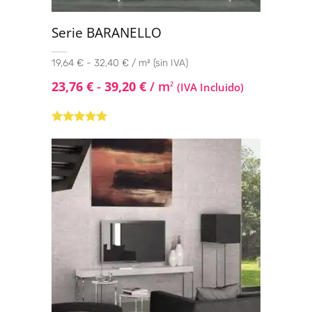
Serie BARANELLO
19,64 € - 32,40 € / m² (sin IVA)
23,76
€
-
39,20
€
/ m
2
(IVA Incluido)
Valorado con
5.00
de 5