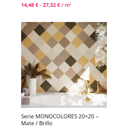
14,48
€
-
27,32
€
/ m
2
Serie MONOCOLORES 20×20 –
Mate / Brillo