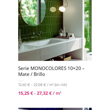
Serie MONOCOLORES 10×20 –
Mate / Brillo
12,60 € - 22,58 € / m² (sin IVA)
15,25
€
-
27,32
€
/ m
2