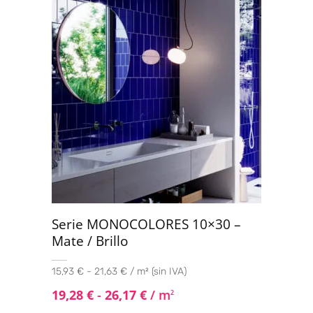
Serie MONOCOLORES 10×30 –
Mate / Brillo
15,93 € - 21,63 € / m² (sin IVA)
19,28
€
-
26,17
€
/ m
2