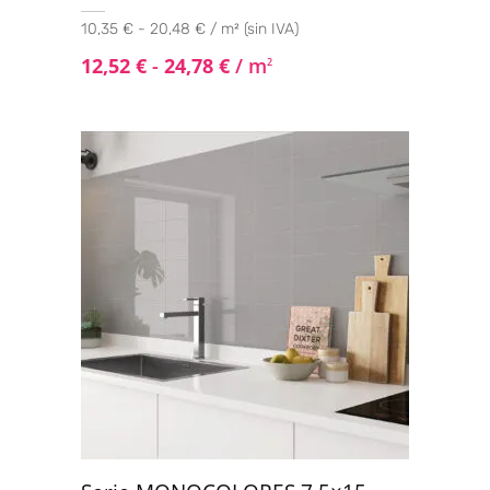
10,35 € - 20,48 € / m² (sin IVA)
12,52
€
-
24,78
€
/ m
2