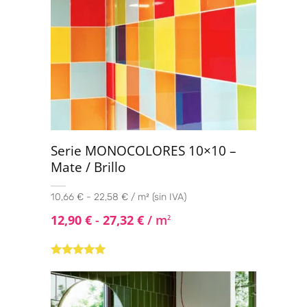
Serie MONOCOLORES 10×10 –
Mate / Brillo
10,66 € - 22,58 € / m² (sin IVA)
12,90
€
-
27,32
€
/ m
2
Valorado con
5.00
de 5