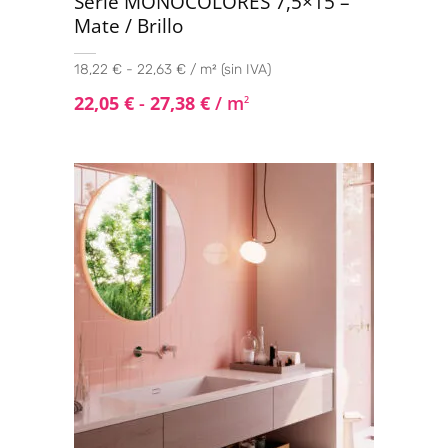
Serie MONOCOLORES 7,5×15 –
Mate / Brillo
18,22 € - 22,63 € / m² (sin IVA)
22,05
€
-
27,38
€
/ m
2