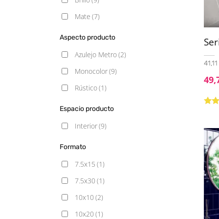
Mate
(7)
Aspecto producto
Ser
Azulejo Metro
(2)
41,11
Monocolor
(9)
49,
Rústico
(1)
Espacio producto
Valo
5.00
Interior
(9)
Formato
7.5x15
(1)
7.5x30
(1)
10x10
(2)
10x20
(1)