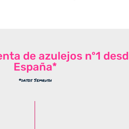
venta de azulejos nº1 des
España*
*datos Semrush