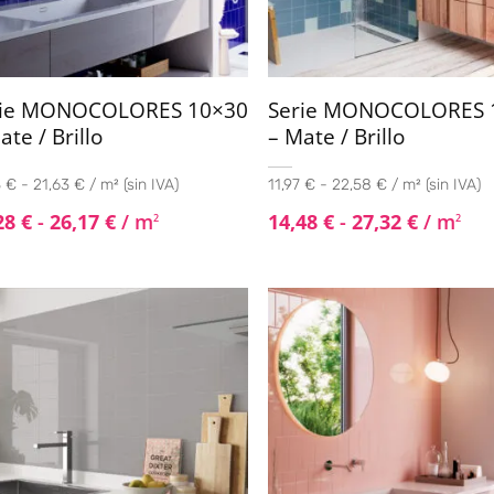
rie MONOCOLORES 10×30
Serie MONOCOLORES 
ate / Brillo
– Mate / Brillo
 € - 21,63 € / m² (sin IVA)
11,97 € - 22,58 € / m² (sin IVA)
28
€
-
26,17
€
/ m
14,48
€
-
27,32
€
/ m
2
2