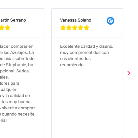
 Solano
Judit Bonet Pardell








e calidad y diseño,
Que decir, si teneis que
prometidos con
comprar alguna baldosa
tes, los
este és el sitio indicado! Yo
ndo.
pedi una muestra y me
llego muy rapidoy super
bien envasada. Luego
procedí a pedirlas todas y
me lo pusieron muy facil.
Hasta el transportista me
llamo varias veces para
tenerlo todo listo en el
momento de la entrega.
Los recomiendo sin lugar a
duda.