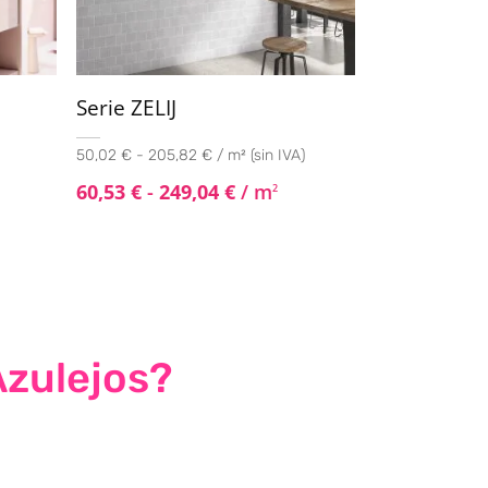
Serie ZELIJ
50,02 € - 205,82 € / m² (sin IVA)
60,53
€
-
249,04
€
/ m
2
Azulejos?