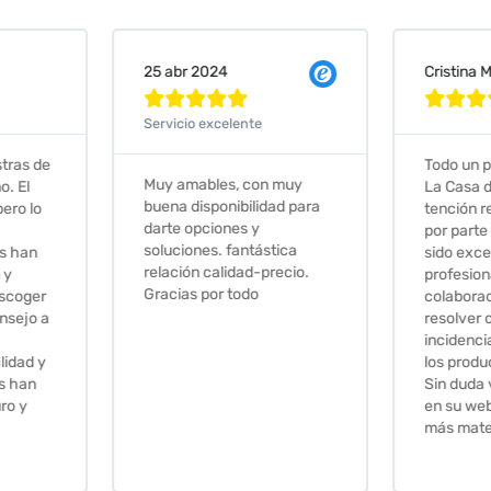
Cristina Martin Serrano
Vanessa







Todo un placer comprar en
Excelent
 muy
La Casa de los Azulejos. La
muy com
ad para
tención recibida, sobretodo
sus clien
por parte de Stephanie, ha
recomie
tica
sido excepcional. Serios,
ecio.
profesionales,
colaboradores para
resolver cualquier
incidencia y la calidad de
los productos muy buena.
Sin duda volveré a comprar
en su web cuando necesite
más material .