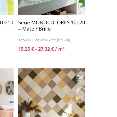
10×10
Serie MONOCOLORES 10×20
– Mate / Brillo
12,60 € - 22,58 € / m² (sin IVA)
15,25
€
-
27,32
€
/ m
2