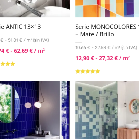
ie ANTIC 13×13
Serie MONOCOLORES 
– Mate / Brillo
 € - 51,81 € / m² (sin IVA)
10,66 € - 22,58 € / m² (sin IVA)
74
€
-
62,69
€
/ m
2
12,90
€
-
27,32
€
/ m
2
rado con
de 5
Valorado con
5.00
de 5