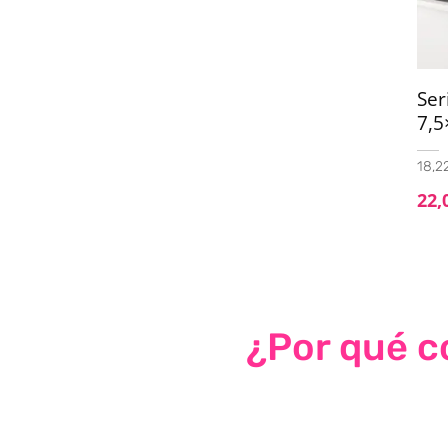
Se
7,5
18,22
22,
¿Por qué co