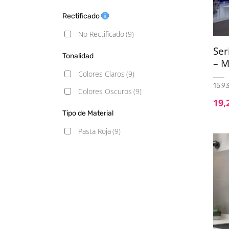
10x30
(1)
Rectificado
13x13
(1)
No Rectificado
(9)
15x15
(1)
Se
Tonalidad
– M
20X20
(1)
Colores Claros
(9)
15,93
Colores Oscuros
(9)
19,
Tipo de Material
Pasta Roja
(9)