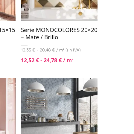
15×15
Serie MONOCOLORES 20×20
– Mate / Brillo
10,35 € - 20,48 € / m² (sin IVA)
12,52
€
-
24,78
€
/ m
2