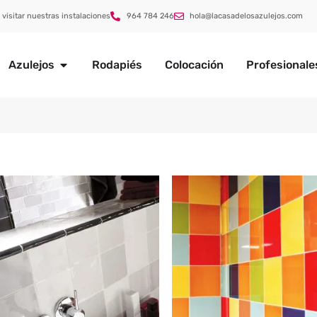
 visitar nuestras instalaciones
964 784 246
hola@lacasadelosazulejos.com
Azulejos
Rodapiés
Colocación
Profesionale