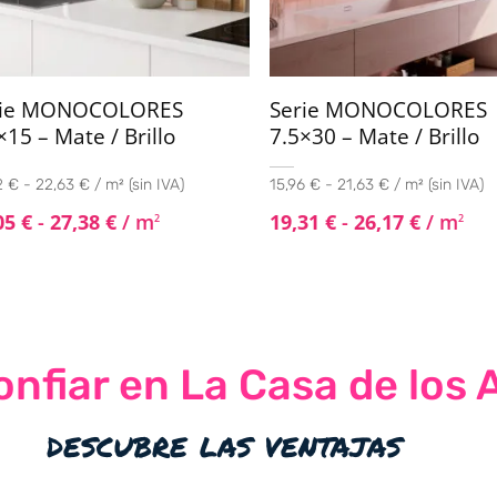
rie MONOCOLORES
Serie MONOCOLORES
×15 – Mate / Brillo
7.5×30 – Mate / Brillo
 € - 22,63 € / m² (sin IVA)
15,96 € - 21,63 € / m² (sin IVA)
05
€
-
27,38
€
/ m
19,31
€
-
26,17
€
/ m
2
2
nfiar en La Casa de los 
descubre las ventajas