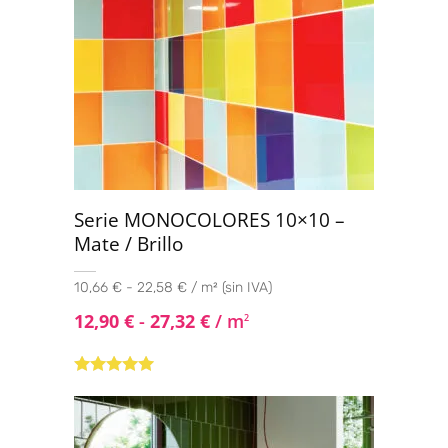
Serie MONOCOLORES 10×10 –
Mate / Brillo
10,66 € - 22,58 € / m² (sin IVA)
12,90
€
-
27,32
€
/ m
2
Valorado con
5.00
de 5