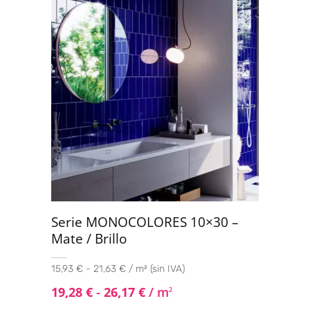
Serie MONOCOLORES 10×30 –
Mate / Brillo
15,93 € - 21,63 € / m² (sin IVA)
19,28
€
-
26,17
€
/ m
2