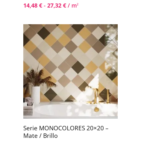
14,48
€
-
27,32
€
/ m
2
Serie MONOCOLORES 20×20 –
Mate / Brillo