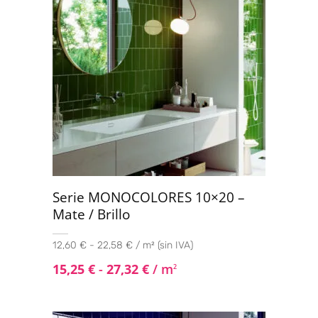
Serie MONOCOLORES 10×20 –
Mate / Brillo
12,60 € - 22,58 € / m² (sin IVA)
15,25
€
-
27,32
€
/ m
2