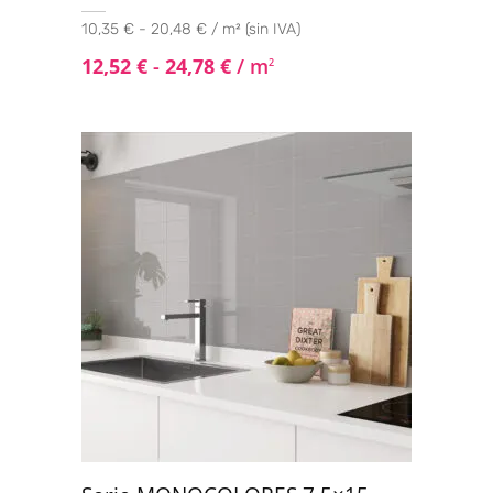
10,35 € - 20,48 € / m² (sin IVA)
12,52
€
-
24,78
€
/ m
2