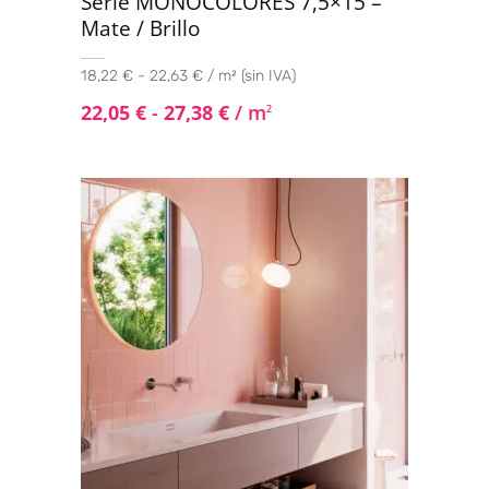
Serie MONOCOLORES 7,5×15 –
Mate / Brillo
18,22 € - 22,63 € / m² (sin IVA)
22,05
€
-
27,38
€
/ m
2