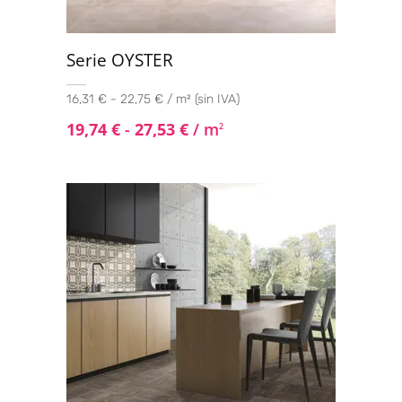
Serie OYSTER
16,31 € - 22,75 € / m² (sin IVA)
19,74
€
-
27,53
€
/ m
2