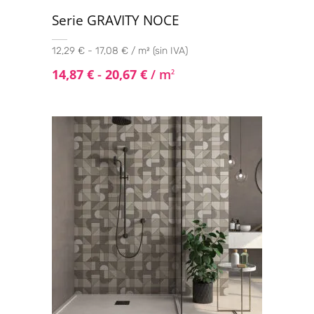
Serie GRAVITY NOCE
12,29 € - 17,08 € / m² (sin IVA)
14,87
€
-
20,67
€
/ m
2