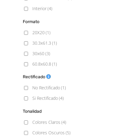
Interior
(4)
Formato
20X20
(1)
30.3x61.3
(1)
30x60
(3)
60.8x60.8
(1)
60x60
(3)
Rectificado
60x120
(4)
No Rectificado
(1)
75x75
(2)
Si Rectificado
(4)
90x90
(3)
Tonalidad
100x100
(1)
Colores Claros
(4)
120x120
(1)
Colores Oscuros
(5)