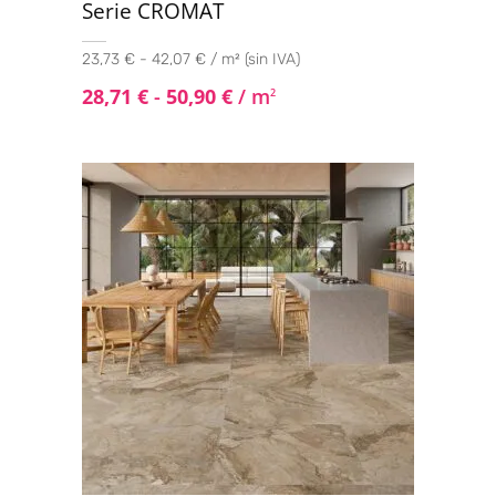
Serie CROMAT
23,73 € - 42,07 € / m² (sin IVA)
28,71
€
-
50,90
€
/ m
2