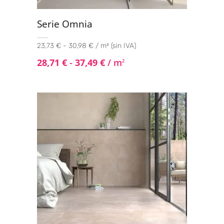
Serie Omnia
23,73 € - 30,98 € / m² (sin IVA)
28,71
€
-
37,49
€
/ m
2