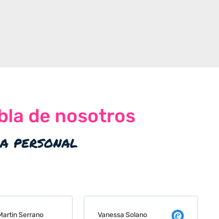
bla de nosotros
ia personal
 Solano
Judit Bonet Pardell