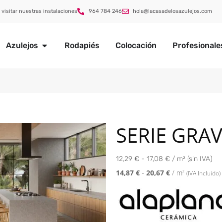
 visitar nuestras instalaciones
964 784 246
hola@lacasadelosazulejos.com
Azulejos
Rodapiés
Colocación
Profesionale
SERIE GRA
12,29 € - 17,08 € / m² (sin IVA)
14,87
€
-
20,67
€
/ m
2
(IVA Incluido)