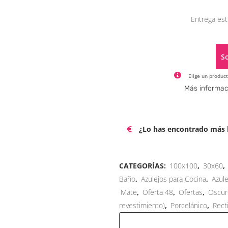
Entrega est
So
Elige un product
Más informac
¿Lo has encontrado más b
CATEGORÍAS:
100x100
,
30x60
,
Baño
,
Azulejos para Cocina
,
Azule
Mate
,
Oferta 48
,
Ofertas
,
Oscur
revestimiento)
,
Porcelánico
,
Rect