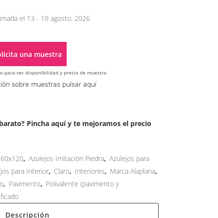
imada el 13 - 19 agosto, 2026
licita una muestra
o para ver disponibilidad y precio de muestra
Alternative:
ión sobre muestras pulsar aquí
arato? Pincha aquí y te mejoramos el precio
60x120
,
Azulejos Imitación Piedra
,
Azulejos para
jos para Interior
,
Claro
,
Interiores
,
Marca Alaplana
,
o
,
Pavimento
,
Polivalente (pavimento y
ificado
Descripción