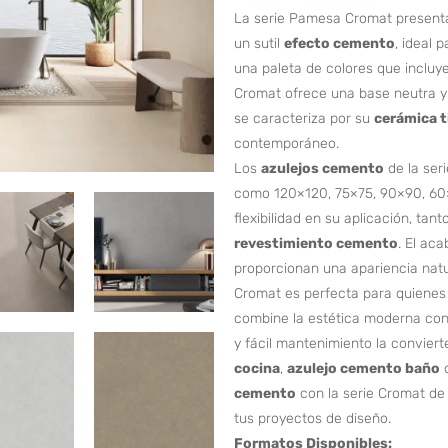
La serie Pamesa Cromat presenta
un sutil
efecto cemento
, ideal 
una paleta de colores que incluye
Cromat ofrece una base neutra y e
se caracteriza por su
cerámica 
contemporáneo.
Los
azulejos cemento
de la ser
como 120×120, 75×75, 90×90, 60×
flexibilidad en su aplicación, ta
revestimiento cemento
. El aca
proporcionan una apariencia natur
Cromat es perfecta para quiene
combine la estética moderna con l
y fácil mantenimiento la convier
cocina
,
azulejo cemento baño
cemento
con la serie Cromat de
tus proyectos de diseño.
Formatos Disponibles: