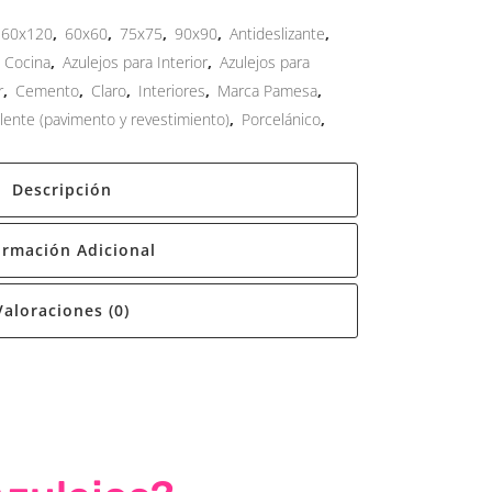
60x120
,
60x60
,
75x75
,
90x90
,
Antideslizante
,
a Cocina
,
Azulejos para Interior
,
Azulejos para
r
,
Cemento
,
Claro
,
Interiores
,
Marca Pamesa
,
alente (pavimento y revestimiento)
,
Porcelánico
,
Descripción
ormación Adicional
Valoraciones (0)