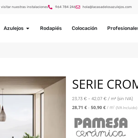
 visitar nuestras instalaciones
964 784 246
hola@lacasadelosazulejos.com
Azulejos
Rodapiés
Colocación
Profesionale
SERIE CRO
23,73 € - 42,07 € / m² (sin IVA)
28,71
€
-
50,90
€
/ m
2
(IVA Incluido)