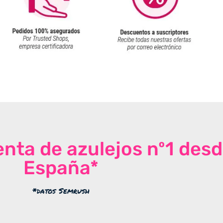
venta de azulejos nº1 des
España*
*datos Semrush