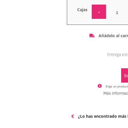
Cajas
Añádelo al carr
Entrega est
So
Elige un product
Más informac
¿Lo has encontrado más b