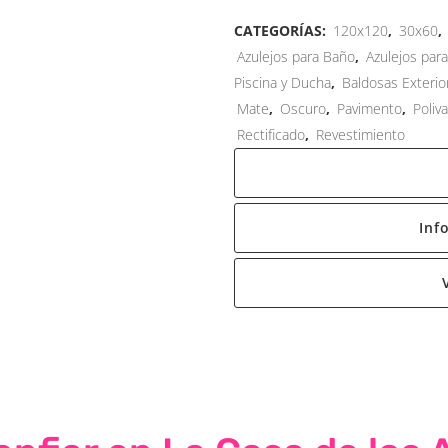
CATEGORÍAS:
120x120
,
30x60
,
Azulejos para Baño
,
Azulejos par
Piscina y Ducha
,
Baldosas Exterio
Mate
,
Oscuro
,
Pavimento
,
Poliv
Rectificado
,
Revestimiento
Inf