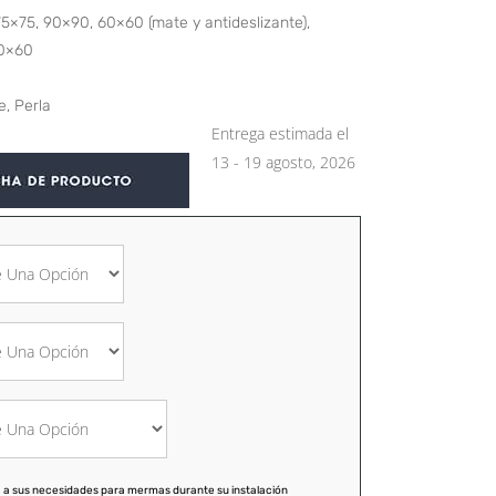
75×75, 90×90, 60×60 (mate y antideslizante),
30×60
e, Perla
Entrega estimada el
13 - 19 agosto, 2026
 a sus necesidades para mermas durante su instalación