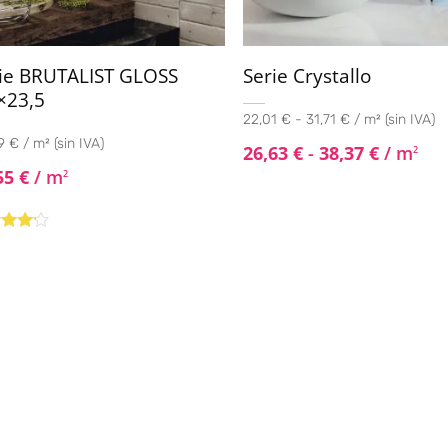
ie BRUTALIST GLOSS
Serie Crystallo
×23,5
22,01 € - 31,71 € / m² (sin IVA)
 € / m² (sin IVA)
26,63
€
-
38,37
€
/ m
2
55
€
/ m
2
rado
4.00