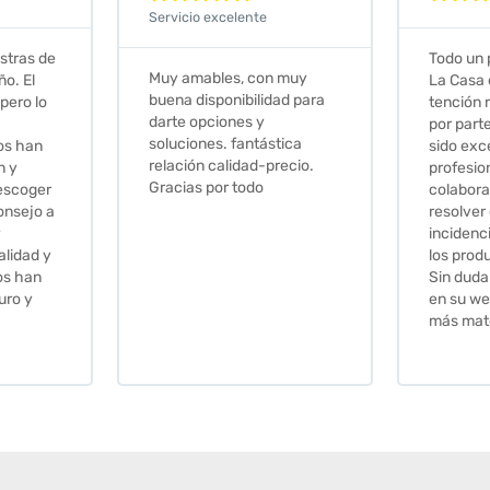
Todo un placer comprar en
Excelent
 muy
La Casa de los Azulejos. La
muy com
ad para
tención recibida, sobretodo
sus clien
por parte de Stephanie, ha
recomie
tica
sido excepcional. Serios,
ecio.
profesionales,
colaboradores para
resolver cualquier
incidencia y la calidad de
los productos muy buena.
Sin duda volveré a comprar
en su web cuando necesite
más material .