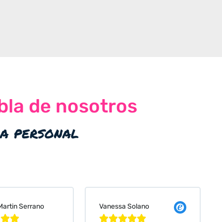
bla de nosotros
ia personal
 Solano
Judit Bonet Pardell







