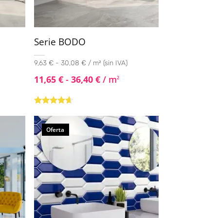
Serie BODO
9,63 € - 30,08 € / m² (sin IVA)
11,65
€
-
36,40
€
/ m
2
Valorado
con
4.50
de
5
Oferta