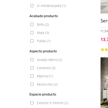
Si Antideslizante
(1)
Acabado producto
Se
Brillo
(2)
11,34
Mate
(3)
13,
Pulido
(1)
Aspecto producto
Valo
5.00
Azulejo Metro
(2)
Cemento
(3)
Mármol
(1)
Monocolor
(2)
Piedra
(1)
Espacio producto
Exterior e Interior
(2)