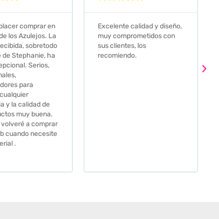
e calidad y diseño,
Que decir, si teneis que
prometidos con
comprar alguna baldosa
tes, los
este és el sitio indicado! Yo
ndo.
pedi una muestra y me
llego muy rapidoy super
bien envasada. Luego
procedí a pedirlas todas y
me lo pusieron muy facil.
Hasta el transportista me
llamo varias veces para
tenerlo todo listo en el
momento de la entrega.
Los recomiendo sin lugar a
duda.