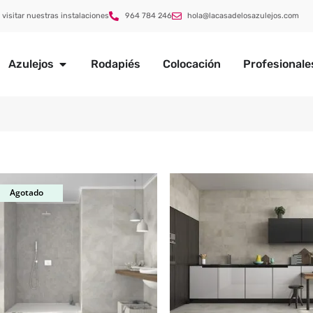
 visitar nuestras instalaciones
964 784 246
hola@lacasadelosazulejos.com
Azulejos
Rodapiés
Colocación
Profesionale
Agotado