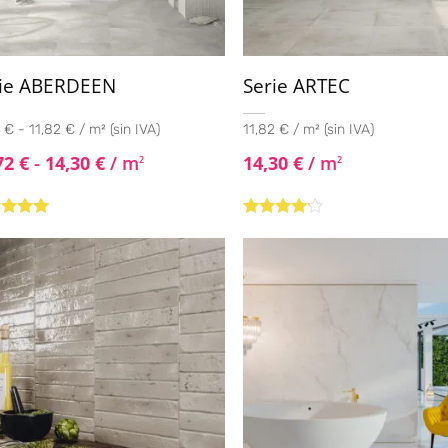
rie ABERDEEN
Serie ARTEC
 € - 11,82 € / m² (sin IVA)
11,82 € / m² (sin IVA)
72
€
-
14,30
€
/ m
14,30
€
/ m
2
2
rado con
Valorado
de 5
con
4.00
de 5