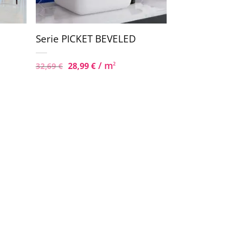
Serie PICKET BEVELED
/ m
28,99
€
2
32,69
€