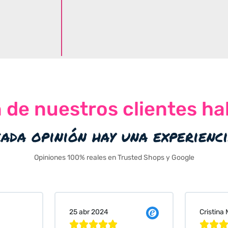
n de nuestros clientes ha
cada opinión hay una experienc
Opiniones 100% reales en Trusted Shops y Google
Cristina Martin Serrano
Vanessa






