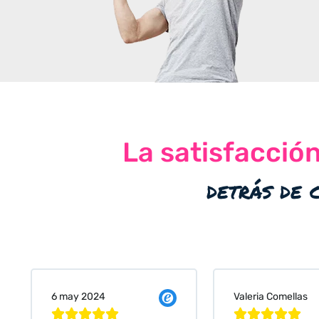
La satisfacció
detrás de 
Valeria Comellas
25 abr 2024









