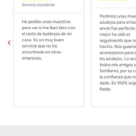
Servicio excelente
Pedimos unas muestras de
Muy amables, con
azulejos para el baño. El
buena disponibilid
envío fue perfecto pero lo
darte opciones y
mejor ha sido el
soluciones. fantás
seguimiento que nos han
relación calidad-pr
hecho. Nos guiaron y
Gracias por todo
aconsejaron para escoger
los azulejos. Lo aconsejo a
todos mis amigos y
familiares, por su calidad y
la confianza que nos han
dado. Es 100% seguro y
fiable.