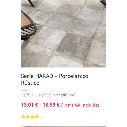
Serie HARAD – Porcelánico
Rústico
10,75 € - 11,23 € / m² (sin IVA)
13,01
€
-
13,59
€
/ m
2
(IVA Incluido)
Valorado