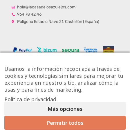
hola@lacasadelosazulejos.com
964 78 42 46
Polígono Estadio Nave 21, Castellón (España)
Usamos la información recopilada a través de
cookies y tecnologías similares para mejorar tu
experiencia en nuestro sitio, analizar cómo la
usas y para fines de marketing.
Política de privacidad
Copyright © Onlytiles S.L.
Más opciones
La Casa de los Azulejos ®
Permitir todos
Mis preferencias de consentimiento
Diseño Web