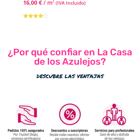
16,00
€
/ m
2
(IVA Incluido)
Valorado
con
4.00
de 5
¿Por qué confiar en La Casa
de los Azulejos?
descubre las ventajas