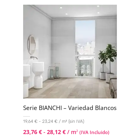
Serie BIANCHI – Variedad Blancos
19,64 € - 23,24 € / m² (sin IVA)
23,76
€
-
28,12
€
/ m
2
(IVA Incluido)