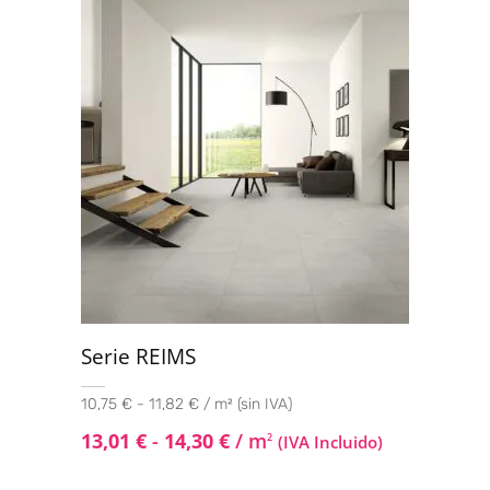
con
4.00
de 5
Serie REIMS
10,75 € - 11,82 € / m² (sin IVA)
13,01
€
-
14,30
€
/ m
2
(IVA Incluido)