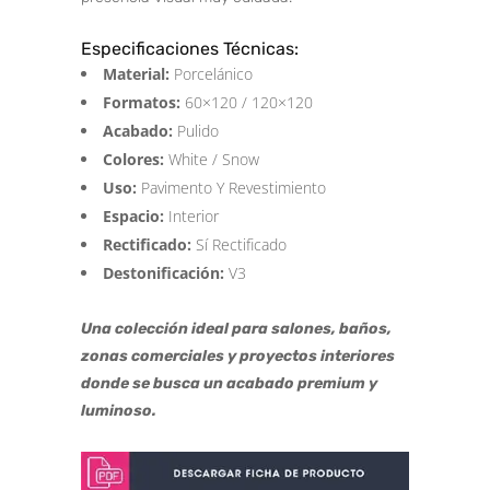
Especificaciones Técnicas:
Material:
Porcelánico
Formatos:
60×120 / 120×120
Acabado:
Pulido
Colores:
White / Snow
Uso:
Pavimento Y Revestimiento
Espacio:
Interior
Rectificado:
Sí Rectificado
Destonificación:
V3
Una colección ideal para salones, baños,
zonas comerciales y proyectos interiores
donde se busca un acabado premium y
luminoso.