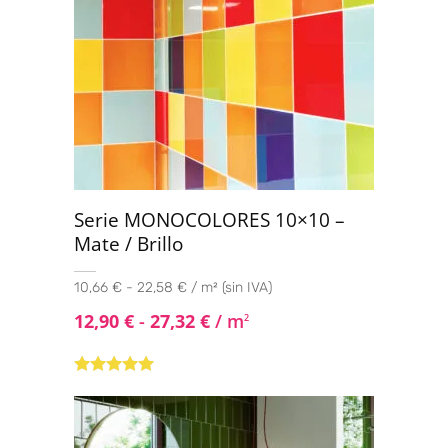
Serie MONOCOLORES 10×10 –
Mate / Brillo
10,66 € - 22,58 € / m² (sin IVA)
12,90
€
-
27,32
€
/ m
2
Valorado con
5.00
de 5