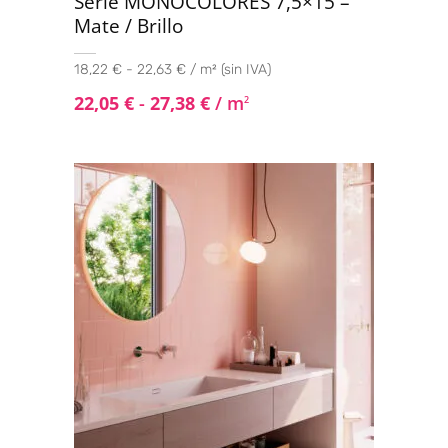
Serie MONOCOLORES 7,5×15 –
Mate / Brillo
18,22 € - 22,63 € / m² (sin IVA)
22,05
€
-
27,38
€
/ m
2