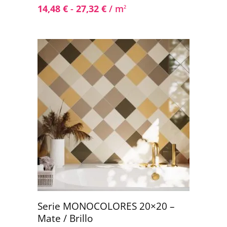
14,48
€
-
27,32
€
/ m
2
Serie MONOCOLORES 20×20 –
Mate / Brillo