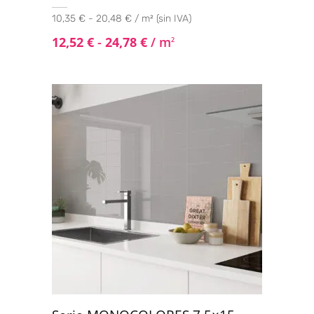
10,35 € - 20,48 € / m² (sin IVA)
12,52
€
-
24,78
€
/ m
2