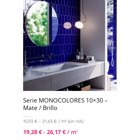
Serie MONOCOLORES 10×30 –
Mate / Brillo
15,93 € - 21,63 € / m² (sin IVA)
19,28
€
-
26,17
€
/ m
2