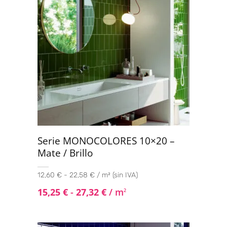
Serie MONOCOLORES 10×20 –
Mate / Brillo
12,60 € - 22,58 € / m² (sin IVA)
15,25
€
-
27,32
€
/ m
2