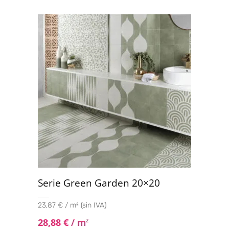
Serie Green Garden 20×20
23,87 € / m² (sin IVA)
28,88
€
/ m
2