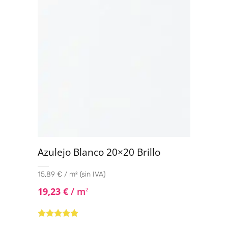
Azulejo Blanco 20×20 Brillo
15,89 € / m² (sin IVA)
19,23
€
/ m
2
Valorado con