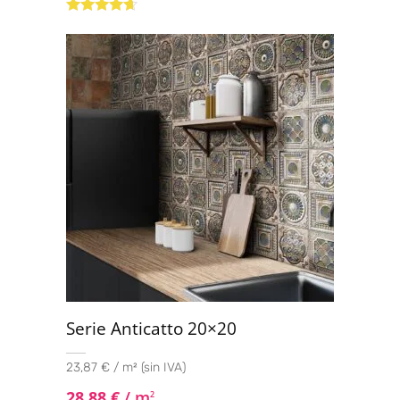
Valorado
con
4.50
de
5
Serie Anticatto 20×20
23,87 € / m² (sin IVA)
28,88
€
/ m
2