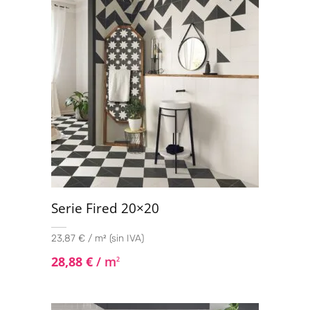
Serie Fired 20×20
23,87 € / m² (sin IVA)
28,88
€
/ m
2