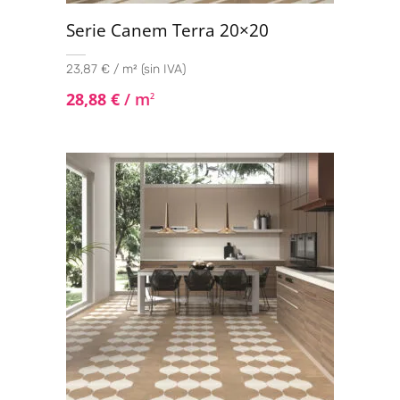
Serie Canem Terra 20×20
23,87 € / m² (sin IVA)
28,88
€
/ m
2