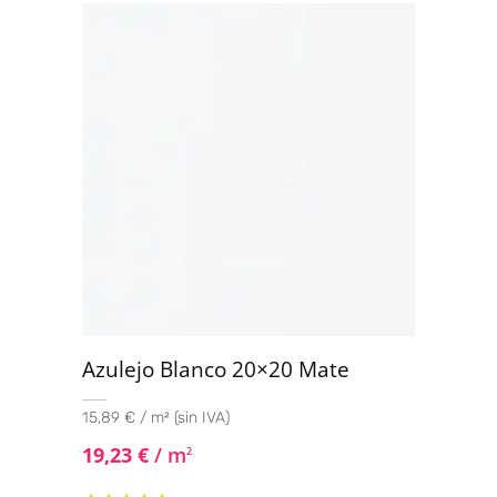
5.00
de 5
Azulejo Blanco 20×20 Mate
15,89 € / m² (sin IVA)
19,23
€
/ m
2