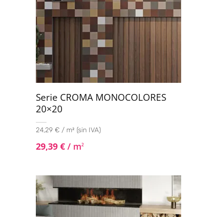
Serie CROMA MONOCOLORES
20×20
24,29 € / m² (sin IVA)
29,39
€
/ m
2