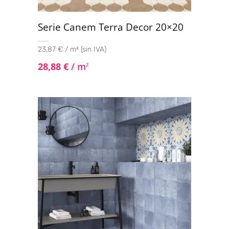
Serie Canem Terra Decor 20×20
23,87 € / m² (sin IVA)
28,88
€
/ m
2