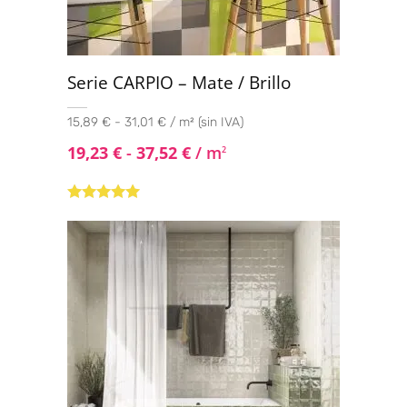
Serie CARPIO – Mate / Brillo
15,89 € - 31,01 € / m² (sin IVA)
19,23
€
-
37,52
€
/ m
2
Valorado
con
4.80
de
5