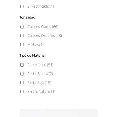
15x30
(1)
Si Rectificado
(1)
Monocolor
(11)
20X20
(71)
Piedra
(11)
Tonalidad
50x100
(1)
Rústico
(15)
Colores Claros
(66)
60x60
(1)
Terracota
(1)
Colores Oscuros
(48)
60x120
(1)
Vintage
(9)
Mixto
(21)
100x100
(1)
Tipo de Material
Porcelánico
(54)
Pasta Blanca
(2)
Pasta Roja
(15)
Piedra Natural
(1)