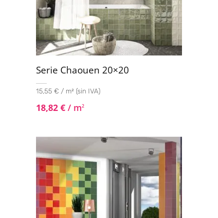
Serie Chaouen 20×20
15,55 € / m² (sin IVA)
18,82
€
/ m
2