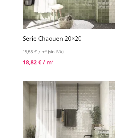
Serie Chaouen 20×20
15,55 € / m² (sin IVA)
18,82
€
/ m
2