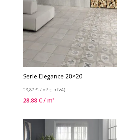
Serie Elegance 20×20
23,87 € / m² (sin IVA)
28,88
€
/ m
2