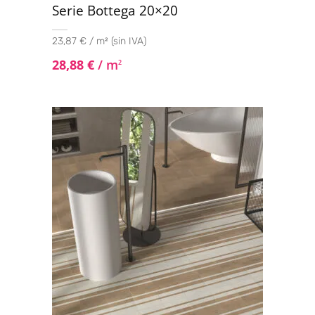
Serie Bottega 20×20
23,87 € / m² (sin IVA)
28,88
€
/ m
2