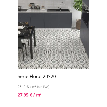
Serie Floral 20×20
23,10 € / m² (sin IVA)
27,95
€
/ m
2