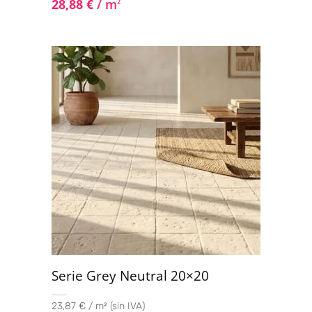
28,88
€
/ m
2
Serie Grey Neutral 20×20
23,87 € / m² (sin IVA)