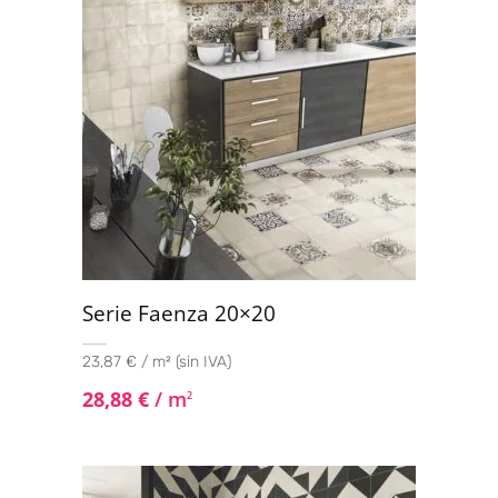
Serie Faenza 20×20
23,87 € / m² (sin IVA)
28,88
€
/ m
2