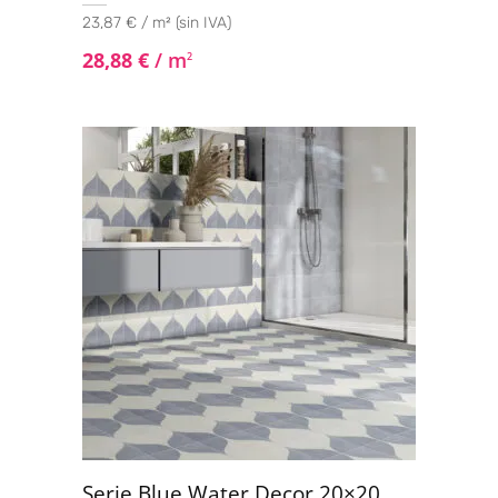
23,87 € / m² (sin IVA)
28,88
€
/ m
2
Serie Blue Water Decor 20×20