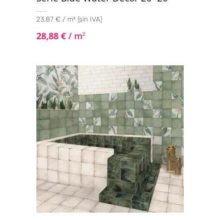
23,87 € / m² (sin IVA)
28,88
€
/ m
2