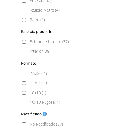
Artesanal
(2)
Azulejo Metro
(4)
Barro
(1)
Blancos
(3)
Espacio producto
Cemento
(6)
Exterior e Interior
(37)
Decorado
(19)
Interior
(38)
Geometrico
(7)
Formato
Hidráulico
(24)
7.5x20
(1)
Liso
(4)
7.5x30
(1)
Madera
(2)
10x10
(1)
Mármol
(1)
10x10 Rugosa
(1)
Mediterráneo
(1)
10x20
(1)
Rectificado
Metálico
(2)
10x20 Rugosa
(1)
No Rectificado
(37)
Moderno
(1)