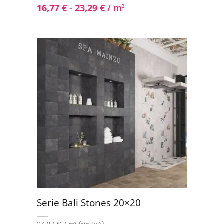
16,77
€
-
23,29
€
/ m
2
Serie Bali Stones 20×20