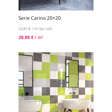
Serie Carino 20×20
23,87 € / m² (sin IVA)
28,88
€
/ m
2