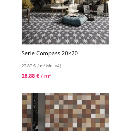
Serie Compass 20×20
23,87 € / m² (sin IVA)
28,88
€
/ m
2