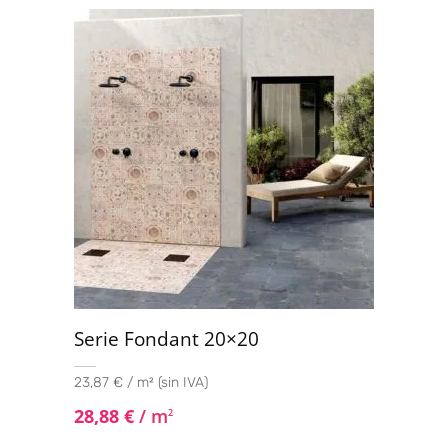
Serie Fondant 20×20
23,87 € / m² (sin IVA)
28,88
€
/ m
2