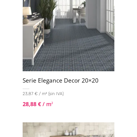
Serie Elegance Decor 20×20
23,87 € / m² (sin IVA)
28,88
€
/ m
2