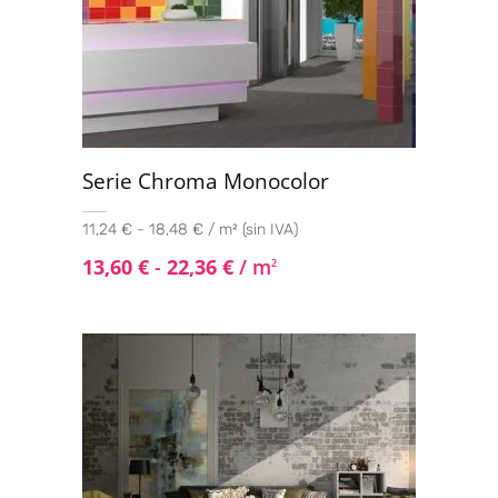
Serie Chroma Monocolor
11,24 € - 18,48 € / m² (sin IVA)
13,60
€
-
22,36
€
/ m
2