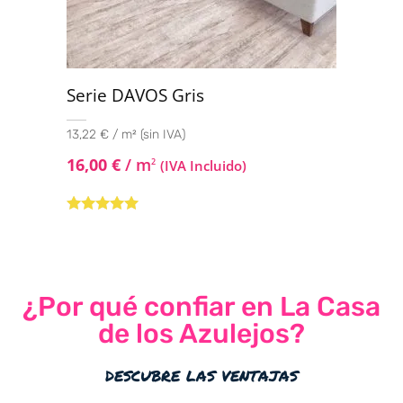
Serie DAVOS Gris
13,22 € / m² (sin IVA)
16,00
€
/ m
2
(IVA Incluido)
Valorado con
5.00
de 5
¿Por qué confiar en La Casa
de los Azulejos?
descubre las ventajas