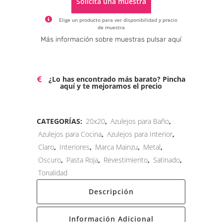
Solicita una muestra
Elige un producto para ver disponibilidad y precio
de muestra
Alternative:
Más información sobre muestras pulsar aquí
¿Lo has encontrado más barato? Pincha
aquí y te mejoramos el precio
CATEGORÍAS:
20x20
,
Azulejos para Baño
,
Azulejos para Cocina
,
Azulejos para Interior
,
Claro
,
Interiores
,
Marca Mainzu
,
Metal
,
Oscuro
,
Pasta Roja
,
Revestimiento
,
Satinado
,
Tonalidad
Descripción
Información Adicional