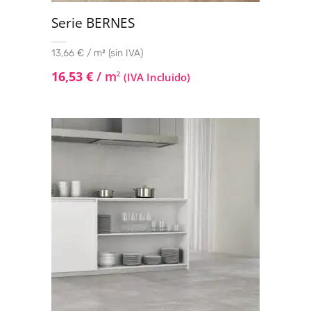
Serie BERNES
13,66 € / m² (sin IVA)
16,53
€
/ m
2
(IVA Incluido)