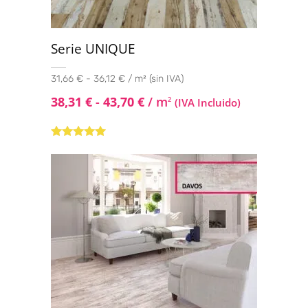
Serie UNIQUE
31,66 € - 36,12 € / m² (sin IVA)
38,31
€
-
43,70
€
/ m
2
(IVA Incluido)
Valorado con
5.00
de 5