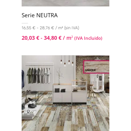
Serie NEUTRA
16,55 € - 28,76 € / m² (sin IVA)
20,03
€
-
34,80
€
/ m
2
(IVA Incluido)