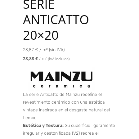
SERIE
ANTICATTO
20×20
23,87 € / m² (sin IVA)
28,88
€
/ m
2
(IVA Incluido)
La serie Anticatto de Mainzu redefine el
revestimiento cerámico con una estética
vintage inspirada en el desgaste natural del
tiempo
Estética y Textura:
Su superficie ligeramente
irregular y destonificada (V2) recrea el