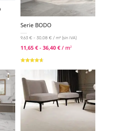
O
Serie BODO
9,63 € - 30,08 € / m² (sin IVA)
11,65
€
-
36,40
€
/ m
2
Valorado
con
4.50
de
5