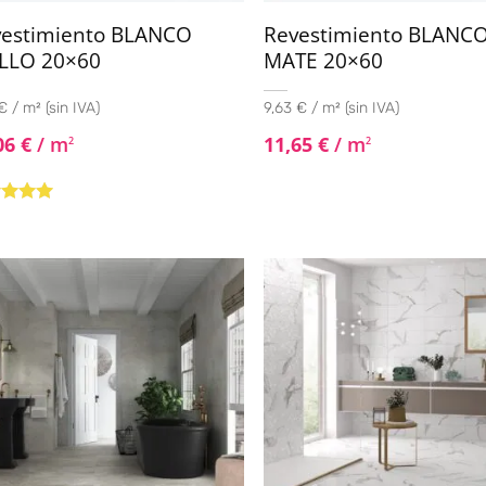
vestimiento BLANCO
Revestimiento BLANC
LLO 20×60
MATE 20×60
€ / m² (sin IVA)
9,63 € / m² (sin IVA)
06
€
/ m
11,65
€
/ m
2
2
rado con
de 5