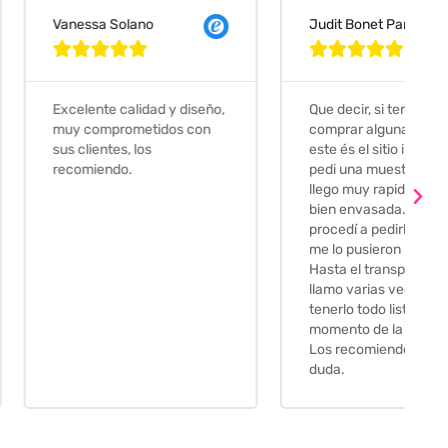
 Solano
Judit Bonet Pardell








e calidad y diseño,
Que decir, si teneis que
prometidos con
comprar alguna baldosa
tes, los
este és el sitio indicado! Yo
ndo.
pedi una muestra y me
llego muy rapidoy super
bien envasada. Luego
procedí a pedirlas todas y
me lo pusieron muy facil.
Hasta el transportista me
llamo varias veces para
tenerlo todo listo en el
momento de la entrega.
Los recomiendo sin lugar a
duda.