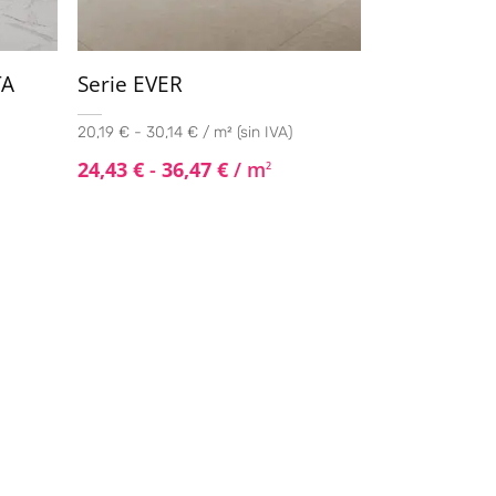
TA
Serie EVER
20,19 € - 30,14 € / m² (sin IVA)
24,43
€
-
36,47
€
/ m
2