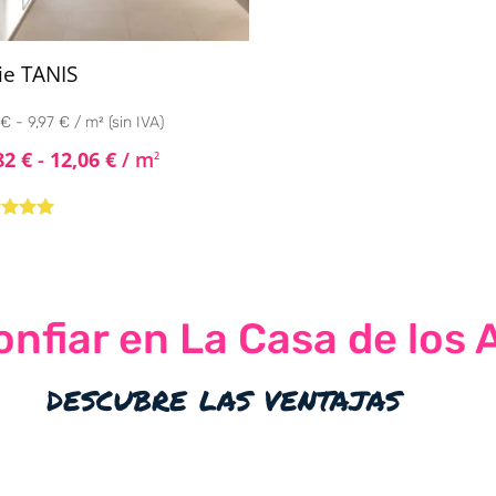
ie TANIS
€ - 9,97 € / m² (sin IVA)
82
€
-
12,06
€
/ m
2
rado
4.80
de
nfiar en La Casa de los 
descubre las ventajas