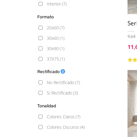
Interior
(7)
Formato
Se
20x60
(7)
9,64 
30x60
(1)
11,
30x90
(1)
37X75
(1)
Valo
45x45
(4)
Rectificado
5.00
60x60
(2)
No Rectificado
(7)
60x60 - 20mm
(1)
Si Rectificado
(3)
60x90 - 20mm
(1)
Tonalidad
60x120
(2)
Colores Claros
(7)
100x100
(1)
Colores Oscuros
(4)