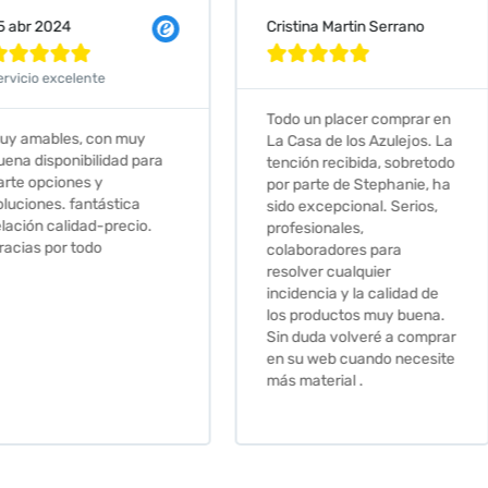
Cristina Martin Serrano
Vanessa







Todo un placer comprar en
Excelent
 muy
La Casa de los Azulejos. La
muy com
ad para
tención recibida, sobretodo
sus clien
por parte de Stephanie, ha
recomie
tica
sido excepcional. Serios,
ecio.
profesionales,
colaboradores para
resolver cualquier
incidencia y la calidad de
los productos muy buena.
Sin duda volveré a comprar
en su web cuando necesite
más material .