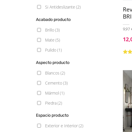
Si Antideslizante
(2)
Re
BRI
Acabado producto
9,97 
Brillo
(3)
12,
Mate
(5)
Pulido
(1)
Valo
Aspecto producto
5.00
Blancos
(2)
Cemento
(3)
Mármol
(1)
Piedra
(2)
Espacio producto
Exterior e Interior
(2)