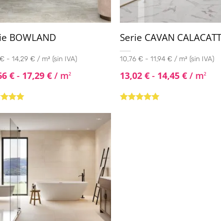
rie BOWLAND
Serie CAVAN CALACAT
€ - 14,29 € / m² (sin IVA)
10,76 € - 11,94 € / m² (sin IVA)
66
€
-
17,29
€
/ m
13,02
€
-
14,45
€
/ m
2
2
rado con
Valorado con
de 5
5.00
de 5