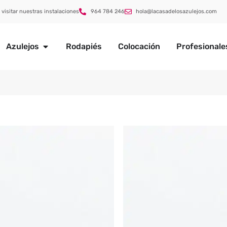
 visitar nuestras instalaciones
964 784 246
hola@lacasadelosazulejos.com
Azulejos
Rodapiés
Colocación
Profesionale