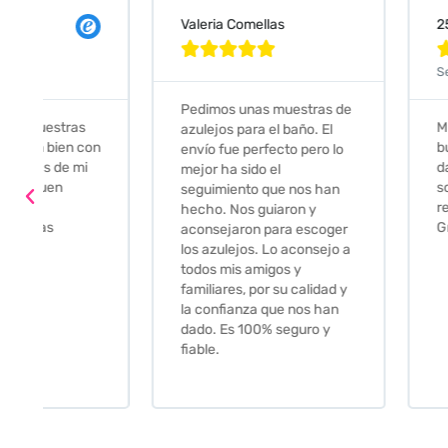
Valeria Comellas
25 abr 2024










Servicio excelente
Pedimos unas muestras de
Muy amables, con
azulejos para el baño. El
buena disponibilid
envío fue perfecto pero lo
darte opciones y
mejor ha sido el
soluciones. fantás
seguimiento que nos han
relación calidad-pr
hecho. Nos guiaron y
Gracias por todo
aconsejaron para escoger
los azulejos. Lo aconsejo a
todos mis amigos y
familiares, por su calidad y
la confianza que nos han
dado. Es 100% seguro y
fiable.