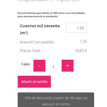
Recomendamos que solicite un 10% extra a sus necesidades
para mermas durante su instalación
Cuantos m2 necesita
(m
)
2
1,56
Area (m
) en pedido
2
Precio Total
18,83 €
Cajas
Alternative:
Añadir al carrito
10% de descuento a partir de 48 cajas (se
aplica en el carrito)