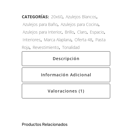
CATEGORÍAS:
20x60
,
Azulejos Blancos
,
Azulejos para Baño
,
Azulejos para Cocina
,
Azulejos para Interior
,
Brillo
,
Claro
,
Espacio
,
Interiores
,
Marca Alaplana
,
Oferta 48
,
Pasta
Roja
,
Revestimiento
,
Tonalidad
Descripción
Información Adicional
Valoraciones (1)
Productos Relacionados