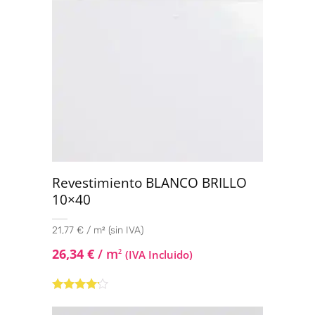
Revestimiento BLANCO BRILLO
10×40
21,77 € / m² (sin IVA)
26,34
€
/ m
2
(IVA Incluido)
Valorado
con
4.00