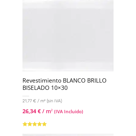
Revestimiento BLANCO BRILLO
BISELADO 10×30
21,77 € / m² (sin IVA)
26,34
€
/ m
2
(IVA Incluido)
Valorado con
5.00
de 5