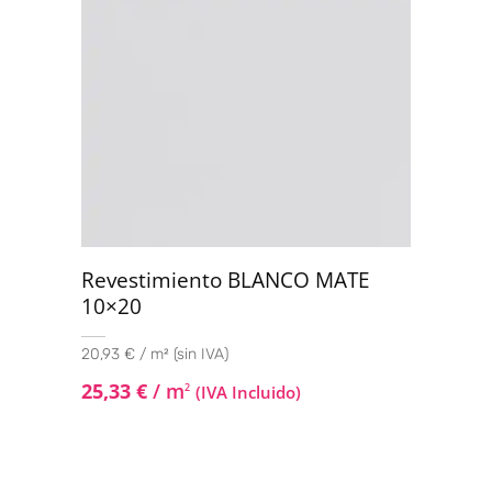
de 5
Revestimiento BLANCO MATE
10×20
20,93 € / m² (sin IVA)
25,33
€
/ m
2
(IVA Incluido)