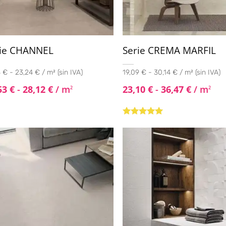
rie CHANNEL
Serie CREMA MARFIL
 € - 23,24 € / m² (sin IVA)
19,09 € - 30,14 € / m² (sin IVA)
53
€
-
28,12
€
/ m
23,10
€
-
36,47
€
/ m
2
2
Valorado con
5.00
de 5