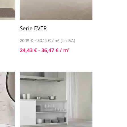
Serie EVER
20,19 € - 30,14 € / m² (sin IVA)
24,43
€
-
36,47
€
/ m
2