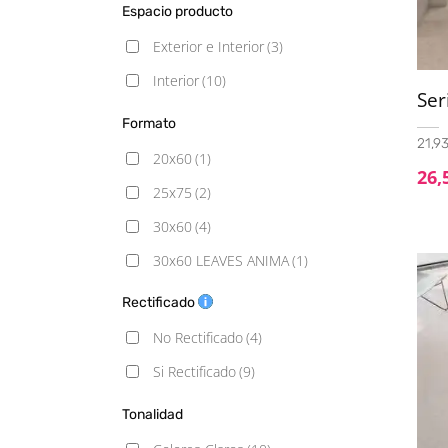
Espacio producto
Exterior e Interior
(3)
Interior
(10)
Se
Formato
21,93
20x60
(1)
26,
25x75
(2)
30x60
(4)
30x60 LEAVES ANIMA
(1)
30x90
(10)
Rectificado
30x90 PYRAMID ANIMA WHITE
(1)
No Rectificado
(4)
40x120
(1)
Si Rectificado
(9)
60x60
(8)
Tonalidad
60x60 XS
(1)