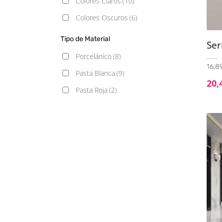
Colores Claros
(10)
60x120
(7)
Colores Oscuros
(6)
75x75
(5)
Tipo de Material
90x90
(1)
Ser
Porcelánico
(8)
Mosaico 30x30
(1)
16,89
Pasta Blanca
(9)
20,
Pasta Roja
(2)