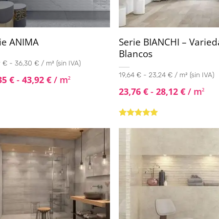
ie ANIMA
Serie BIANCHI – Varie
Blancos
 € - 36,30 € / m² (sin IVA)
19,64 € - 23,24 € / m² (sin IVA)
35
€
-
43,92
€
/ m
2
23,76
€
-
28,12
€
/ m
2
Valorado con
5.00
de 5