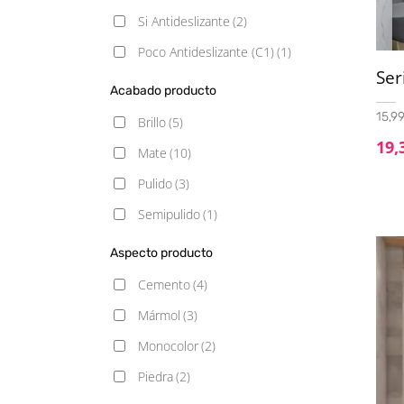
Si Antideslizante
(2)
Poco Antideslizante (C1)
(1)
Ser
Acabado producto
15,99
Brillo
(5)
19,
Mate
(10)
Pulido
(3)
Semipulido
(1)
Aspecto producto
Cemento
(4)
Mármol
(3)
Monocolor
(2)
Piedra
(2)