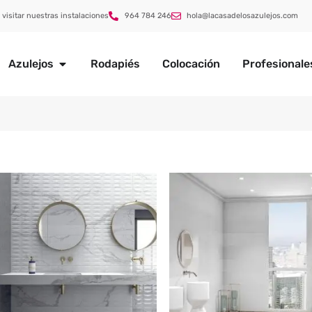
 visitar nuestras instalaciones
964 784 246
hola@lacasadelosazulejos.com
Azulejos
Rodapiés
Colocación
Profesionale