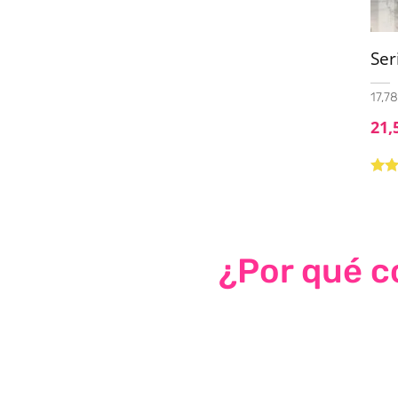
Ser
17,78
21,
Valo
con
5
¿Por qué co