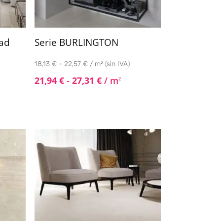
dad
Serie BURLINGTON
18,13 € - 22,57 € / m² (sin IVA)
21,94
€
-
27,31
€
/ m
2