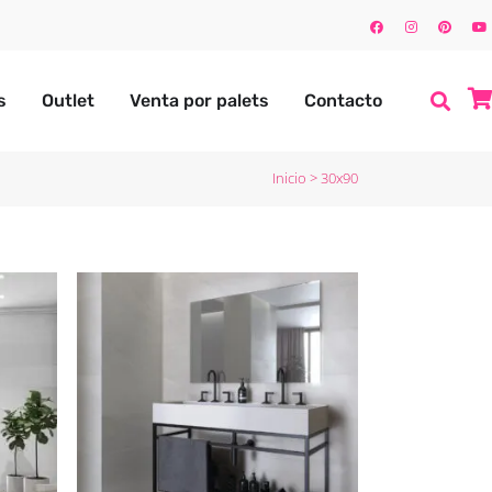
s
Outlet
Venta por palets
Contacto
Inicio
>
30x90