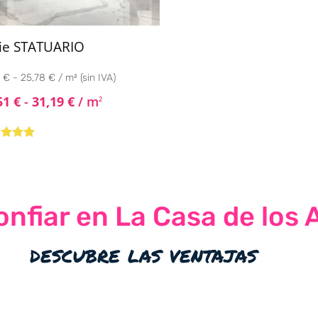
ie STATUARIO
 € - 25,78 € / m² (sin IVA)
51
€
-
31,19
€
/ m
2
rado
4.73
de
nfiar en La Casa de los 
descubre las ventajas