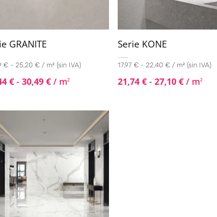
ie GRANITE
Serie KONE
 € - 25,20 € / m² (sin IVA)
17,97 € - 22,40 € / m² (sin IVA)
44
€
-
30,49
€
/ m
21,74
€
-
27,10
€
/ m
2
2