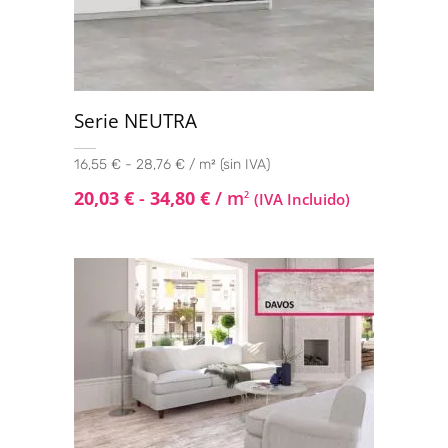
Serie NEUTRA
16,55 € - 28,76 € / m² (sin IVA)
20,03
€
-
34,80
€
/ m
2
(IVA Incluido)