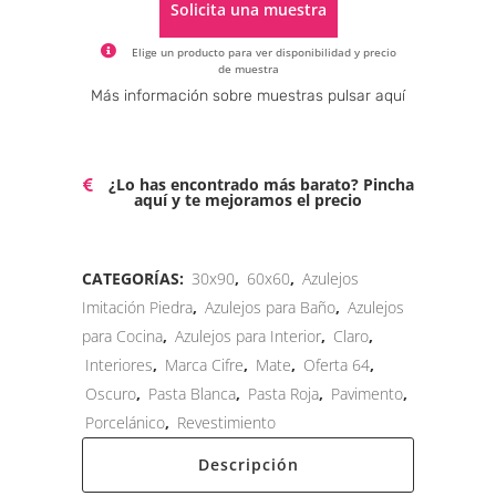
Solicita una muestra
Elige un producto para ver disponibilidad y precio
de muestra
Alternative:
Más información sobre muestras pulsar aquí
¿Lo has encontrado más barato? Pincha
aquí y te mejoramos el precio
CATEGORÍAS:
30x90
,
60x60
,
Azulejos
Imitación Piedra
,
Azulejos para Baño
,
Azulejos
para Cocina
,
Azulejos para Interior
,
Claro
,
Interiores
,
Marca Cifre
,
Mate
,
Oferta 64
,
Oscuro
,
Pasta Blanca
,
Pasta Roja
,
Pavimento
,
Porcelánico
,
Revestimiento
Descripción