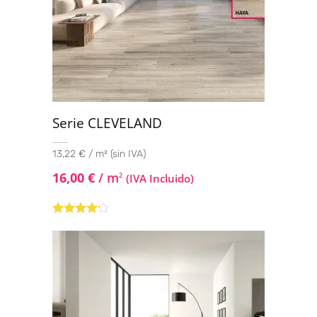
Serie CLEVELAND
13,22 € / m² (sin IVA)
16,00
€
/ m
2
(IVA Incluido)
Valorado
con
4.00
de 5