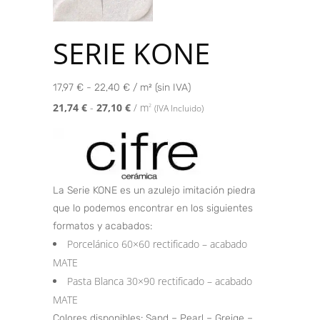
SERIE KONE
17,97 € - 22,40 € / m² (sin IVA)
21,74
€
-
27,10
€
/ m
2
(IVA Incluido)
La Serie KONE es un azulejo imitación piedra
que lo podemos encontrar en los siguientes
formatos y acabados:
Porcelánico 60×60 rectificado – acabado
MATE
Pasta Blanca 30×90 rectificado – acabado
MATE
Colores disponibles: Sand – Pearl – Greige –