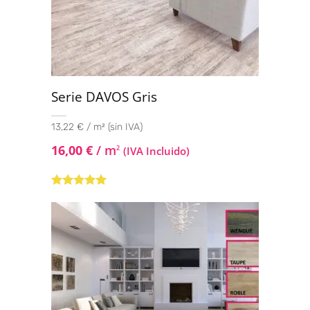
Serie DAVOS Gris
13,22 € / m² (sin IVA)
16,00
€
/ m
2
(IVA Incluido)
Valorado con
5.00
de 5