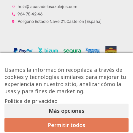
hola@lacasadelosazulejos.com
964 78 42 46
Polígono Estadio Nave 21, Castellón (España)
Usamos la información recopilada a través de
cookies y tecnologías similares para mejorar tu
experiencia en nuestro sitio, analizar cómo la
usas y para fines de marketing.
Política de privacidad
Copyright © Onlytiles S.L.
Más opciones
La Casa de los Azulejos ®
Permitir todos
Mis preferencias de consentimiento
Diseño Web