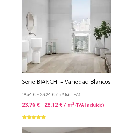
Serie BIANCHI – Variedad Blancos
19,64 € - 23,24 € / m² (sin IVA)
23,76
€
-
28,12
€
/ m
2
(IVA Incluido)
Valorado con
5.00
de 5