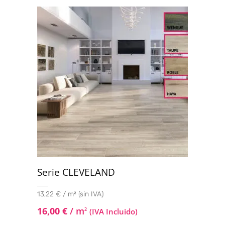
Valorado
con
4.75
de
5
Serie CLEVELAND
13,22 € / m² (sin IVA)
16,00
€
/ m
2
(IVA Incluido)