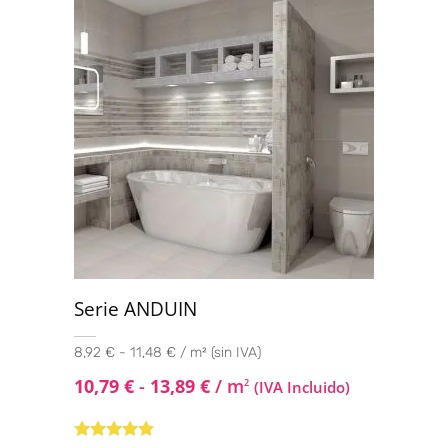
Serie ANDUIN
8,92 € - 11,48 € / m² (sin IVA)
10,79
€
-
13,89
€
/ m
2
(IVA Incluido)