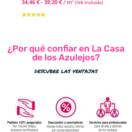
34,46
€
-
39,20
€
/ m
2
(IVA Incluido)
Valorado con
5.00
de 5
¿Por qué confiar en La Casa
de los Azulejos?
descubre las ventajas