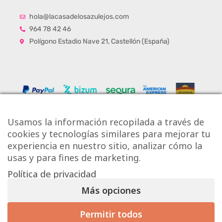
hola@lacasadelosazulejos.com
964 78 42 46
Polígono Estadio Nave 21, Castellón (España)
Usamos la información recopilada a través de
cookies y tecnologías similares para mejorar tu
experiencia en nuestro sitio, analizar cómo la
usas y para fines de marketing.
Política de privacidad
Copyright © Onlytiles S.L.
Más opciones
La Casa de los Azulejos ®
Permitir todos