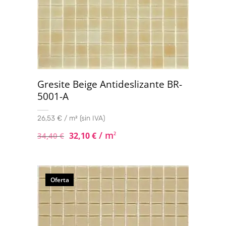
Gresite Beige Antideslizante BR-
5001-A
26,53 € / m² (sin IVA)
/ m
32,10
€
2
34,40
€
Oferta