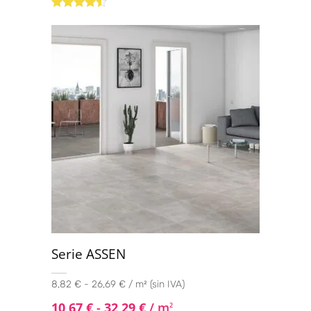
Valorado
con
4.33
de 5
Serie ASSEN
8,82 € - 26,69 € / m² (sin IVA)
10,67
€
-
32,29
€
/ m
2