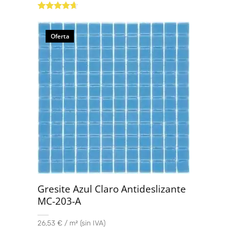
100x100 C3
(1)
Valorado
con
4.50
de
120x120
(2)
5
Oferta
Gresite Azul Claro Antideslizante
MC-203-A
26,53 € / m² (sin IVA)