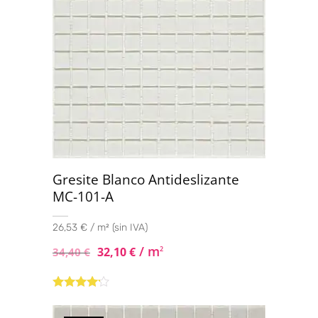
Gresite Blanco Antideslizante
MC-101-A
26,53 € / m² (sin IVA)
/ m
32,10
€
2
34,40
€
Valorado
con
4.00