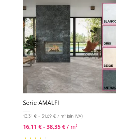
Serie AMALFI
13,31 € - 31,69 € / m² (sin IVA)
16,11
€
-
38,35
€
/ m
2