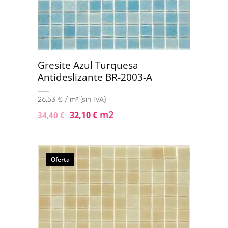
Gresite Azul Turquesa
Antideslizante BR-2003-A
26,53 € / m² (sin IVA)
m2
32,10
€
34,40
€
Oferta