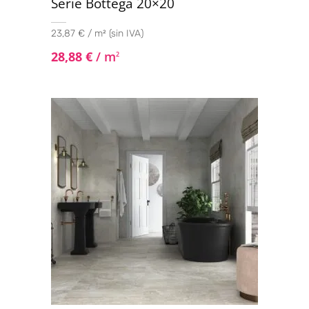
Serie Bottega 20×20
23,87 € / m² (sin IVA)
28,88
€
/ m
2