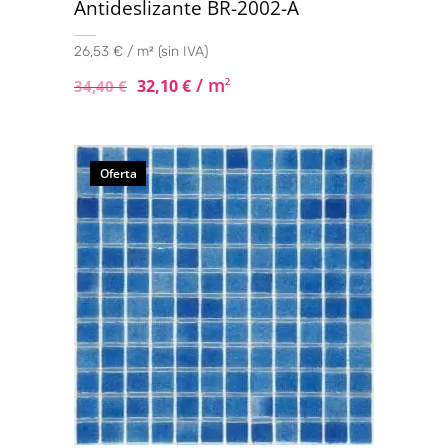
Antideslizante BR-2002-A
26,53 € / m² (sin IVA)
/ m
32,10
€
2
34,40
€
Oferta