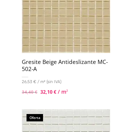
Gresite Beige Antideslizante MC-
502-A
26,53 € / m² (sin IVA)
/ m
32,10
€
2
34,40
€
Oferta