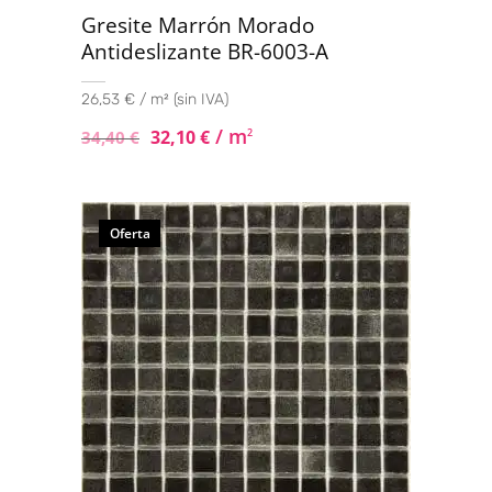
Gresite Marrón Morado
Antideslizante BR-6003-A
26,53 € / m² (sin IVA)
/ m
32,10
€
2
34,40
€
Oferta