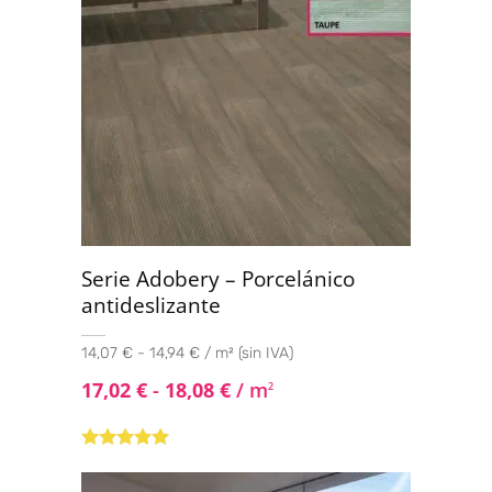
Serie Adobery – Porcelánico
antideslizante
14,07 € - 14,94 € / m² (sin IVA)
17,02
€
-
18,08
€
/ m
2
Valorado con
5.00
de 5