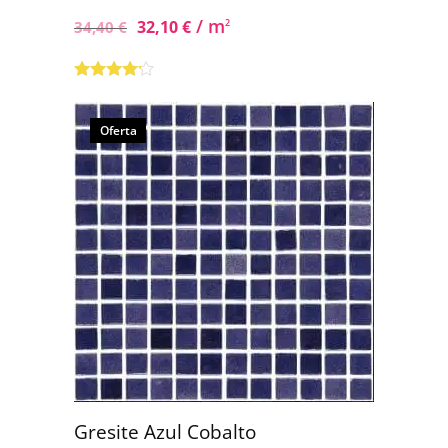
/ m
32,10
€
2
34,40
€
Valorado
con
4.00
de 5
Oferta
Gresite Azul Cobalto