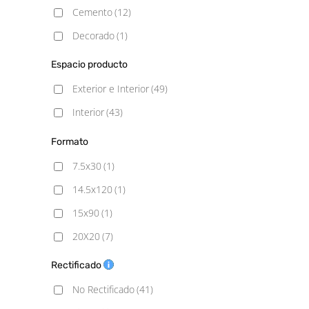
Cemento
(12)
Decorado
(1)
Gresite
(17)
Espacio producto
Hidráulico
(2)
Exterior e Interior
(49)
Madera
(8)
Interior
(43)
Mármol
(2)
Formato
Metálico
(2)
7.5x30
(1)
Piedra
(10)
14.5x120
(1)
Rústico
(8)
15x90
(1)
20X20
(7)
20x60
(2)
Rectificado
20x120
(1)
No Rectificado
(41)
22.5x90
(1)