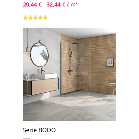
20,44
€
-
32,44
€
/ m
2
Valorado
con
4.67
de
5
Serie BODO