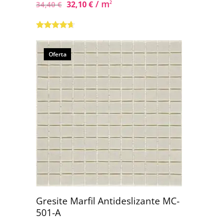
/ m
32,10
€
2
34,40
€
Valorado
con
4.50
de
5
Oferta
Gresite Marfil Antideslizante MC-
501-A