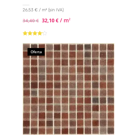
26,53 € / m² (sin IVA)
/ m
32,10
€
2
34,40
€
Valorado
con
4.00
de 5
Oferta