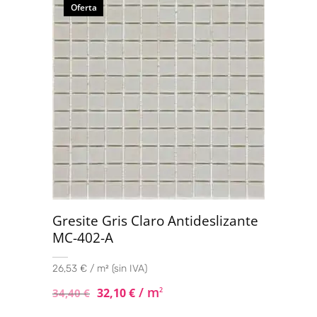
de 5
Oferta
Gresite Gris Claro Antideslizante
MC-402-A
26,53 € / m² (sin IVA)
/ m
32,10
€
2
34,40
€