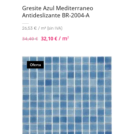
Gresite Azul Mediterraneo
Antideslizante BR-2004-A
26,53 € / m² (sin IVA)
/ m
32,10
€
2
34,40
€
Oferta