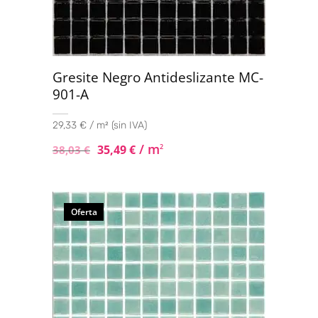
Gresite Negro Antideslizante MC-
901-A
29,33 € / m² (sin IVA)
/ m
35,49
€
2
38,03
€
Oferta