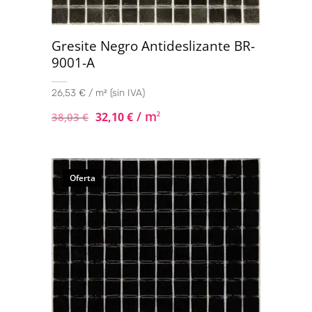
Gresite Negro Antideslizante BR-
9001-A
26,53 € / m² (sin IVA)
/ m
32,10
€
2
38,03
€
Oferta