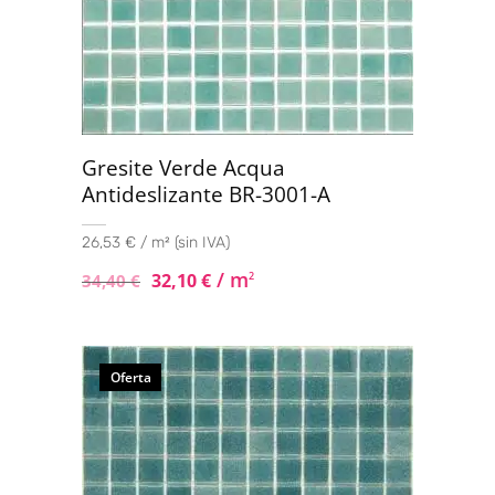
Gresite Verde Acqua
Antideslizante BR-3001-A
26,53 € / m² (sin IVA)
/ m
32,10
€
2
34,40
€
Oferta