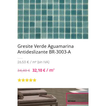
Gresite Verde Aguamarina
Antideslizante BR-3003-A
26,53 € / m² (sin IVA)
/ m
32,10
€
2
34,40
€
Valorado con
5.00
de 5