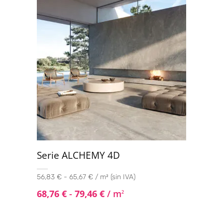
Serie ALCHEMY 4D
56,83 € - 65,67 € / m² (sin IVA)
68,76
€
-
79,46
€
/ m
2