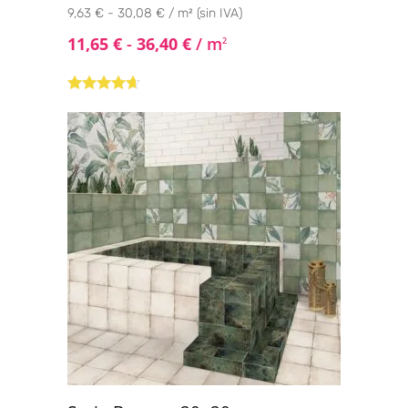
9,63 € - 30,08 € / m² (sin IVA)
11,65
€
-
36,40
€
/ m
2
Valorado
con
4.50
de
5