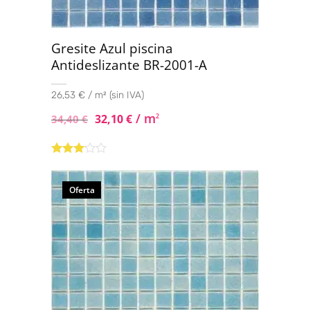
Gresite Azul piscina
Antideslizante BR-2001-A
26,53 € / m² (sin IVA)
/ m
32,10
€
2
34,40
€
Valorado
con
3.00
de
Oferta
5