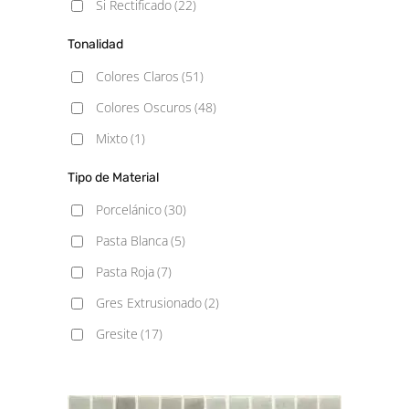
Si Rectificado
(22)
23.3x120
(1)
Tonalidad
23x120
(3)
Colores Claros
(51)
25x40
(1)
Colores Oscuros
(48)
25x75
(1)
Mixto
(1)
25x150
(1)
Tipo de Material
30x60
(8)
Porcelánico
(30)
30x90
(2)
Pasta Blanca
(5)
30x120
(1)
Pasta Roja
(7)
30X150
(1)
Gres Extrusionado
(2)
33.3X33.3
(2)
Gresite
(17)
33.5x33.5
(1)
33x66.5
(1)
37X75
(2)