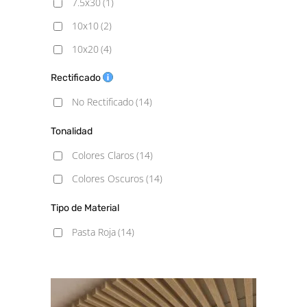
7.5x30
(1)
10x10
(2)
10x20
(4)
10x30
(3)
Rectificado
10x40
(1)
No Rectificado
(14)
15x15
(2)
Tonalidad
20X20
(1)
Colores Claros
(14)
Colores Oscuros
(14)
Tipo de Material
Pasta Roja
(14)