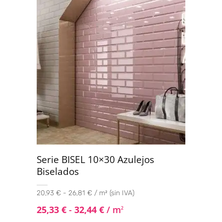
Serie BISEL 10×30 Azulejos
Biselados
20,93 € - 26,81 € / m² (sin IVA)
25,33
€
-
32,44
€
/ m
2