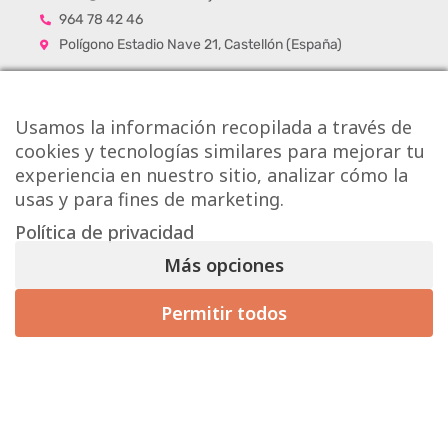
964 78 42 46
Polígono Estadio Nave 21, Castellón (España)
Usamos la información recopilada a través de
cookies y tecnologías similares para mejorar tu
experiencia en nuestro sitio, analizar cómo la
usas y para fines de marketing.
Política de privacidad
Más opciones
Permitir todos
Mis preferencias de consentimiento
Copyright © Onlytiles S.L.
La Casa de los Azulejos ®
Diseño Web
Aviso Legal