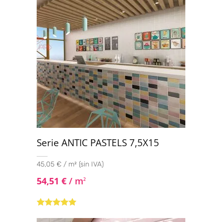
Serie ANTIC PASTELS 7,5X15
45,05 € / m² (sin IVA)
54,51
€
/ m
2
Valorado con
5.00
de 5