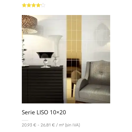
Valorado
con
4.00
de 5
Serie LISO 10×20
20,93 € - 26,81 € / m² (sin IVA)