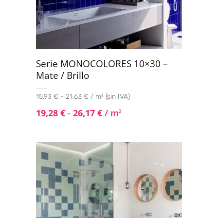
Serie MONOCOLORES 10×30 –
Mate / Brillo
15,93 € - 21,63 € / m² (sin IVA)
19,28
€
-
26,17
€
/ m
2