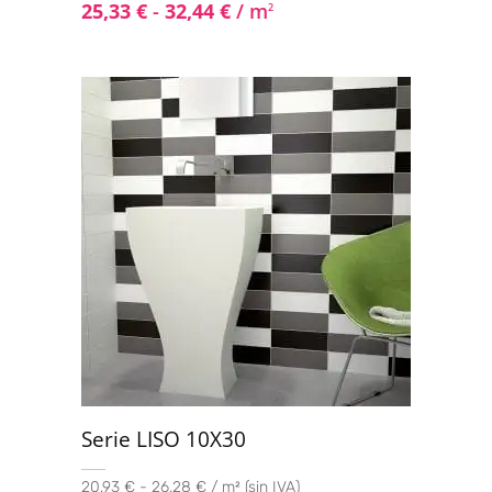
25,33
€
-
32,44
€
/ m
2
Serie LISO 10X30
20,93 € - 26,28 € / m² (sin IVA)