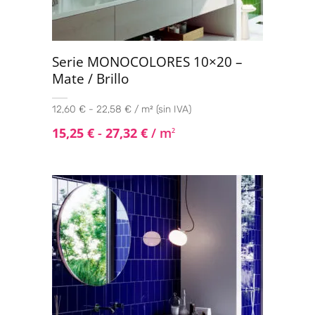
Serie MONOCOLORES 10×20 –
Mate / Brillo
12,60 € - 22,58 € / m² (sin IVA)
15,25
€
-
27,32
€
/ m
2