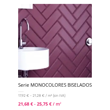
Serie MONOCOLORES BISELADOS
17,92 € - 21,28 € / m² (sin IVA)
21,68
€
-
25,75
€
/ m
2