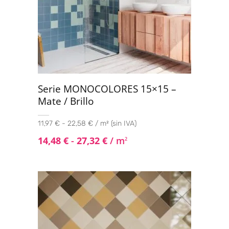
Serie MONOCOLORES 15×15 –
Mate / Brillo
11,97 € - 22,58 € / m² (sin IVA)
14,48
€
-
27,32
€
/ m
2