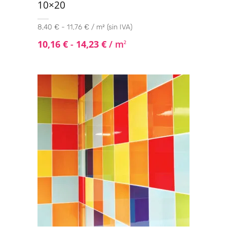
10×20
8,40 € - 11,76 € / m² (sin IVA)
10,16
€
-
14,23
€
/ m
2