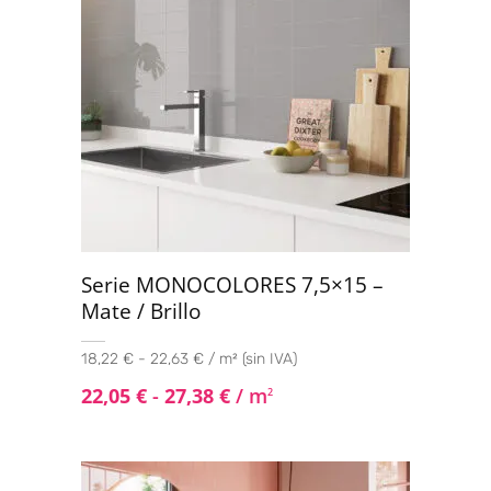
Serie MONOCOLORES 7,5×15 –
Mate / Brillo
18,22 € - 22,63 € / m² (sin IVA)
22,05
€
-
27,38
€
/ m
2