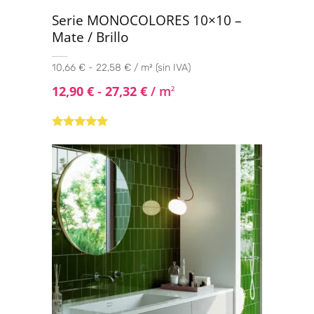
Serie MONOCOLORES 10×10 –
Mate / Brillo
10,66 € - 22,58 € / m² (sin IVA)
12,90
€
-
27,32
€
/ m
2
Valorado con
5.00
de 5