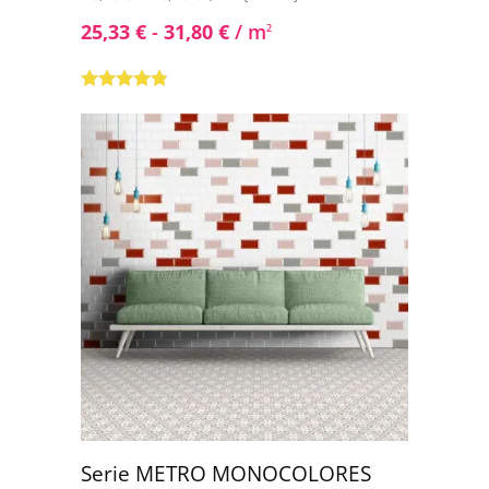
25,33
€
-
31,80
€
/ m
2
Valorado
con
4.71
de
5
Serie METRO MONOCOLORES