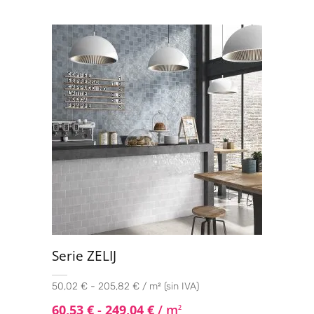
Serie ZELIJ
50,02 € - 205,82 € / m² (sin IVA)
60,53
€
-
249,04
€
/ m
2