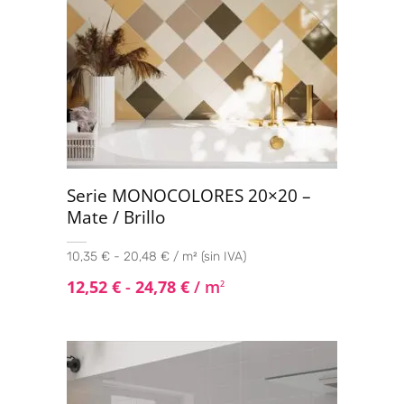
Serie MONOCOLORES 20×20 –
Mate / Brillo
10,35 € - 20,48 € / m² (sin IVA)
12,52
€
-
24,78
€
/ m
2