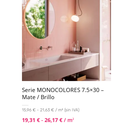
Serie MONOCOLORES 7.5×30 –
Mate / Brillo
15,96 € - 21,63 € / m² (sin IVA)
19,31
€
-
26,17
€
/ m
2