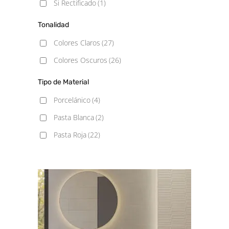
Si Rectificado
(1)
13x13
(1)
Tonalidad
15x15
(2)
Colores Claros
(27)
15x17 Hexagonal
(1)
Colores Oscuros
(26)
20X20
(1)
Tipo de Material
20x40
(1)
Porcelánico
(4)
30x75
(1)
Pasta Blanca
(2)
33x33
(1)
Pasta Roja
(22)
45x45
(8)
60x120
(1)
75x75
(1)