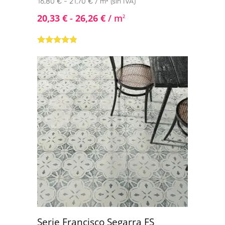
16,80 € - 21,70 € / m² (sin IVA)
20,33
€
-
26,26
€
/ m
2
Valorado
con
4.67
de
5
Serie Francisco Segarra FS