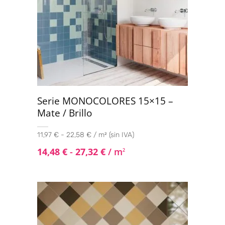
Serie MONOCOLORES 15×15 –
Mate / Brillo
11,97 € - 22,58 € / m² (sin IVA)
14,48
€
-
27,32
€
/ m
2