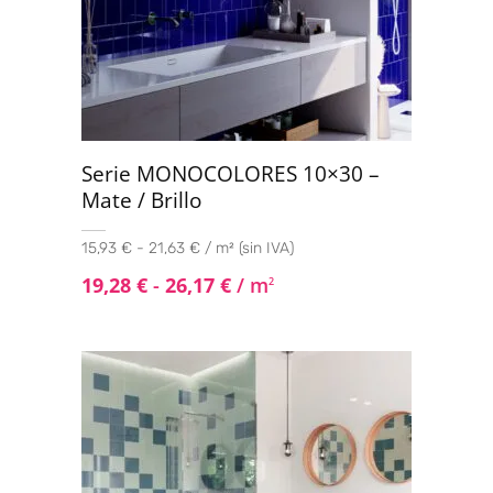
Serie MONOCOLORES 10×30 –
Mate / Brillo
15,93 € - 21,63 € / m² (sin IVA)
19,28
€
-
26,17
€
/ m
2