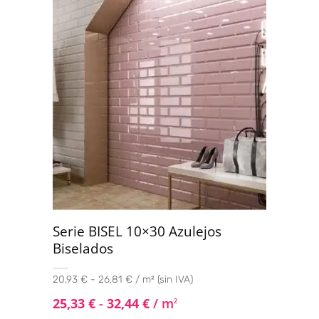
de 5
Serie BISEL 10×30 Azulejos
Biselados
20,93 € - 26,81 € / m² (sin IVA)
25,33
€
-
32,44
€
/ m
2