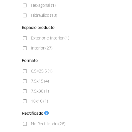
Hexagonal
(1)
Hidráulico
(10)
Metálico
(1)
Espacio producto
Monocolor
(16)
Exterior e Interior
(1)
Rústico
(10)
Interior
(27)
Formato
6,5×25,5
(1)
7.5x15
(4)
7.5x30
(1)
10x10
(1)
10x20
(4)
Rectificado
10x30
(3)
No Rectificado
(26)
10x40
(1)