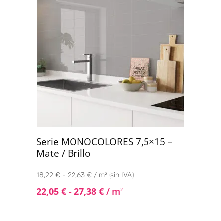
Serie MONOCOLORES 7,5×15 –
Mate / Brillo
18,22 € - 22,63 € / m² (sin IVA)
22,05
€
-
27,38
€
/ m
2