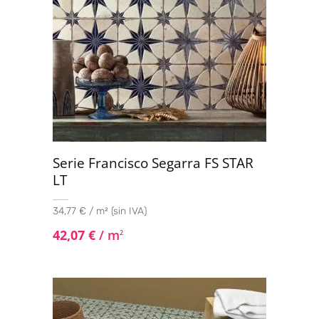
Serie Francisco Segarra FS STAR
LT
34,77 € / m² (sin IVA)
42,07
€
/ m
2