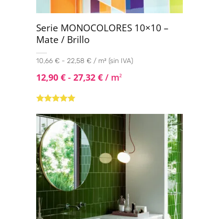
Serie MONOCOLORES 10×10 –
Mate / Brillo
10,66 € - 22,58 € / m² (sin IVA)
12,90
€
-
27,32
€
/ m
2
Valorado con
5.00
de 5