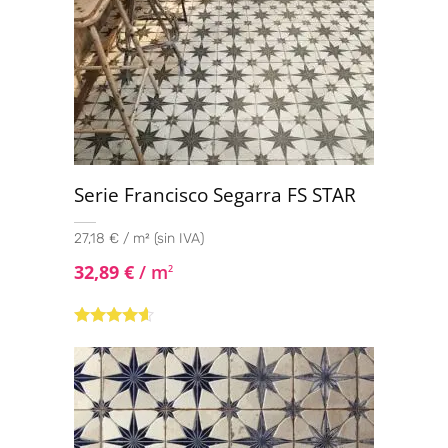
Serie Francisco Segarra FS STAR
27,18 € / m² (sin IVA)
32,89
€
/ m
2
Valorado
con
4.44
de 5