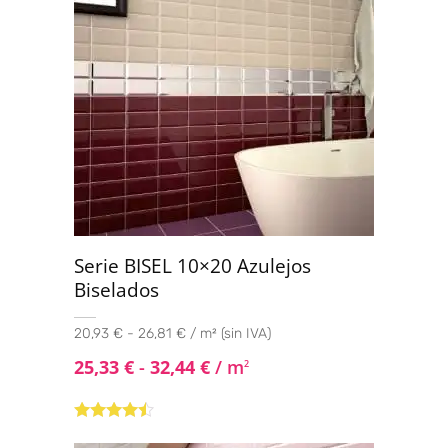
Serie BISEL 10×20 Azulejos
Biselados
20,93 € - 26,81 € / m² (sin IVA)
25,33
€
-
32,44
€
/ m
2
Valorado
con
4.33