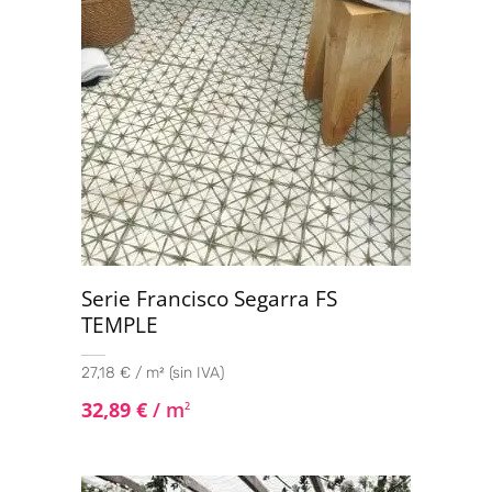
Serie Francisco Segarra FS
TEMPLE
27,18 € / m² (sin IVA)
32,89
€
/ m
2