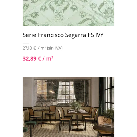
Serie Francisco Segarra FS IVY
27,18 € / m² (sin IVA)
32,89
€
/ m
2