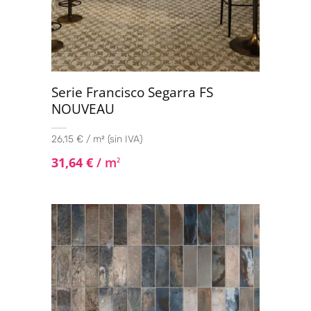
Serie Francisco Segarra FS
NOUVEAU
26,15 € / m² (sin IVA)
31,64
€
/ m
2