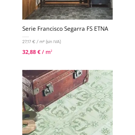
Serie Francisco Segarra FS ETNA
27,17 € / m² (sin IVA)
32,88
€
/ m
2