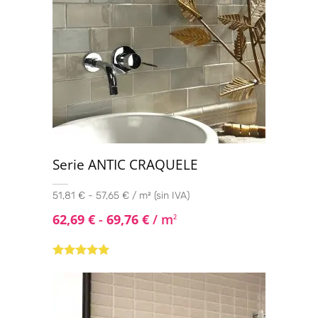
Serie ANTIC CRAQUELE
51,81 € - 57,65 € / m² (sin IVA)
62,69
€
-
69,76
€
/ m
2
Valorado con
5.00
de 5