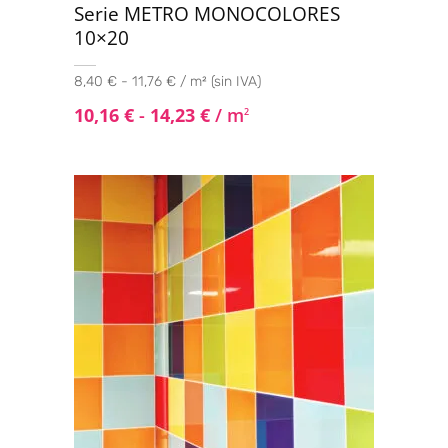
Serie METRO MONOCOLORES
10×20
8,40 € - 11,76 € / m² (sin IVA)
10,16
€
-
14,23
€
/ m
2