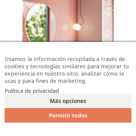
Usamos la información recopilada a través de
cookies y tecnologías similares para mejorar tu
experiencia en nuestro sitio, analizar cómo la
usas y para fines de marketing.
Política de privacidad
Serie MONOCOLORES 7.5×30 –
Más opciones
Mate / Brillo
Permitir todos
15,96 € - 21,63 € / m² (sin IVA)
19,31
€
-
26,17
€
/ m
2