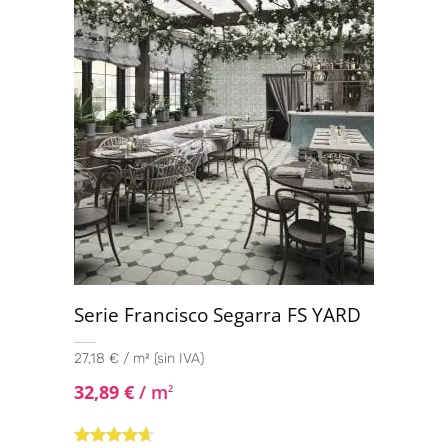
Serie Francisco Segarra FS YARD
27,18 € / m² (sin IVA)
32,89
€
/ m
2