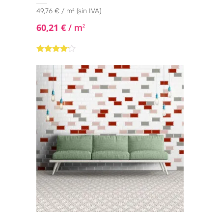
49,76 € / m² (sin IVA)
60,21
€
/ m
2
Valorado
con
4.00
de 5