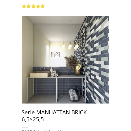
Valorado
con
4.71
de
5
Serie MANHATTAN BRICK
6,5×25,5