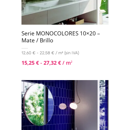
Serie MONOCOLORES 10×20 –
Mate / Brillo
12,60 € - 22,58 € / m² (sin IVA)
15,25
€
-
27,32
€
/ m
2