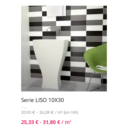
Valorado
con
4.50
de
5
Serie LISO 10X30
20,93 € - 26,28 € / m² (sin IVA)
25,33
€
-
31,80
€
/ m
2