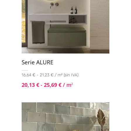
Serie ALURE
16,64 € - 21,23 € / m² (sin IVA)
20,13
€
-
25,69
€
/ m
2