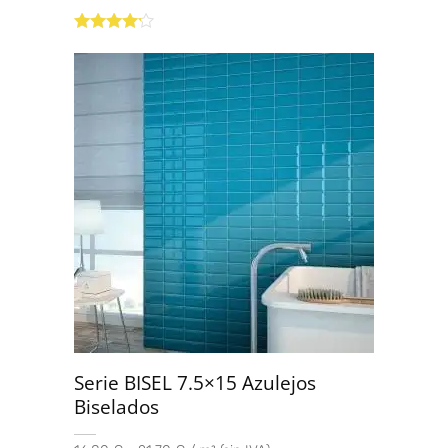
Valorado
con
4.00
de 5
Serie BISEL 7.5×15 Azulejos
Biselados