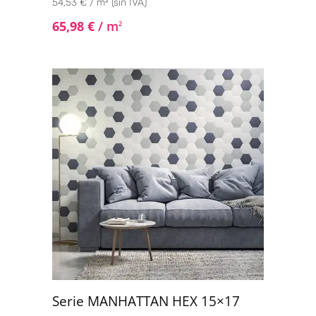
54,53 € / m² (sin IVA)
65,98
€
/ m
2
Serie MANHATTAN HEX 15×17