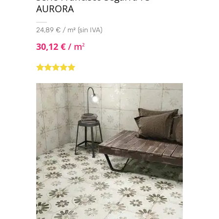
AURORA
24,89 € / m² (sin IVA)
30,12
€
/ m
2
Valorado con
5.00
de 5