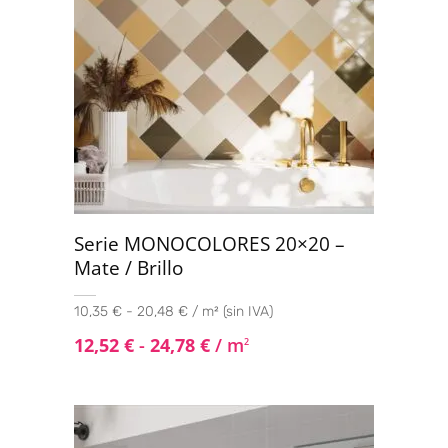
Serie MONOCOLORES 20×20 –
Mate / Brillo
10,35 € - 20,48 € / m² (sin IVA)
12,52
€
-
24,78
€
/ m
2