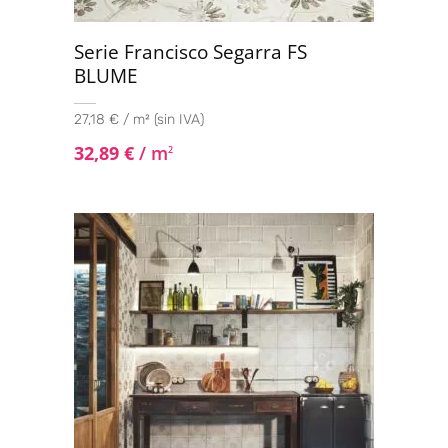
Serie Francisco Segarra FS
BLUME
27,18 € / m² (sin IVA)
32,89
€
/ m
2