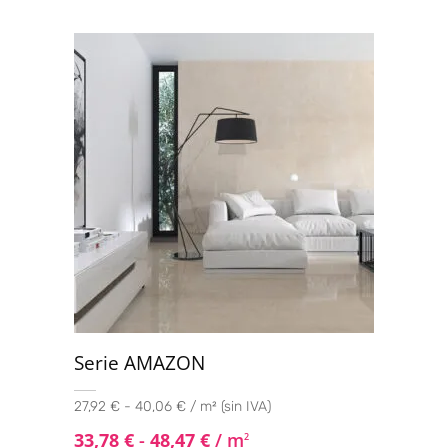
Serie AMAZON
27,92 € - 40,06 € / m² (sin IVA)
33,78
€
-
48,47
€
/ m
2