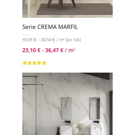
Serie CREMA MARFIL
19,09 € - 30,14 € / m² (sin IVA)
23,10
€
-
36,47
€
/ m
2
Valorado con
5.00
de 5