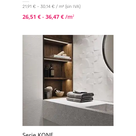
21,91 € - 30,14 € / m² (sin IVA)
26,51
€
-
36,47
€
/m
2
Serie KONE