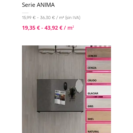
Serie ANIMA
15,99 € - 36,30 € / m² (sin IVA)
19,35
€
-
43,92
€
/ m
2