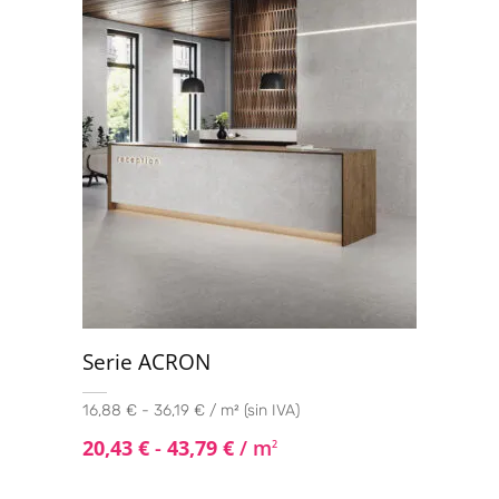
Serie ACRON
16,88 € - 36,19 € / m² (sin IVA)
20,43
€
-
43,79
€
/ m
2