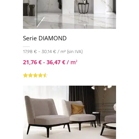
Serie DIAMOND
17,98 € - 30,14 € / m² (sin IVA)
21,76
€
-
36,47
€
/ m
2
Valorado
con
4.40
de 5