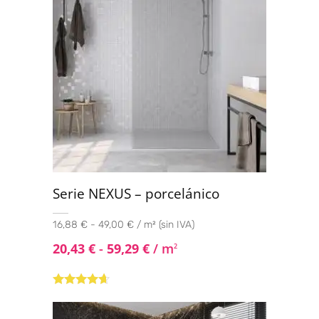
Serie NEXUS – porcelánico
16,88 € - 49,00 € / m² (sin IVA)
20,43
€
-
59,29
€
/ m
2
Valorado
con
4.50
de
5