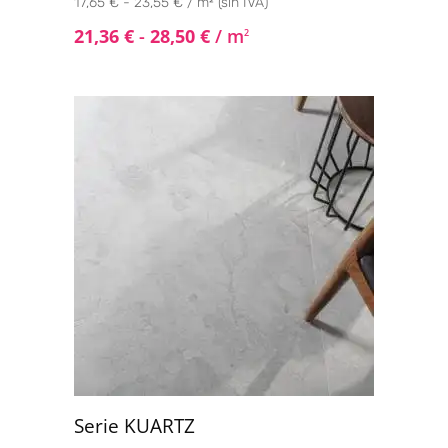
17,65 € - 23,55 € / m² (sin IVA)
21,36
€
-
28,50
€
/ m
2
Serie KUARTZ