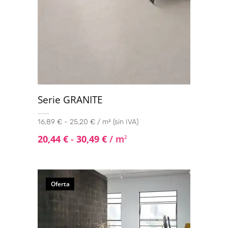
Serie GRANITE
16,89 € - 25,20 € / m² (sin IVA)
20,44
€
-
30,49
€
/ m
2
Oferta