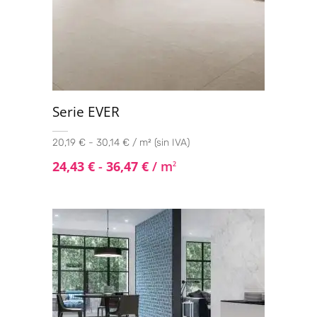
Serie EVER
20,19 € - 30,14 € / m² (sin IVA)
24,43
€
-
36,47
€
/ m
2