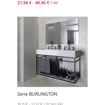
21,94
€
-
40,45
€
/ m
2
Serie BURLINGTON
18,13 € - 22,57 € / m² (sin IVA)