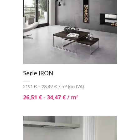
Serie IRON
21,91 € - 28,49 € / m² (sin IVA)
26,51
€
-
34,47
€
/ m
2