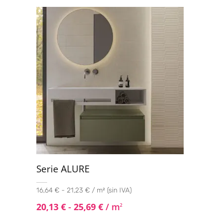
Serie ALURE
16,64 € - 21,23 € / m² (sin IVA)
20,13
€
-
25,69
€
/ m
2