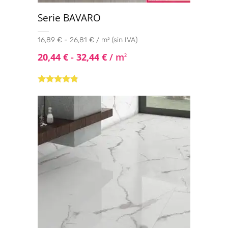
Serie BAVARO
16,89 € - 26,81 € / m² (sin IVA)
20,44
€
-
32,44
€
/ m
2
Valorado
con
4.67
de
5