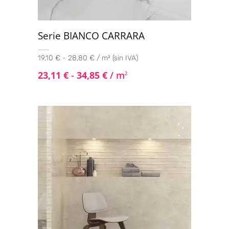
Serie BIANCO CARRARA
19,10 € - 28,80 € / m² (sin IVA)
23,11
€
-
34,85
€
/ m
2