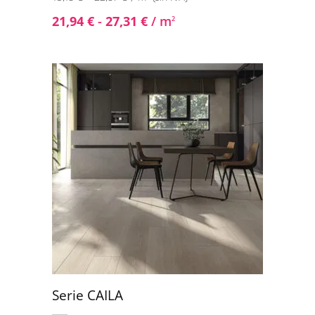
21,94
€
-
27,31
€
/ m
2
Serie CAILA