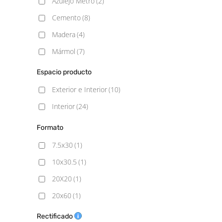
Azulejo Metro
(2)
Cemento
(8)
Madera
(4)
Mármol
(7)
Metálico
(2)
Espacio producto
Monocolor
(1)
Exterior e Interior
(10)
Piedra
(3)
Interior
(24)
Formato
7.5x30
(1)
10x30.5
(1)
20X20
(1)
20x60
(1)
20x120
(2)
Rectificado