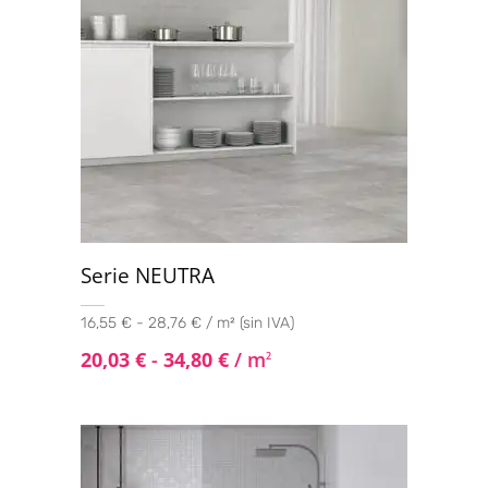
Serie NEUTRA
16,55 € - 28,76 € / m² (sin IVA)
20,03
€
-
34,80
€
/ m
2