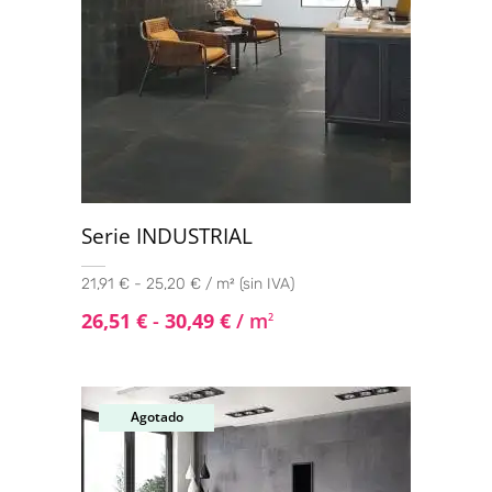
Serie INDUSTRIAL
21,91 € - 25,20 € / m² (sin IVA)
26,51
€
-
30,49
€
/ m
2
Agotado
Oferta