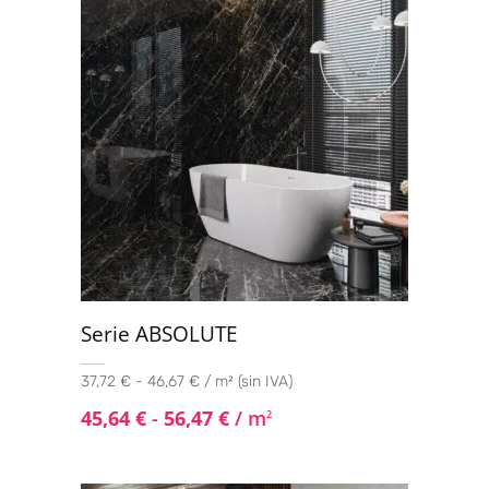
Serie ABSOLUTE
37,72 € - 46,67 € / m² (sin IVA)
45,64
€
-
56,47
€
/ m
2