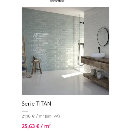
50x100
(1)
60x60
(16)
60x60 XS
(1)
60x120
(18)
75x75
(10)
90x90
(4)
100x100
(1)
120x120
(4)
Mosaico 30x30
(1)
Serie TITAN
21,18 € / m² (sin IVA)
25,63
€
/ m
2