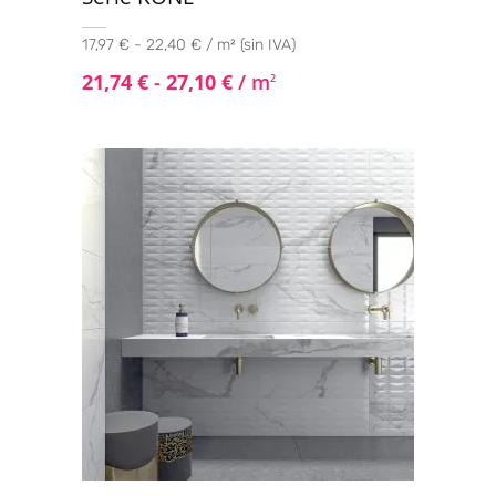
17,97 € - 22,40 € / m² (sin IVA)
21,74
€
-
27,10
€
/ m
2