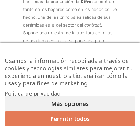
Las líneas de producción de
Cifre
se centran
tanto en los hogares como en los negocios. De
hecho, una de las principales salidas de sus
cerámicas es la del sector del
contract
.
Supone una muestra de la apertura de miras
de una firma en la que se pone una gran
atención a los cambios de tendencia que
experimenta el mercado.
Usamos la información recopilada a través de
No en vano, como una manera de
cookies y tecnologías similares para mejorar tu
aproximarse a los estilos imperantes entre el
experiencia en nuestro sitio, analizar cómo la
público objetivo de los
azulejos
,
Cifre
ha
usas y para fines de marketing.
lanzado dos marcas propias para distinguir
Política de privacidad
sus productos. Por una parte,
Cifre
Cerámica,
Más opciones
que se centra en los pavimentos y
revestimientos más tradicionales. Por otra,
Permitir todos
Zenon Smart Solid Surface, que constituye un
material sofisticado que proporciona
alternativas para los proyectos integrales que