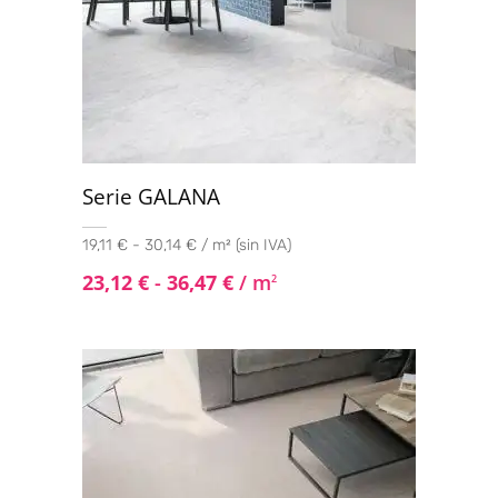
Serie GALANA
19,11 € - 30,14 € / m² (sin IVA)
23,12
€
-
36,47
€
/ m
2