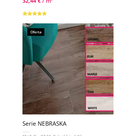
32,44
€
/ m
Valorado con
5.00
de 5
Oferta
Serie NEBRASKA