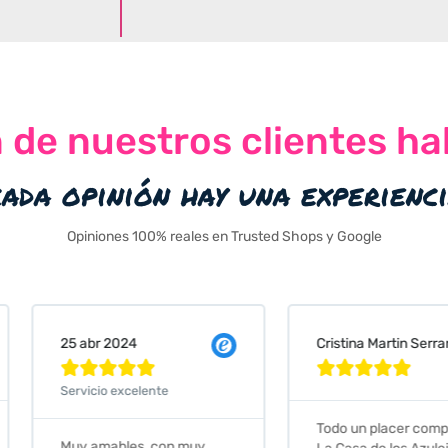
n de nuestros clientes ha
cada opinión hay una experienc
Opiniones 100% reales en Trusted Shops y Google
Cristina Martin Serrano
Vanessa







Todo un placer comprar en
Excelent
 muy