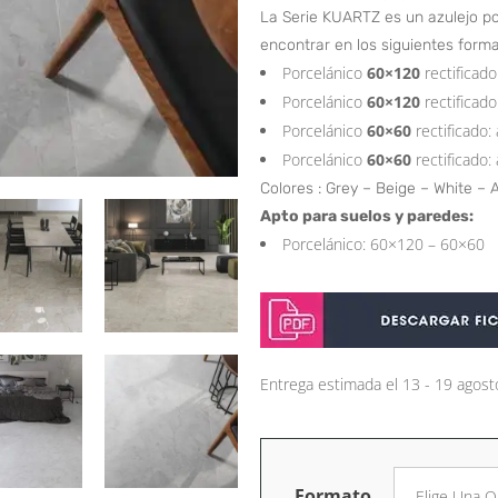
La Serie KUARTZ es un azulejo po
encontrar en los siguientes form
Porcelánico
60×120
rectificad
Porcelánico
60×120
rectificad
Porcelánico
60×60
rectificado
Porcelánico
60×60
rectificado
Colores : Grey – Beige – White – 
Apto para suelos y paredes:
Porcelánico: 60×120 – 60×60
Entrega estimada el 13 - 19 agost
Formato