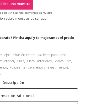
licita una muestra
o para ver disponibilidad y precio de muestra
Alternative:
ión sobre muestras pulsar aquí
arato? Pincha aquí y te mejoramos el precio
zulejos Imitación Piedra
,
Azulejos para Baño
,
a Interior
,
Brillo
,
Claro
,
Interiores
,
Marca Cifre
,
mento
,
Polivalente (pavimento y revestimiento)
,
o
Descripción
ormación Adicional