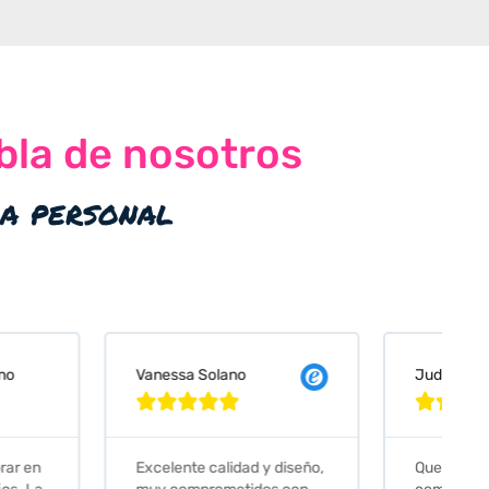
bla de nosotros
ia personal
 Solano
Judit Bonet Pardell








e calidad y diseño,
Que decir, si teneis que