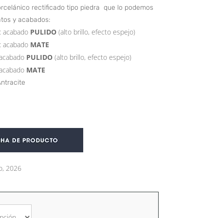
rcelánico rectificado tipo piedra que lo podemos
atos y acabados:
o: acabado
PULIDO
(alto brillo, efecto espejo)
o: acabado
MATE
: acabado
PULIDO
(alto brillo, efecto espejo)
: acabado
MATE
Antracite
o, 2026