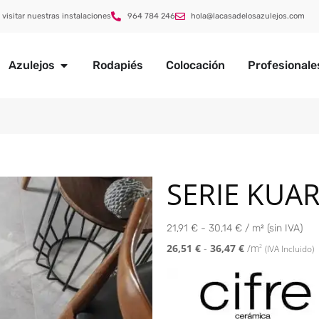
 visitar nuestras instalaciones
964 784 246
hola@lacasadelosazulejos.com
Azulejos
Rodapiés
Colocación
Profesionale
SERIE KUA
21,91 € - 30,14 € / m² (sin IVA)
26,51
€
-
36,47
€
/m
2
(IVA Incluido)