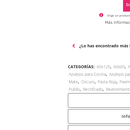
So
Elige un product
Más informac
¿Lo has encontrado más b
CATEGORÍAS:
60x120
,
60x60
,
A
Azulejos para Cocina
,
Azulejos par
Mate
,
Oscuro
,
Pasta Roja
,
Pavi
Pulido
,
Rectificado
,
Revestimient
Inf