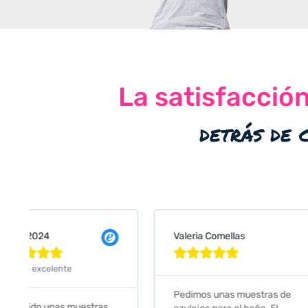
La satisfacció
detrás de 
Valeria Comellas
25 abr 2024










Servicio excelente
Pedimos unas muestras de
Muy amables, con