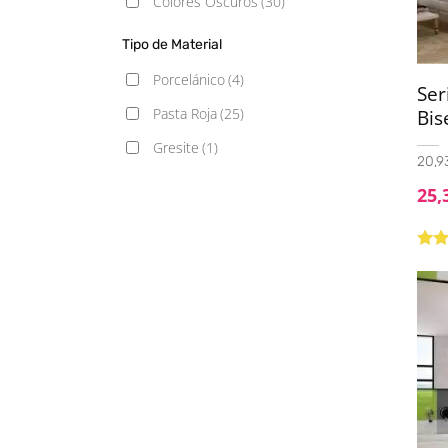
Colores Oscuros
(30)
20X20
(4)
Tipo de Material
31.1x31.1
(1)
Porcelánico
(4)
33.3X33.3
(1)
Ser
Pasta Roja
(25)
Bis
60x120
(2)
Gresite
(1)
120x120
(1)
20,93
25,
Valo
con
de 5