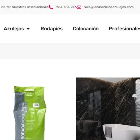
 visitar nuestras instalaciones
964 784 246
hola@lacasadelosazulejos.com
Azulejos
Rodapiés
Colocación
Profesionale