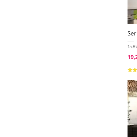
Ser
15,89
19,
Valo
con
5