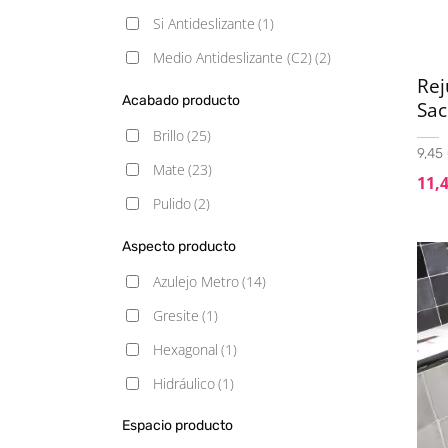
Si Antideslizante
(1)
Medio Antideslizante (C2)
(2)
Re
Acabado producto
Sac
Brillo
(25)
9,45 
Mate
(23)
11,
Pulido
(2)
Aspecto producto
Azulejo Metro
(14)
Gresite
(1)
Hexagonal
(1)
Hidráulico
(1)
Liso
(3)
Espacio producto