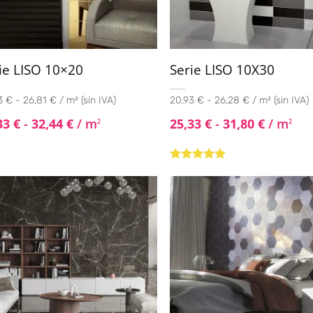
ie LISO 10×20
Serie LISO 10X30
 € - 26,81 € / m² (sin IVA)
20,93 € - 26,28 € / m² (sin IVA)
33
€
-
32,44
€
/ m
25,33
€
-
31,80
€
/ m
2
2
Valorado
con
4.71
de
5