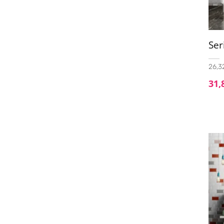
Se
26,32
31,