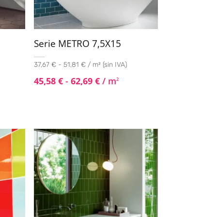
X
Serie METRO 7,5X15
37,67 € - 51,81 € / m² (sin IVA)
45,58
€
-
62,69
€
/ m
2