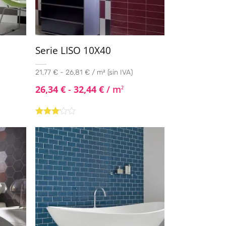
Serie LISO 10X40
21,77 € - 26,81 € / m² (sin IVA)
26,34
€
-
32,44
€
/ m
2
Valorado
con
3.00
de
5