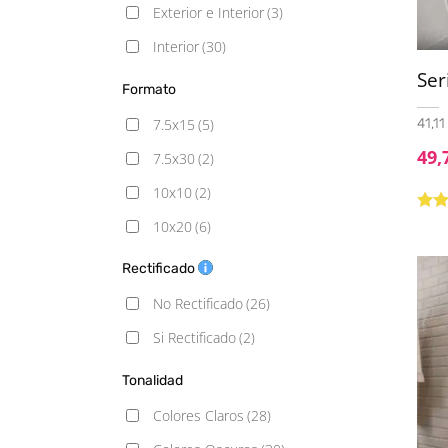
Mármol
(3)
Exterior e Interior
(3)
Monocolor
(24)
Interior
(30)
Piedra
(1)
Ser
Formato
Rústico
(2)
7.5x15
(5)
41,11
49,
7.5x30
(2)
10x10
(2)
Valo
10x20
(6)
5.00
10x30
(4)
Rectificado
10x40
(2)
No Rectificado
(26)
13x13
(1)
Si Rectificado
(2)
15x15
(2)
Tonalidad
15x17 Hexagonal
(1)
Colores Claros
(28)
15x30
(1)