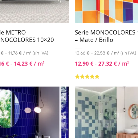
rie METRO
Serie MONOCOLORES 
NOCOLORES 10×20
– Mate / Brillo
€ - 11,76 € / m² (sin IVA)
10,66 € - 22,58 € / m² (sin IVA)
16
€
-
14,23
€
/ m
12,90
€
-
27,32
€
/ m
2
2
Valorado con
5.00
de 5