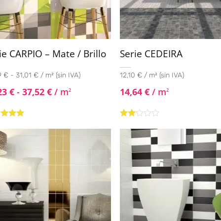
ie CARPIO – Mate / Brillo
Serie CEDEIRA
 € - 31,01 € / m² (sin IVA)
12,10 € / m² (sin IVA)
23
€
-
37,52
€
/ m
14,64
€
/ m
2
2
rado
Valorado
4.80
de
con
2.00
de 5