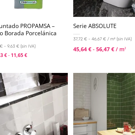
juntado PROPAMSA –
Serie ABSOLUTE
o Borada Porcelánica
37,72 € - 46,67 € / m² (sin IVA)
€ - 9,63 € (sin IVA)
45,64
€
-
56,47
€
/ m
2
43
€
-
11,65
€