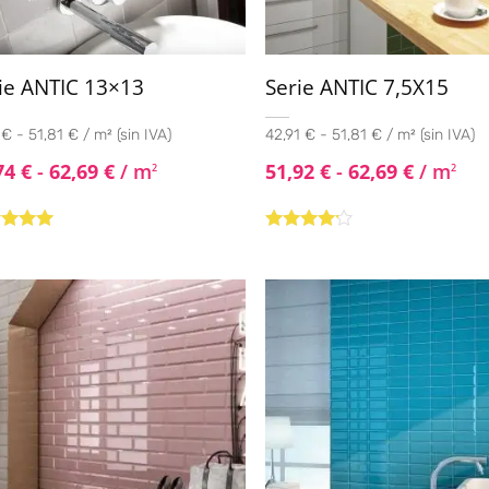
ie ANTIC 13×13
Serie ANTIC 7,5X15
 € - 51,81 € / m² (sin IVA)
42,91 € - 51,81 € / m² (sin IVA)
74
€
-
62,69
€
/ m
51,92
€
-
62,69
€
/ m
2
2
rado con
Valorado
de 5
con
4.00
de 5