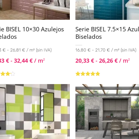
ie BISEL 10×30 Azulejos
Serie BISEL 7.5×15 Azu
elados
Biselados
 € - 26,81 € / m² (sin IVA)
16,80 € - 21,70 € / m² (sin IVA)
33
€
-
32,44
€
/ m
20,33
€
-
26,26
€
/ m
2
2
rado
Valorado
4.00
con
4.67
de
5