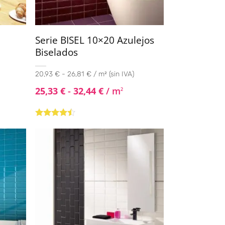
Serie BISEL 10×20 Azulejos
Biselados
20,93 € - 26,81 € / m² (sin IVA)
25,33
€
-
32,44
€
/ m
2
Valorado
con
4.33
de 5