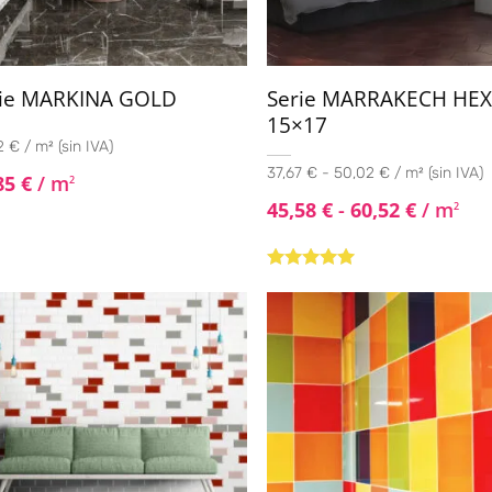
rie MARKINA GOLD
Serie MARRAKECH HE
15×17
 € / m² (sin IVA)
37,67 € - 50,02 € / m² (sin IVA)
85
€
/ m
2
45,58
€
-
60,52
€
/ m
2
Valorado con
5.00
de 5