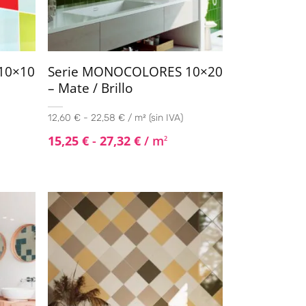
10×10
Serie MONOCOLORES 10×20
– Mate / Brillo
12,60 € - 22,58 € / m² (sin IVA)
15,25
€
-
27,32
€
/ m
2