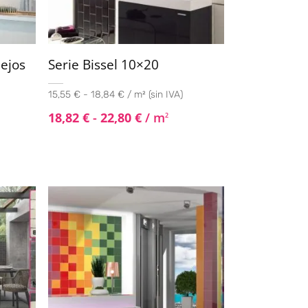
lejos
Serie Bissel 10×20
15,55 € - 18,84 € / m² (sin IVA)
18,82
€
-
22,80
€
/ m
2