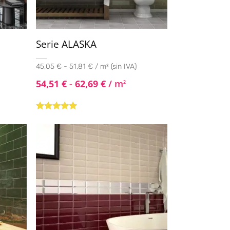
Serie ALASKA
45,05 € - 51,81 € / m² (sin IVA)
54,51
€
-
62,69
€
/ m
2
Valorado con
5.00
de 5