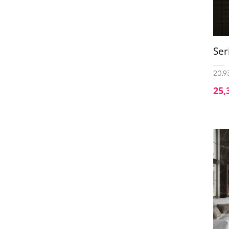
Ser
20,93
25,