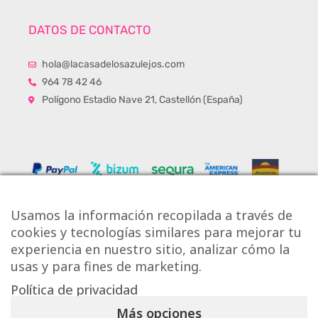
DATOS DE CONTACTO
hola@lacasadelosazulejos.com
964 78 42 46
Polígono Estadio Nave 21, Castellón (España)
Usamos la información recopilada a través de
cookies y tecnologías similares para mejorar tu
experiencia en nuestro sitio, analizar cómo la
usas y para fines de marketing.
Política de privacidad
Copyright © Onlytiles S.L.
Más opciones