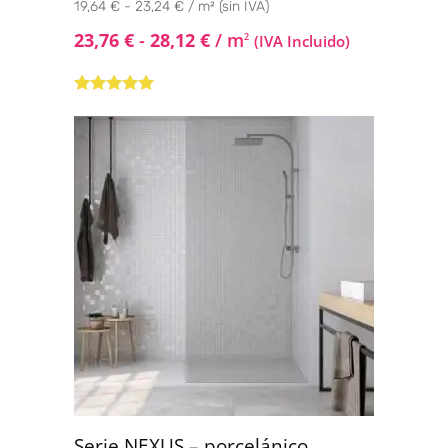
19,64 € - 23,24 € / m² (sin IVA)
23,76
€
-
28,12
€
/ m
2
(IVA Incluido)
Valorado con
5.00
de 5
Serie NEXUS – porcelánico