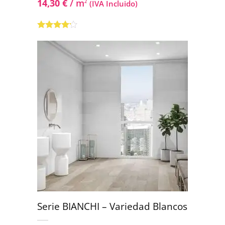
14,30
€
/ m
2
(IVA Incluido)
Valorado
con
4.00
de 5
Serie BIANCHI – Variedad Blancos