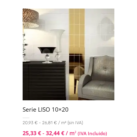
Serie LISO 10×20
20,93 € - 26,81 € / m² (sin IVA)
25,33
€
-
32,44
€
/ m
2
(IVA Incluido)