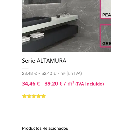
Serie ALTAMURA
28,48 € - 32,40 € / m² (sin IVA)
34,46
€
-
39,20
€
/ m
2
(IVA Incluido)
Valorado con
5.00
de 5
Productos Relacionados