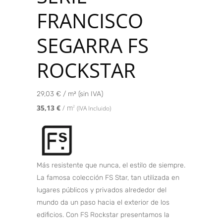
FRANCISCO
SEGARRA FS
ROCKSTAR
29,03 € / m² (sin IVA)
35,13
€
/ m
2
(IVA Incluido)
Más resistente que nunca, el estilo de siempre.
La famosa colección FS Star, tan utilizada en
lugares públicos y privados alrededor del
mundo da un paso hacia el exterior de los
edificios. Con FS Rockstar presentamos la