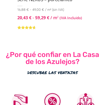
16,88 € - 49,00 € / m² (sin IVA)
20,43
€
-
59,29
€
/ m
2
(IVA Incluido)
Valorado
con
4.50
de
5
¿Por qué confiar en La Casa
de los Azulejos?
descubre las ventajas