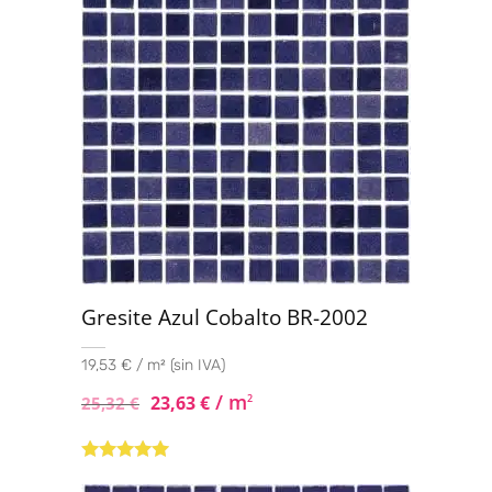
Gresite Azul Cobalto BR-2002
19,53 € / m² (sin IVA)
/ m
23,63
€
2
25,32
€
Valorado con
5.00
de 5