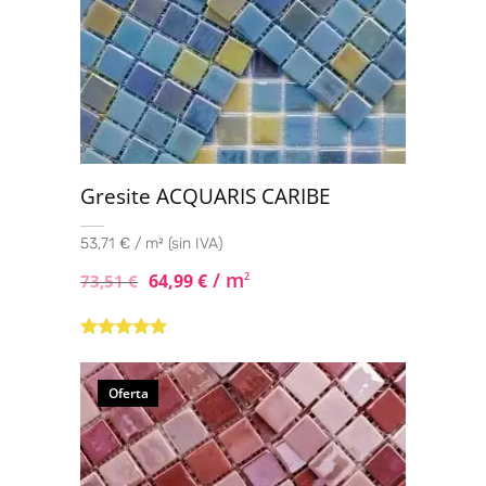
Gresite ACQUARIS CARIBE
53,71 € / m² (sin IVA)
/ m
64,99
€
2
73,51
€
Valorado con
5.00
de 5
Oferta