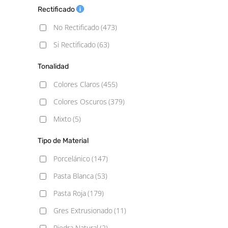
6,9x24
(1)
Rectificado
Mármol
(22)
6.2x25
(1)
No Rectificado
(473)
Metálico
(6)
6.5x26.1
(1)
Si Rectificado
(63)
Monocolor
(82)
7,4x67,5
(1)
Piedra
(47)
Tonalidad
7,5x15
(2)
Rústico
(84)
Colores Claros
(455)
7,5x30
(3)
Vintage
(7)
Colores Oscuros
(379)
7,9×9,1 Hexagonal
(1)
Mixto
(5)
7.3x45
(1)
Tipo de Material
7.5x15
(16)
Porcelánico
(147)
7.5x20
(1)
Pasta Blanca
(53)
7.5x30
(6)
Pasta Roja
(179)
10x10
(7)
Gres Extrusionado
(11)
10x10 Rugosa
(1)
Piedra Natural
(2)