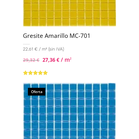
Gresite Amarillo MC-701
22,61 € / m² (sin IVA)
/ m
27,36
€
2
29,32
€
Valorado con
5.00
de 5
Oferta