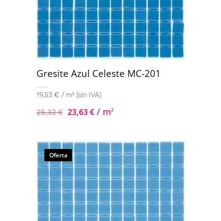
Gresite Azul Celeste MC-201
19,53 € / m² (sin IVA)
/ m
23,63
€
2
25,32
€
Oferta