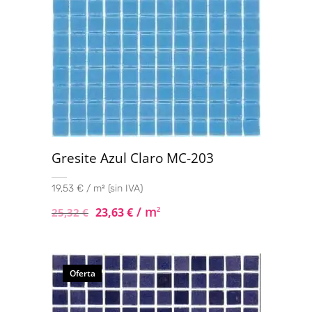
Gresite Azul Claro MC-203
19,53 € / m² (sin IVA)
/ m
23,63
€
2
25,32
€
Oferta