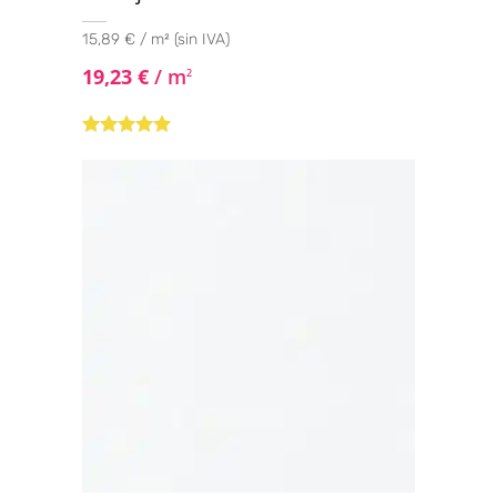
20x60
(7)
15,89 € / m² (sin IVA)
20x120
(2)
19,23
€
/ m
2
20x122.5
(1)
22.3x22.3
(3)
Valorado con
5.00
de 5
22.5x90
(1)
23.1x23.1
(1)
23.3x120
(2)
23x27 hexagonal
(1)
23x120
(28)
25x40
(4)
25X50
(10)
25x75
(10)
25X100
(1)