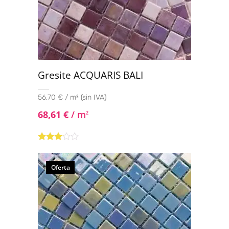
90x90
(2)
100x100
(18)
120x120
(6)
Gresite ACQUARIS BALI
56,70 € / m² (sin IVA)
68,61
€
/ m
2
Valorado
con
3.00
de
Oferta
5