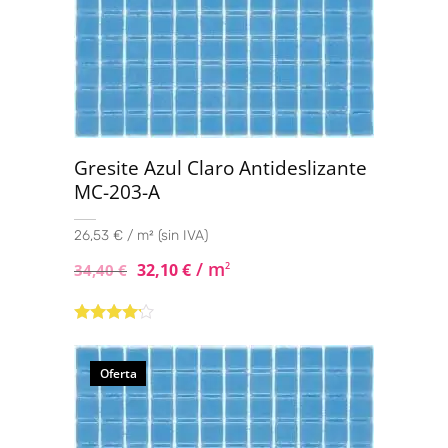
Gresite Azul Claro Antideslizante
MC-203-A
26,53 € / m² (sin IVA)
/ m
32,10
€
2
34,40
€
Valorado
con
4.00
de 5
Oferta