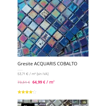
Gresite ACQUARIS COBALTO
53,71 € / m² (sin IVA)
/ m
64,99
€
2
73,51
€
Valorado
con
4.00
de 5