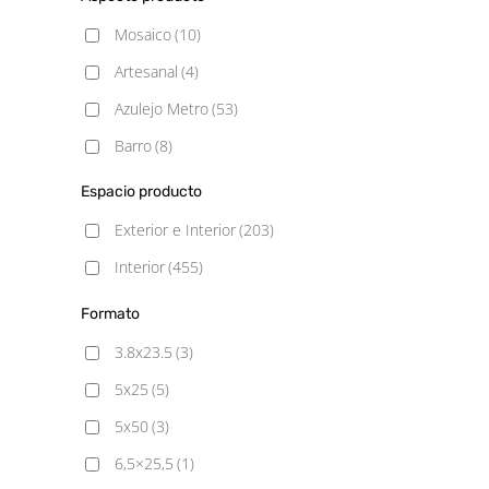
Satinado
(11)
Mosaico
(10)
Semipulido
(3)
Artesanal
(4)
Azulejo Metro
(53)
Barro
(8)
Blancos
(31)
Espacio producto
Cemento
(49)
Exterior e Interior
(203)
Decorado
(3)
Interior
(455)
Geometrico
(1)
Formato
Gresite
(108)
3.8x23.5
(3)
Hexagonal
(7)
5x25
(5)
Hidráulico
(64)
5x50
(3)
Liso
(2)
6,5×25,5
(1)
Madera
(62)