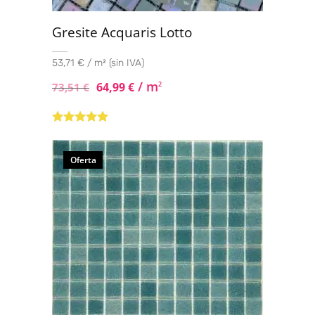
Gresite Acquaris Lotto
53,71 € / m² (sin IVA)
/ m
64,99
€
2
73,51
€
Valorado con
5.00
de 5
Oferta