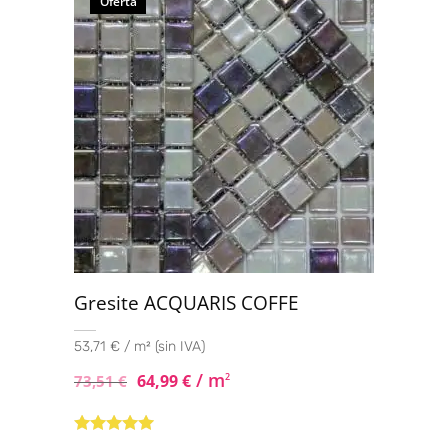
Oferta
Gresite ACQUARIS COFFE
53,71 € / m² (sin IVA)
/ m
64,99
€
2
73,51
€
Valorado con