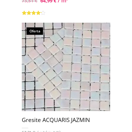
/ m
64,99
€
73,51
€
Valorado
con
4.00
de 5
Oferta
Gresite ACQUARIS JAZMIN