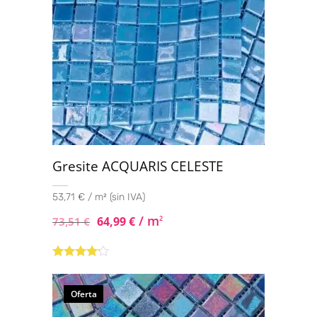
Gresite ACQUARIS CELESTE
53,71 € / m² (sin IVA)
/ m
64,99
€
2
73,51
€
Valorado
con
4.00
de 5
Oferta