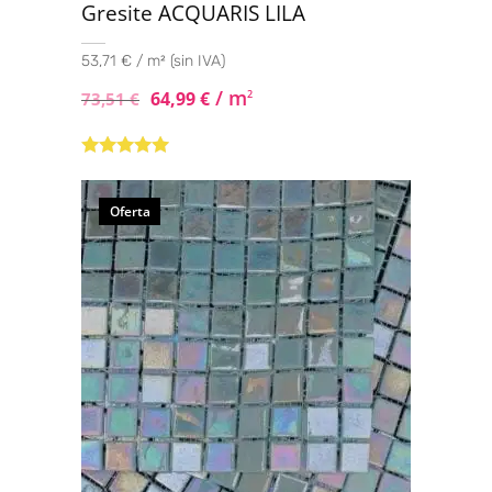
Gresite ACQUARIS LILA
53,71 € / m² (sin IVA)
/ m
64,99
€
2
73,51
€
Valorado con
5.00
de 5
Oferta