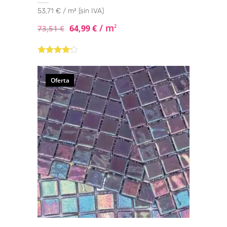
53,71 € / m² (sin IVA)
/ m
64,99
€
2
73,51
€
Valorado
con
4.00
de 5
Oferta