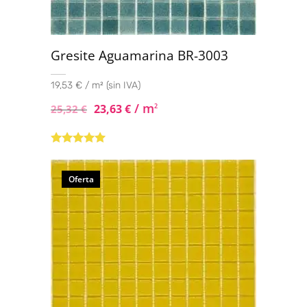
Gresite Aguamarina BR-3003
19,53 € / m² (sin IVA)
/ m
23,63
€
2
25,32
€
Valorado con
5.00
de 5
Oferta