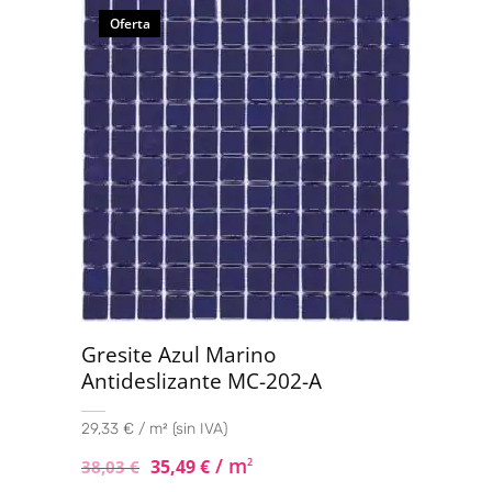
Oferta
Gresite Azul Marino
Antideslizante MC-202-A
29,33 € / m² (sin IVA)
/ m
35,49
€
2
38,03
€