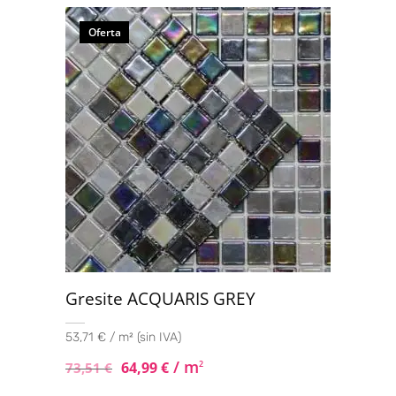
5.00
de 5
Oferta
Gresite ACQUARIS GREY
53,71 € / m² (sin IVA)
/ m
64,99
€
2
73,51
€