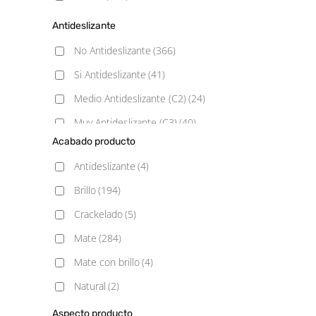
Antideslizante
No Antideslizante
(366)
Si Antideslizante
(41)
Medio Antideslizante (C2)
(24)
Muy Antideslizante (C3)
(40)
Acabado producto
Poco Antideslizante (C1)
(31)
Antideslizante
(4)
Brillo
(194)
Crackelado
(5)
Mate
(284)
Mate con brillo
(4)
Natural
(2)
Pulido
(6)
Aspecto producto