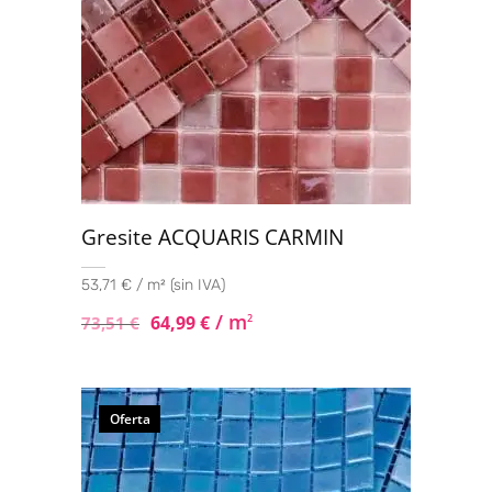
Gresite ACQUARIS CARMIN
53,71 € / m² (sin IVA)
/ m
64,99
€
2
73,51
€
Oferta