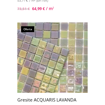
53,71 € / m² (sin IVA)
/ m
64,99
€
2
73,51
€
Oferta
Gresite ACQUARIS LAVANDA