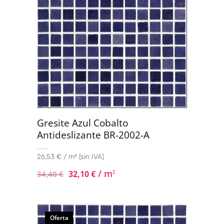
Gresite Azul Cobalto
Antideslizante BR-2002-A
26,53 € / m² (sin IVA)
/ m
32,10
€
2
34,40
€
Oferta