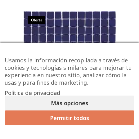
Oferta
Usamos la información recopilada a través de
cookies y tecnologías similares para mejorar tu
experiencia en nuestro sitio, analizar cómo la
usas y para fines de marketing.
Política de privacidad
Más opciones
Gresite Azul Marino MC-202
Permitir todos
22,61 € / m² (sin IVA)
/ m
27,36
€
2
29,32
€