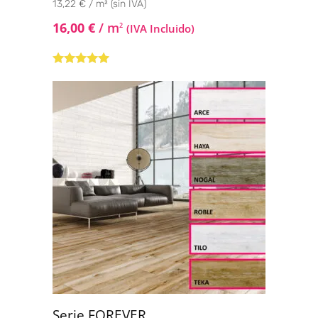
13,22 € / m² (sin IVA)
16,00
€
/ m
2
(IVA Incluido)
Valorado con
5.00
de 5
Serie FOREVER