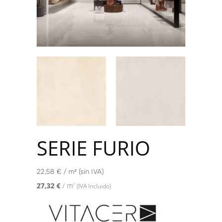
SERIE FURIO
22,58 € / m² (sin IVA)
27,32
€
/ m
2
(IVA Incluido)