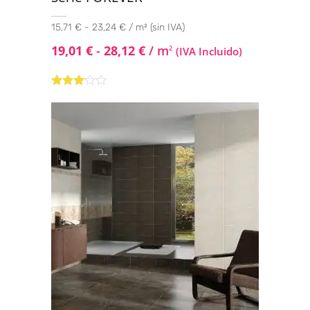
15,71 € - 23,24 € / m² (sin IVA)
19,01
€
-
28,12
€
/ m
2
(IVA Incluido)
Valorado
con
3.00
de
5