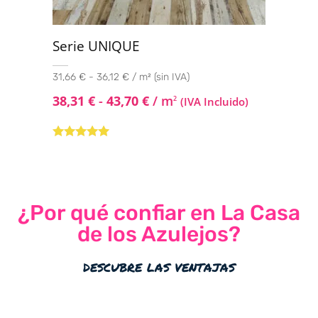
Serie UNIQUE
31,66 € - 36,12 € / m² (sin IVA)
38,31
€
-
43,70
€
/ m
2
(IVA Incluido)
Valorado con
5.00
de 5
¿Por qué confiar en La Casa
de los Azulejos?
descubre las ventajas