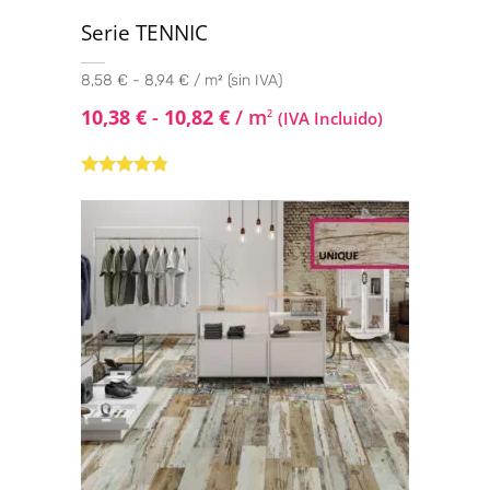
Serie TENNIC
8,58 € - 8,94 € / m² (sin IVA)
10,38
€
-
10,82
€
/ m
2
(IVA Incluido)
Valorado
con
4.67
de
5